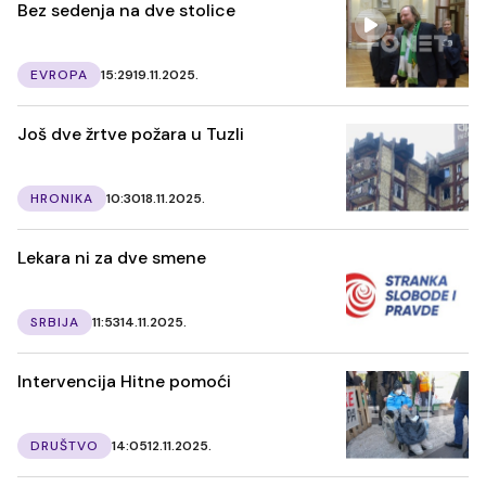
Bez sedenja na dve stolice
EVROPA
15:29
19.11.2025.
Još dve žrtve požara u Tuzli
HRONIKA
10:30
18.11.2025.
Lekara ni za dve smene
SRBIJA
11:53
14.11.2025.
Intervencija Hitne pomoći
DRUŠTVO
14:05
12.11.2025.