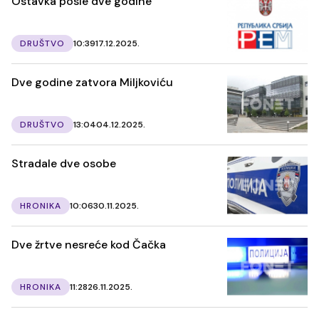
Ostavka posle dve godine
DRUŠTVO
10:39
17.12.2025.
Dve godine zatvora Miljkoviću
DRUŠTVO
13:04
04.12.2025.
Stradale dve osobe
HRONIKA
10:06
30.11.2025.
Dve žrtve nesreće kod Čačka
HRONIKA
11:28
26.11.2025.