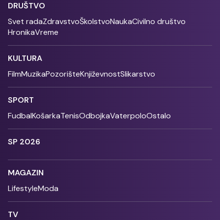
DRUŠTVO
Svet rada
Zdravstvo
Školstvo
Nauka
Civilno društvo
Hronika
Vreme
KULTURA
Film
Muzika
Pozorište
Književnost
Slikarstvo
SPORT
Fudbal
Košarka
Tenis
Odbojka
Vaterpolo
Ostalo
SP 2026
MAGAZIN
Lifestyle
Moda
TV