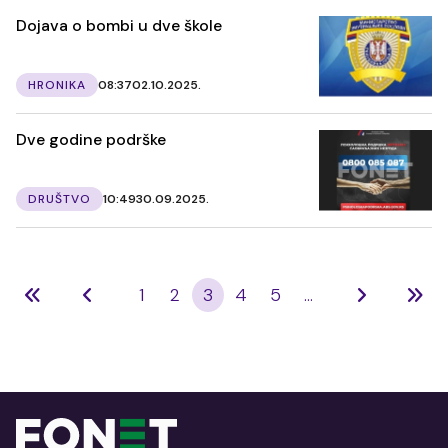
Dojava o bombi u dve škole
HRONIKA
08:37
02.10.2025.
Dve godine podrške
DRUŠTVO
10:49
30.09.2025.
1
2
3
4
5
...