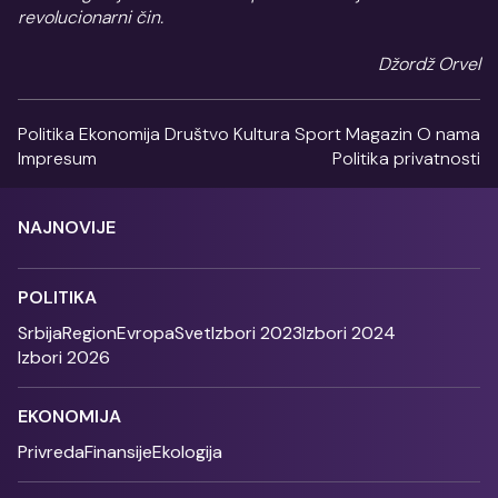
revolucionarni čin.
Džordž Orvel
Politika
Ekonomija
Društvo
Kultura
Sport
Magazin
O nama
Impresum
Politika privatnosti
NAJNOVIJE
POLITIKA
Srbija
Region
Evropa
Svet
Izbori 2023
Izbori 2024
Izbori 2026
EKONOMIJA
Privreda
Finansije
Ekologija