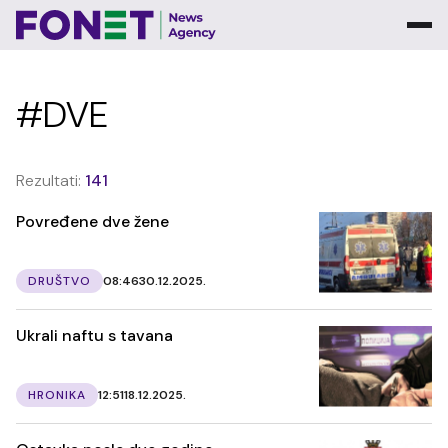
#DVE
Rezultati:
141
Povređene dve žene
DRUŠTVO
08:46
30.12.2025.
Ukrali naftu s tavana
HRONIKA
12:51
18.12.2025.