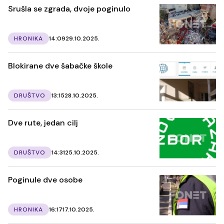
Srušla se zgrada, dvoje poginulo
HRONIKA
14:09
29.10.2025.
Blokirane dve šabačke škole
DRUŠTVO
13:15
28.10.2025.
Dve rute, jedan cilj
DRUŠTVO
14:31
25.10.2025.
Poginule dve osobe
HRONIKA
16:17
17.10.2025.