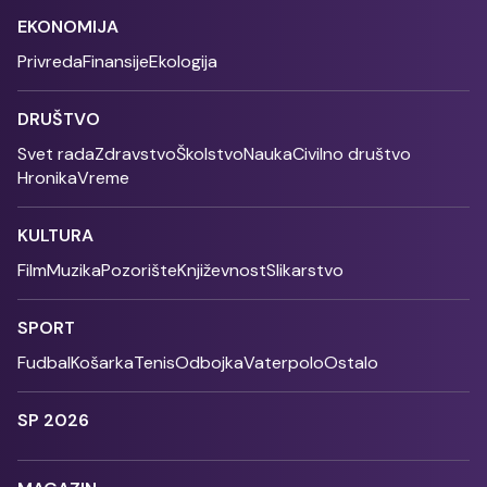
EKONOMIJA
Privreda
Finansije
Ekologija
DRUŠTVO
Svet rada
Zdravstvo
Školstvo
Nauka
Civilno društvo
Hronika
Vreme
KULTURA
Film
Muzika
Pozorište
Književnost
Slikarstvo
SPORT
Fudbal
Košarka
Tenis
Odbojka
Vaterpolo
Ostalo
SP 2026