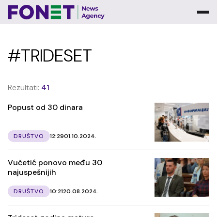
#TRIDESET
Rezultati:
41
Popust od 30 dinara
DRUŠTVO
12:29
01.10.2024.
Vučetić ponovo među 30
najuspešnijih
DRUŠTVO
10:21
20.08.2024.