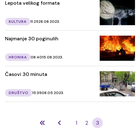
Lepota velikog formata
KULTURA
11:25
28.08.2023.
Najmanje 30 poginulih
HRONIKA
08:40
15.08.2023.
Časovi 30 minuta
DRUŠTVO
15:35
08.05.2023.
1
2
3