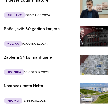
Trideset godina mature
DRUŠTVO
08:16
14.03.2024.
Bočelijevih 30 godina karijere
MUZIKA
10:00
13.02.2024.
Zaplena 34 kg marihuane
HRONIKA
10:00
20.12.2023.
Nastavak rasta Nelta
PROMO
15:46
30.11.2023.