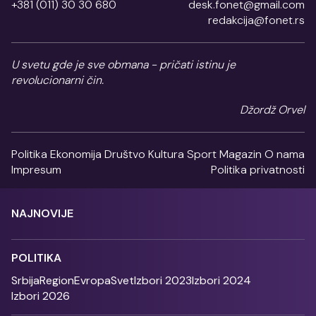
+381 (011) 30 30 680
desk.fonet@gmail.com
redakcija@fonet.rs
U svetu gde je sve obmana - pričati istinu je
revolucionarni čin.
Džordž Orvel
Politika
Ekonomija
Društvo
Kultura
Sport
Magazin
O nama
Impresum
Politika privatnosti
NAJNOVIJE
POLITIKA
Srbija
Region
Evropa
Svet
Izbori 2023
Izbori 2024
Izbori 2026