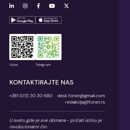
Viber
Telegram
KONTAKTIRAJTE NAS
+381 (011) 30 30 680
desk.fonet@gmail.com
redakcija@fonet.rs
U svetu gde je sve obmana - pričati istinu je
revolucionarni čin.