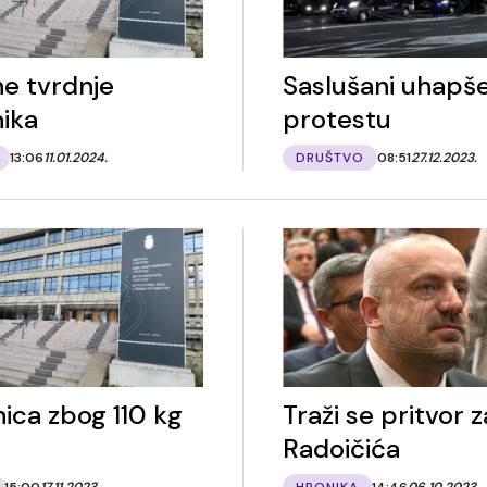
e tvrdnje
Saslušani uhapše
nika
protestu
13:06
11.01.2024.
DRUŠTVO
08:51
27.12.2023.
ica zbog 110 kg
Traži se pritvor z
Radoičića
15:00
17.11.2023.
HRONIKA
14:46
06.10.2023.