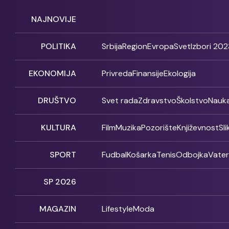
NAJNOVIJE
POLITIKA
Srbija
Region
Evropa
Svet
Izbori 202
EKONOMIJA
Privreda
Finansije
Ekologija
DRUŠTVO
Svet rada
Zdravstvo
Školstvo
Nauk
KULTURA
Film
Muzika
Pozorište
Književnost
Sl
SPORT
Fudbal
Košarka
Tenis
Odbojka
Vate
SP 2026
MAGAZIN
Lifestyle
Moda