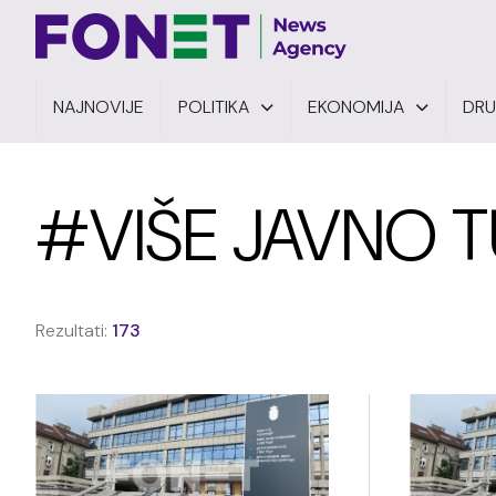
NAJNOVIJE
POLITIKA
EKONOMIJA
DR
#VIŠE JAVNO 
Rezultati:
173