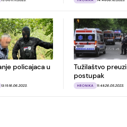
nje policajaca u
Tužilaštvo preuz
postupak
13:15
16.06.2023.
HRONIKA
11:48
26.05.2023.