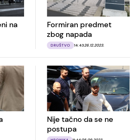
ni na
Formiran predmet
zbog napada
DRUŠTVO
14:43
26.12.2023.
a
Nije tačno da se ne
postupa
HRONIKA
11:46
08.09.2023.