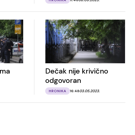
ima
Dečak nije krivično
odgovoran
HRONIKA
16:48
03.05.2023.