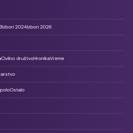
3
Izbori 2024
Izbori 2026
a
Civilno društvo
Hronika
Vreme
ikarstvo
rpolo
Ostalo