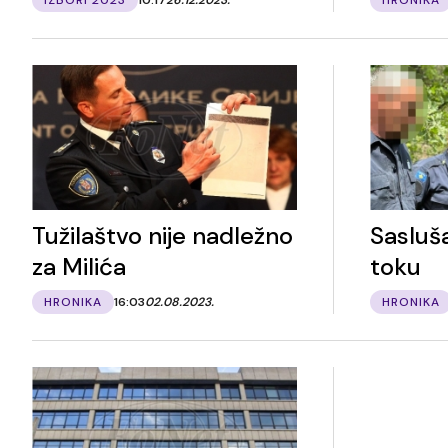
Tužilaštvo nije nadležno
Sasluša
za Milića
toku
HRONIKA
16:03
02.08.2023.
HRONIKA