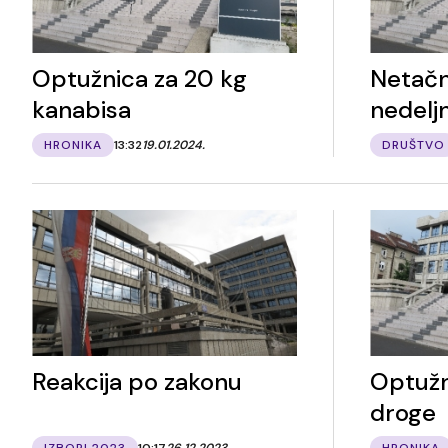
Optužnica za 20 kg
Netačn
kanabisa
nedelj
HRONIKA
13:32
19.01.2024.
DRUŠTVO
Reakcija po zakonu
Optužn
droge
IZBORI 2023
10:17
26.12.2023.
HRONIKA