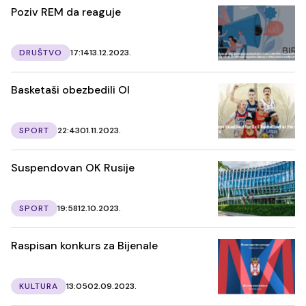
Poziv REM da reaguje
DRUŠTVO
17:14
13.12.2023.
Basketaši obezbedili OI
SPORT
22:43
01.11.2023.
Suspendovan OK Rusije
SPORT
19:58
12.10.2023.
Raspisan konkurs za Bijenale
KULTURA
13:05
02.09.2023.