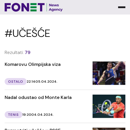
#UČEŠĆE
Rezultati:
79
Komarovu Olimpijska viza
OSTALO
22:14
05.04.2024.
Nadal odustao od Monte Karla
TENIS
19:20
04.04.2024.