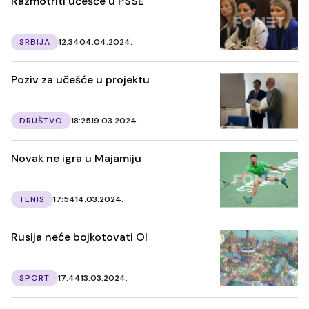
Razmotriti učešće u PSSE
SRBIJA
12:34
04.04.2024.
Poziv za učešće u projektu
DRUŠTVO
18:25
19.03.2024.
Novak ne igra u Majamiju
TENIS
17:54
14.03.2024.
Rusija neće bojkotovati OI
SPORT
17:44
13.03.2024.