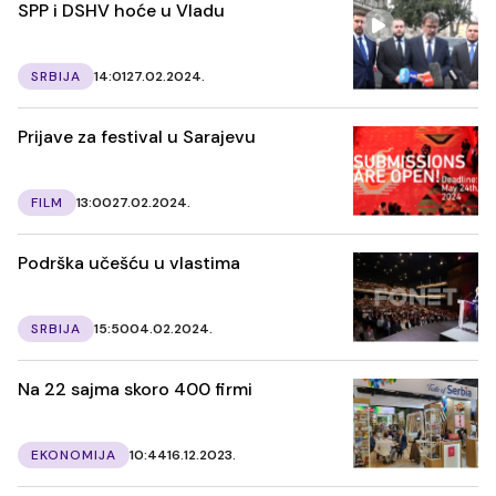
SPP i DSHV hoće u Vladu
SRBIJA
14:01
27.02.2024.
Prijave za festival u Sarajevu
FILM
13:00
27.02.2024.
Podrška učešću u vlastima
SRBIJA
15:50
04.02.2024.
Na 22 sajma skoro 400 firmi
EKONOMIJA
10:44
16.12.2023.