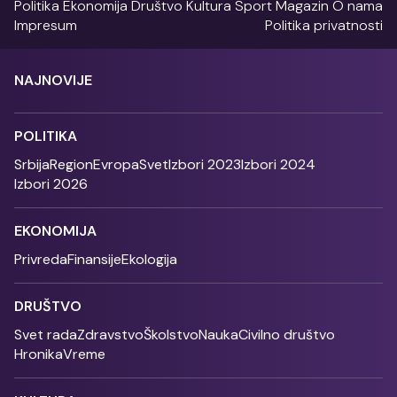
Politika
Ekonomija
Društvo
Kultura
Sport
Magazin
O nama
Impresum
Politika privatnosti
NAJNOVIJE
POLITIKA
Srbija
Region
Evropa
Svet
Izbori 2023
Izbori 2024
Izbori 2026
EKONOMIJA
Privreda
Finansije
Ekologija
DRUŠTVO
Svet rada
Zdravstvo
Školstvo
Nauka
Civilno društvo
Hronika
Vreme