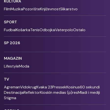
KULTURA
Film
Muzika
Pozorište
Književnost
Slikarstvo
SPORT
Fudbal
Košarka
Tenis
Odbojka
Vaterpolo
Ostalo
SP 2026
MAGAZIN
Lifestyle
Moda
TV
Agreman
Vidokrug
Kvaka 23
Pressek
Kosinus
60 sekundi
Destinacija
Reflektor
Kiosk
In medias (p)res
Mladi i mediji
Stigma