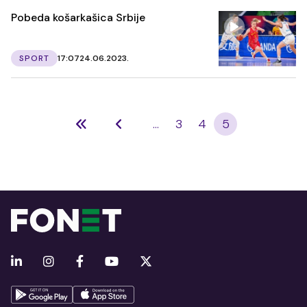
Pobeda košarkašica Srbije
SPORT
17:07
24.06.2023.
...
3
4
5