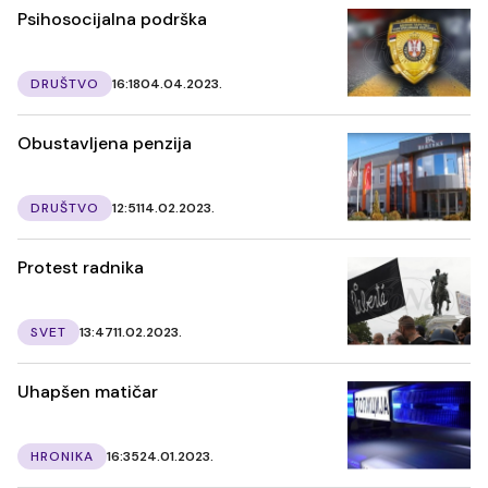
Psihosocijalna podrška
DRUŠTVO
16:18
04.04.2023.
Obustavljena penzija
DRUŠTVO
12:51
14.02.2023.
Protest radnika
SVET
13:47
11.02.2023.
Uhapšen matičar
HRONIKA
16:35
24.01.2023.