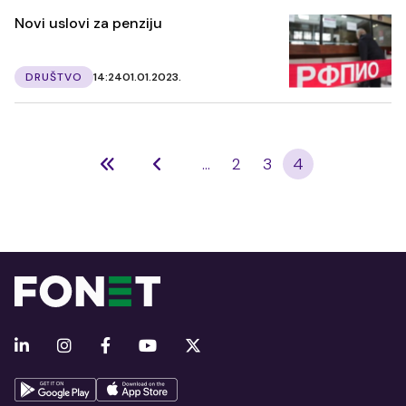
Novi uslovi za penziju
DRUŠTVO
14:24
01.01.2023.
...
2
3
4