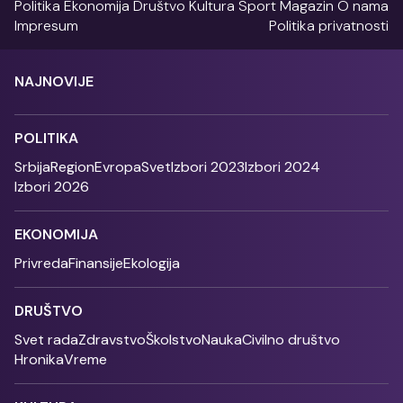
Politika
Ekonomija
Društvo
Kultura
Sport
Magazin
O nama
Impresum
Politika privatnosti
NAJNOVIJE
POLITIKA
Srbija
Region
Evropa
Svet
Izbori 2023
Izbori 2024
Izbori 2026
EKONOMIJA
Privreda
Finansije
Ekologija
DRUŠTVO
Svet rada
Zdravstvo
Školstvo
Nauka
Civilno društvo
Hronika
Vreme