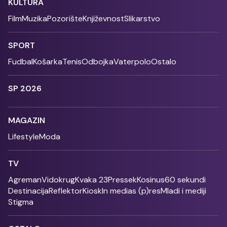
KULTURA
Film
Muzika
Pozorište
Književnost
Slikarstvo
SPORT
Fudbal
Košarka
Tenis
Odbojka
Vaterpolo
Ostalo
SP 2026
MAGAZIN
Lifestyle
Moda
TV
Agreman
Vidokrug
Kvaka 23
Pressek
Kosinus
60 sekundi
Destinacija
Reflektor
Kiosk
In medias (p)res
Mladi i mediji
Stigma