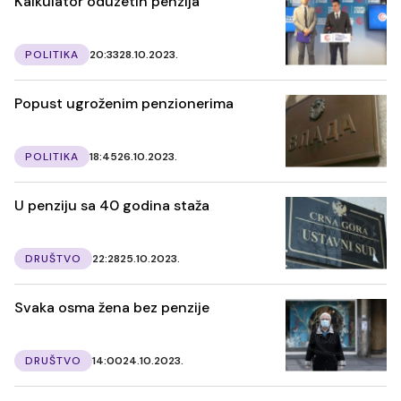
Kalkulator oduzetih penzija
POLITIKA
20:33
28.10.2023.
Popust ugroženim penzionerima
POLITIKA
18:45
26.10.2023.
U penziju sa 40 godina staža
DRUŠTVO
22:28
25.10.2023.
Svaka osma žena bez penzije
DRUŠTVO
14:00
24.10.2023.