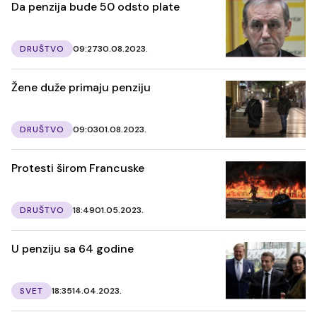
Da penzija bude 50 odsto plate
DRUŠTVO
09:27
30.08.2023.
Žene duže primaju penziju
DRUŠTVO
09:03
01.08.2023.
Protesti širom Francuske
DRUŠTVO
18:49
01.05.2023.
U penziju sa 64 godine
SVET
18:35
14.04.2023.