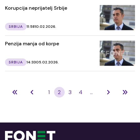
Korupcija neprijatelj Srbije
SRBIJA
11:58
10.02.2026.
Penzija manja od korpe
SRBIJA
14:33
05.02.2026.
1
2
3
4
...