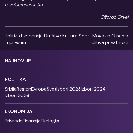
revolucionarni čin.
Džordž Orvel
Politika
Ekonomija
Društvo
Kultura
Sport
Magazin
O nama
Impresum
Politika privatnosti
NAJNOVIJE
POLITIKA
Srbija
Region
Evropa
Svet
Izbori 2023
Izbori 2024
Izbori 2026
EKONOMIJA
Privreda
Finansije
Ekologija