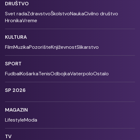
DRUŠTVO
Svet rada
Zdravstvo
Školstvo
Nauka
Civilno društvo
Hronika
Vreme
KULTURA
Film
Muzika
Pozorište
Književnost
Slikarstvo
SPORT
Fudbal
Košarka
Tenis
Odbojka
Vaterpolo
Ostalo
SP 2026
MAGAZIN
Lifestyle
Moda
TV