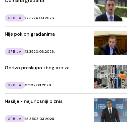
Obmana građana
SRBIJA
17:32
24.03.2026.
Nije poklon građanima
SRBIJA
13:39
20.03.2026.
Gorivo preskupo zbog akciza
SRBIJA
11:11
07.03.2026.
Nasilje - najunosniji biznis
SRBIJA
15:35
03.03.2026.