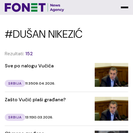
#DUŠAN NIKEZIĆ
Rezultati:
152
Sve po nalogu Vučića
SRBIJA
11:35
09.04.2026.
Zašto Vučić plaši građane?
SRBIJA
13:11
30.03.2026.