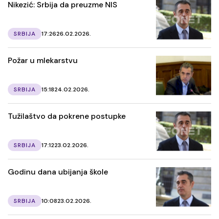
Nikezić: Srbija da preuzme NIS
SRBIJA
17:26
26.02.2026.
Požar u mlekarstvu
SRBIJA
15:18
24.02.2026.
Tužilaštvo da pokrene postupke
SRBIJA
17:12
23.02.2026.
Godinu dana ubijanja škole
SRBIJA
10:08
23.02.2026.