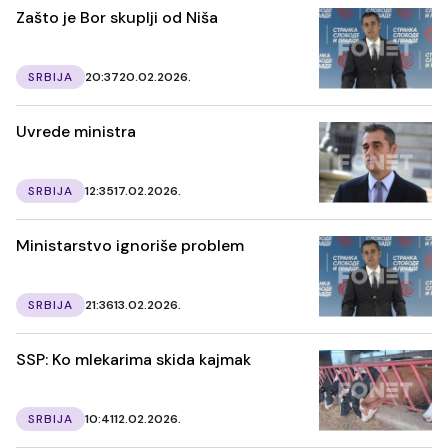
Zašto je Bor skuplji od Niša
SRBIJA
20:37
20.02.2026.
Uvrede ministra
SRBIJA
12:35
17.02.2026.
Ministarstvo ignoriše problem
SRBIJA
21:36
13.02.2026.
SSP: Ko mlekarima skida kajmak
SRBIJA
10:41
12.02.2026.