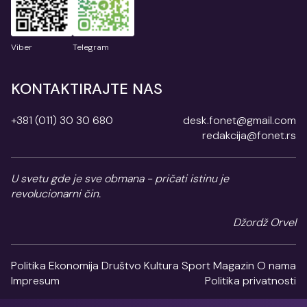
Viber
Telegram
KONTAKTIRAJTE NAS
+381 (011) 30 30 680
desk.fonet@gmail.com
redakcija@fonet.rs
U svetu gde je sve obmana - pričati istinu je
revolucionarni čin.
Džordž Orvel
Politika
Ekonomija
Društvo
Kultura
Sport
Magazin
O nama
Impresum
Politika privatnosti