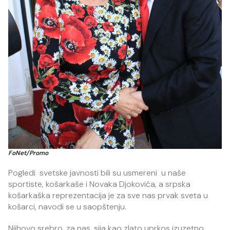
FoNet/Promo
Pogledi svetske javnosti bili su usmereni u naše
sportiste, košarkaše i Novaka Djokovića, a srpska
košarkaška reprezentacija je za sve nas prvak sveta u
košarci, navodi se u saopštenju.
Njihovo srebro, za nas, sija kao zlato uprkos izuzetno