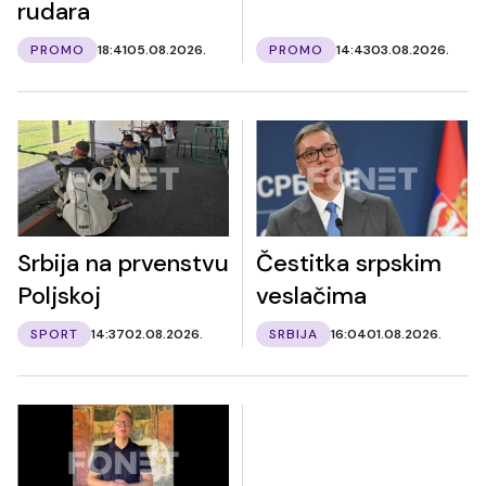
rudara
PROMO
18:41
05.08.2026.
PROMO
14:43
03.08.2026.
Srbija na prvenstvu
Čestitka srpskim
Poljskoj
veslačima
SPORT
14:37
02.08.2026.
SRBIJA
16:04
01.08.2026.