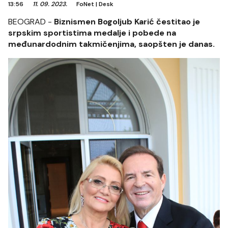
13:56
11. 09. 2023.
FoNet
|
Desk
BEOGRAD -
Biznismen Bogoljub Karić čestitao je
srpskim sportistima medalje i pobede na
međunardodnim takmičenjima, saopšten je danas.