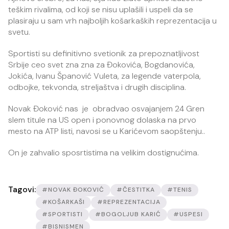
teškim rivalima, od koji se nisu uplašili i uspeli da se
plasiraju u sam vrh najboljih košarkaških reprezentacija u
svetu.
Sportisti su definitivno svetionik za prepoznatljivost
Srbije ceo svet zna zna za Đokovića, Bogdanovića,
Jokića, Ivanu Španović Vuleta, za legende vaterpola,
odbojke, tekvonda, streljaštva i drugih disciplina.
Novak Đoković nas je obradvao osvajanjem 24 Gren
slem titule na US open i ponovnog dolaska na prvo
mesto na ATP listi, navosi se u Karićevom saopštenju..
On je zahvalio sposrtistima na velikim dostignućima.
Tagovi:
#NOVAK ĐOKOVIĆ
#ČESTITKA
#TENIS
#KOŠARKAŠI
#REPREZENTACIJA
#SPORTISTI
#BOGOLJUB KARIĆ
#USPESI
#BISNISMEN