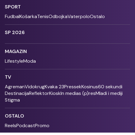
SPORT
Fudbal
Košarka
Tenis
Odbojka
Vaterpolo
Ostalo
SP 2026
MAGAZIN
Lifestyle
Moda
TV
Agreman
Vidokrug
Kvaka 23
Pressek
Kosinus
60 sekundi
Destinacija
Reflektor
Kiosk
In medias (p)res
Mladi i mediji
Stigma
OSTALO
Reels
Podcast
Promo