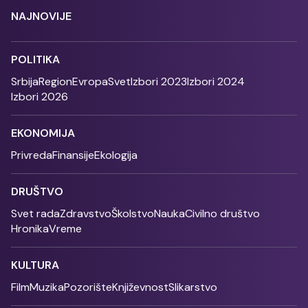
NAJNOVIJE
POLITIKA
Srbija
Region
Evropa
Svet
Izbori 2023
Izbori 2024
Izbori 2026
EKONOMIJA
Privreda
Finansije
Ekologija
DRUŠTVO
Svet rada
Zdravstvo
Školstvo
Nauka
Civilno društvo
Hronika
Vreme
KULTURA
Film
Muzika
Pozorište
Književnost
Slikarstvo