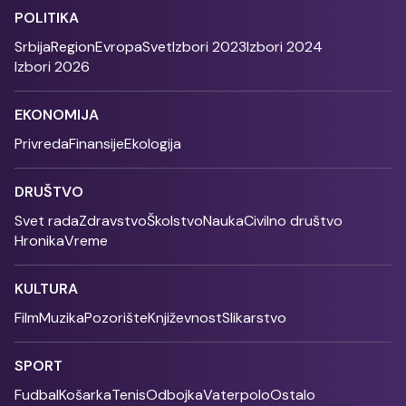
POLITIKA
Srbija
Region
Evropa
Svet
Izbori 2023
Izbori 2024
Izbori 2026
EKONOMIJA
Privreda
Finansije
Ekologija
DRUŠTVO
Svet rada
Zdravstvo
Školstvo
Nauka
Civilno društvo
Hronika
Vreme
KULTURA
Film
Muzika
Pozorište
Književnost
Slikarstvo
SPORT
Fudbal
Košarka
Tenis
Odbojka
Vaterpolo
Ostalo