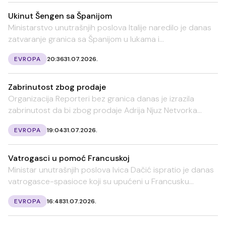
Ukinut Šengen sa Španijom
Ministarstvo unutrašnjih poslova Italije naredilo je danas
zatvaranje granica sa Španijom u lukama i...
EVROPA
20:36
31.07.2026.
Zabrinutost zbog prodaje
Organizacija Reporteri bez granica danas je izrazila
zabrinutost da bi zbog prodaje Adrija Njuz Netvorka...
EVROPA
19:04
31.07.2026.
Vatrogasci u pomoć Francuskoj
Ministar unutrašnjih poslova Ivica Dačić ispratio je danas
vatrogasce-spasioce koji su upućeni u Francusku...
EVROPA
16:48
31.07.2026.