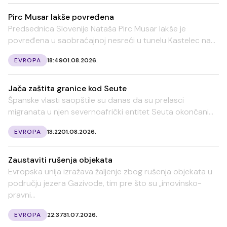
Pirc Musar lakše povređena
Predsednica Slovenije Nataša Pirc Musar lakše je
povređena u saobraćajnoj nesreći u tunelu Kastelec na...
EVROPA
18:49
01.08.2026.
Jača zaštita granice kod Seute
Španske vlasti saopštile su danas da su prelasci
migranata u njen severnoafrički entitet Seuta okončani...
EVROPA
13:22
01.08.2026.
Zaustaviti rušenja objekata
Evropska unija izražava žaljenje zbog rušenja objekata u
području jezera Gazivode, tim pre što su „imovinsko-
pravni...
EVROPA
22:37
31.07.2026.