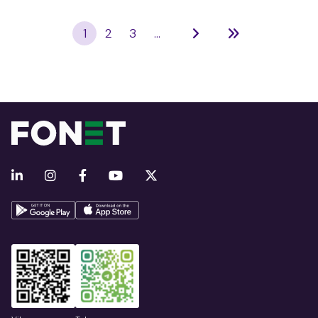
1
2
3
...