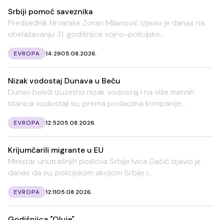
Srbiji pomoć saveznika
Predsednik Hrvatske Zoran Milanović izjavio je danas na
obelažavanju 31. godišnjice vojno-policijske...
EVROPA
14:29
05.08.2026.
Nizak vodostaj Dunava u Beču
Dunav beleži izuzetno nizak vodostaj i na više mernih
stanica vodostaji su, prema podacima kompanije...
EVROPA
12:52
05.08.2026.
Krijumčarili migrante u EU
Ministar unutrašnjih poslova Srbije Ivica Dačić izjavio je
danas da su, policijskom akcijom Srbije i...
EVROPA
12:11
05.08.2026.
Godišnjica "Oluje"