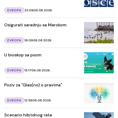
EVROPA
22:09
06.08.2026.
Osigurati saradnju sa Marokom
EVROPA
19:09
06.08.2026.
U bioskop sa psom
EVROPA
13:17
06.08.2026.
Poziv za "Glas(no) o pravima"
EVROPA
12:56
06.08.2026.
Scenario hibridnog rata