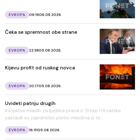
EVROPA
09:19
06.08.2026.
Čeka se spremnost obe strane
EVROPA
22:38
05.08.2026.
Kijevu profit od ruskog novca
EVROPA
20:17
05.08.2026.
Uvideti patnju drugih
Inicijative mladih za ljudska prava iz Srbije i Hrvatske
sastavili su zajedničko pismo mladima iz te...
EVROPA
16:51
05.08.2026.