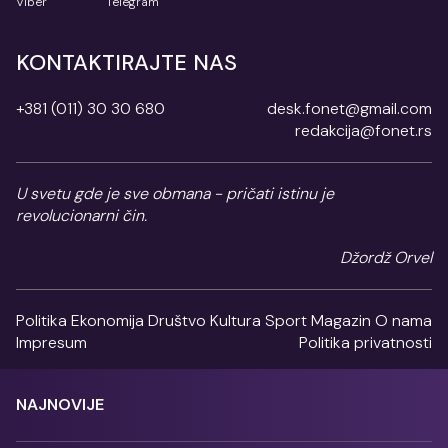
Viber
Telegram
KONTAKTIRAJTE NAS
+381 (011) 30 30 680
desk.fonet@gmail.com
redakcija@fonet.rs
U svetu gde je sve obmana - pričati istinu je
revolucionarni čin.
Džordž Orvel
Politika
Ekonomija
Društvo
Kultura
Sport
Magazin
O nama
Impresum
Politika privatnosti
NAJNOVIJE