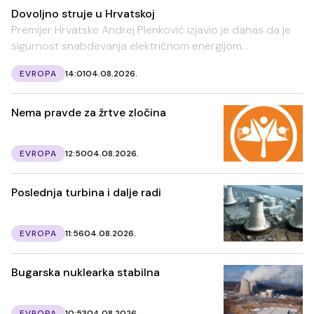
Dovoljno struje u Hrvatskoj
Premijer Hrvatske Andrej Plenković izjavio je danas da je
sigurnost snabdevanja električnom energijom...
EVROPA
14:01
04.08.2026.
Nema pravde za žrtve zločina
EVROPA
12:50
04.08.2026.
Poslednja turbina i dalje radi
EVROPA
11:56
04.08.2026.
Bugarska nuklearka stabilna
EVROPA
10:53
04.08.2026.