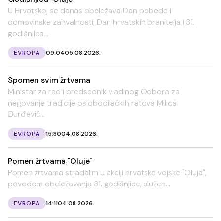
U Hrvatskoj se danas obeležava Dan pobede i
domovinske zahvalnosti, Dan hrvatskih branitelja i 31.
godišnjica...
EVROPA
09:04
05.08.2026.
Spomen svim žrtvama
Ministar za rad i predsednik vladinog Odbora za
negovanje tradicije oslobodilačkih ratova Milica
Đurđević...
EVROPA
15:30
04.08.2026.
Pomen žrtvama "Oluje"
Pomen žrtvama stradalim u akciji hrvatske vojske "Oluja",
povodom obeležavanja 31. godišnjice, služen...
EVROPA
14:11
04.08.2026.