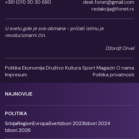
+381 (011) 30 30 680
desk.fonet@gmail.com
redakcija@fonet.rs
U svetu gde je sve obmana - pričati istinu je
revolucionarni čin.
Džordž Orvel
Politika
Ekonomija
Društvo
Kultura
Sport
Magazin
O nama
Impresum
Politika privatnosti
NAJNOVIJE
POLITIKA
Srbija
Region
Evropa
Svet
Izbori 2023
Izbori 2024
Izbori 2026