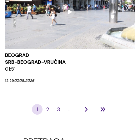
BEOGRAD
SRB-BEOGRAD-VRUĆINA
01:51
12:29
07.08.2026
1
2
3
...