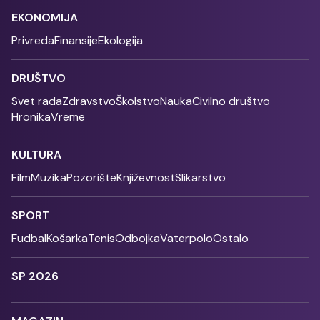
EKONOMIJA
Privreda
Finansije
Ekologija
DRUŠTVO
Svet rada
Zdravstvo
Školstvo
Nauka
Civilno društvo
Hronika
Vreme
KULTURA
Film
Muzika
Pozorište
Književnost
Slikarstvo
SPORT
Fudbal
Košarka
Tenis
Odbojka
Vaterpolo
Ostalo
SP 2026