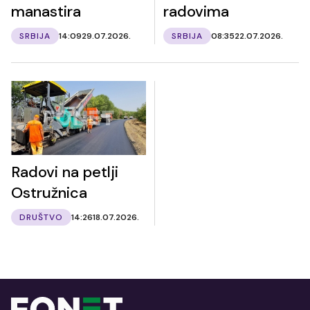
manastira
radovima
SRBIJA
14:09
29.07.2026.
SRBIJA
08:35
22.07.2026.
Radovi na petlji
Ostružnica
DRUŠTVO
14:26
18.07.2026.