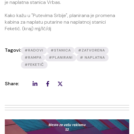
je naplatna stanica Vrbas.
Kako kažu u "Putevima Srbije", planirana je promena
kabina za naplatu putarine na naplatnoj stanici
Feketić. (kraj) mjj/lč/dj
Tagovi:
#RADOVI
#STANICA
#ZATVORENA
#RAMPA
#PLANIRANI
# NAPLATNA
#FEKETIĆ
Share: