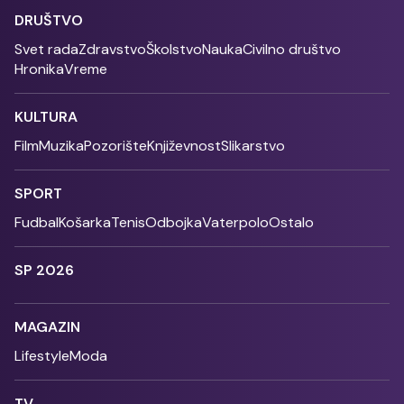
DRUŠTVO
Svet rada
Zdravstvo
Školstvo
Nauka
Civilno društvo
Hronika
Vreme
KULTURA
Film
Muzika
Pozorište
Književnost
Slikarstvo
SPORT
Fudbal
Košarka
Tenis
Odbojka
Vaterpolo
Ostalo
SP 2026
MAGAZIN
Lifestyle
Moda
TV