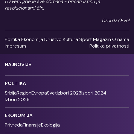
U svetu gde je sve obmana - pričati istinu je
revolucionarni čin.
Džordž Orvel
Politika
Ekonomija
Društvo
Kultura
Sport
Magazin
O nama
Impresum
Politika privatnosti
NAJNOVIJE
POLITIKA
Srbija
Region
Evropa
Svet
Izbori 2023
Izbori 2024
Izbori 2026
EKONOMIJA
Privreda
Finansije
Ekologija