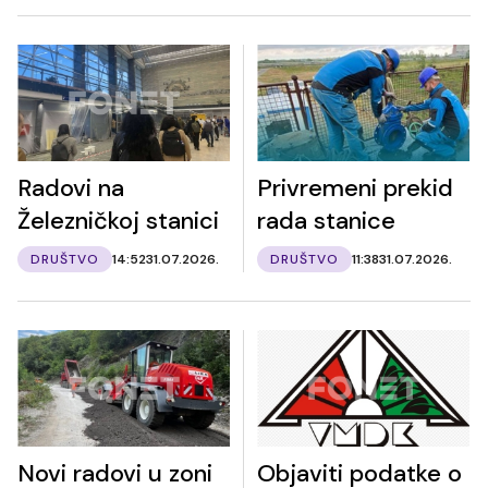
Radovi na
Privremeni prekid
Železničkoj stanici
rada stanice
DRUŠTVO
14:52
31.07.2026.
DRUŠTVO
11:38
31.07.2026.
Novi radovi u zoni
Objaviti podatke o