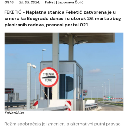
09:16
25. 03. 2024.
FoNet
|
Leposava Čolić
FEKETIĆ -
Naplatna stanica Feketić zatvorena je u
smeru ka Beogradu danas i u utorak 26. marta zbog
planiranih radova, prenosi portal 021.
FoNet021.rs
Režim saobraćaja je izmenjen, a alternativni putni pravac