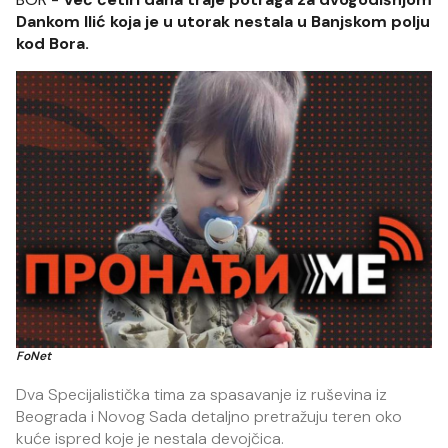
Dankom Ilić koja je u utorak nestala u Banjskom polju
kod Bora.
FoNet
Dva Specijalistička tima za spasavanje iz ruševina iz
Beograda i Novog Sada detaljno pretražuju teren oko
kuće ispred koje je nestala devojčica.