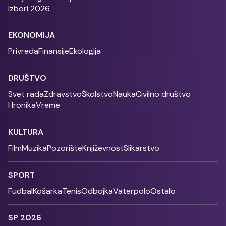
Izbori 2026
EKONOMIJA
Privreda
Finansije
Ekologija
DRUŠTVO
Svet rada
Zdravstvo
Školstvo
Nauka
Civilno društvo
Hronika
Vreme
KULTURA
Film
Muzika
Pozorište
Književnost
Slikarstvo
SPORT
Fudbal
Košarka
Tenis
Odbojka
Vaterpolo
Ostalo
SP 2026