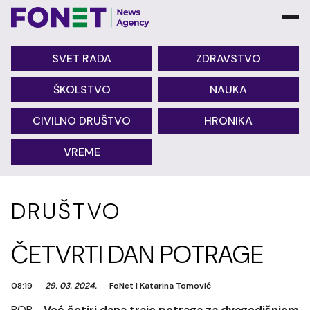
SVET RADA
ZDRAVSTVO
ŠKOLSTVO
NAUKA
CIVILNO DRUŠTVO
HRONIKA
VREME
DRUŠTVO
ČETVRTI DAN POTRAGE
08:19
29. 03. 2024.
FoNet
|
Katarina Tomović
BOR -
Već četiri dana traje potraga za dvogodišnjom