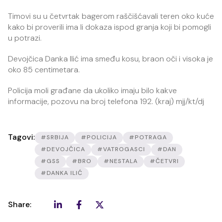
Timovi su u četvrtak bagerom raščišćavali teren oko kuće
kako bi proverili ima li dokaza ispod granja koji bi pomogli
u potrazi.
Devojčica Danka Ilić ima smeđu kosu, braon oči i visoka je
oko 85 centimetara.
Policija moli građane da ukoliko imaju bilo kakve
informacije, pozovu na broj telefona 192. (kraj) mjj/kt/dj
Tagovi:
#SRBIJA
#POLICIJA
#POTRAGA
#DEVOJČICA
#VATROGASCI
#DAN
#GSS
#BRO
#NESTALA
#ČETVRI
#DANKA ILIĆ
Share: