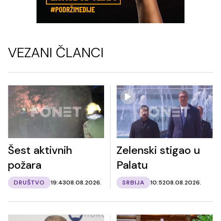
VEZANI ČLANCI
Šest aktivnih
Zelenski stigao u
požara
Palatu
DRUŠTVO
19:43
08.08.2026.
SRBIJA
10:52
08.08.2026.