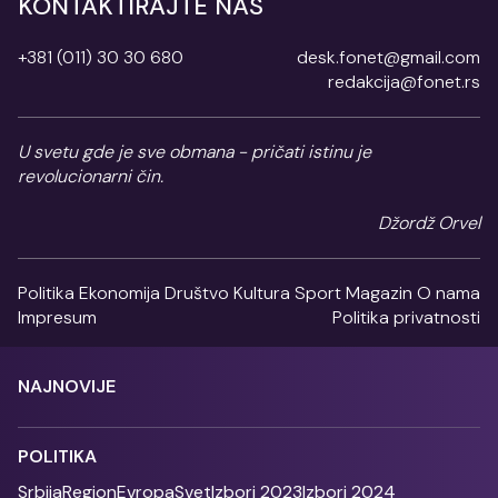
KONTAKTIRAJTE NAS
+381 (011) 30 30 680
desk.fonet@gmail.com
redakcija@fonet.rs
U svetu gde je sve obmana - pričati istinu je
revolucionarni čin.
Džordž Orvel
Politika
Ekonomija
Društvo
Kultura
Sport
Magazin
O nama
Impresum
Politika privatnosti
NAJNOVIJE
POLITIKA
Srbija
Region
Evropa
Svet
Izbori 2023
Izbori 2024