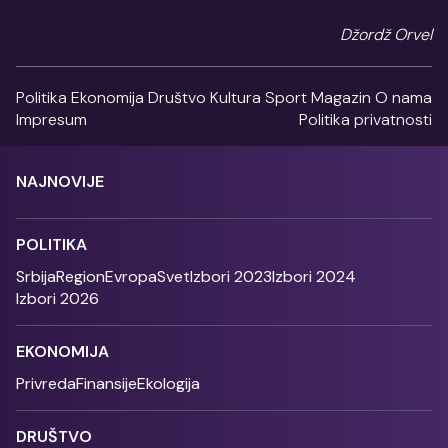
Džordž Orvel
Politika
Ekonomija
Društvo
Kultura
Sport
Magazin
O nama
Impresum
Politika privatnosti
NAJNOVIJE
POLITIKA
Srbija
Region
Evropa
Svet
Izbori 2023
Izbori 2024
Izbori 2026
EKONOMIJA
Privreda
Finansije
Ekologija
DRUŠTVO