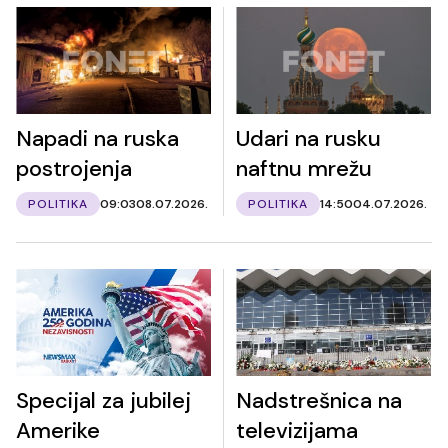
Napadi na ruska
Udari na rusku
postrojenja
naftnu mrežu
POLITIKA
09:03
08.07.2026.
POLITIKA
14:50
04.07.2026.
Specijal za jubilej
Nadstrešnica na
Amerike
televizijama