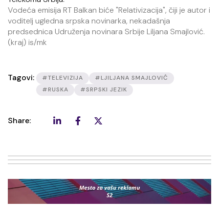
Vodeća emisija RT Balkan biće "Relativizacija", čiji je autor i
voditelj ugledna srpska novinarka, nekadašnja
predsednica Udruženja novinara Srbije Liljana Smajlović.
(kraj) is/mk
Tagovi:
#TELEVIZIJA
#LJILJANA SMAJLOVIĆ
#RUSKA
#SRPSKI JEZIK
Share: