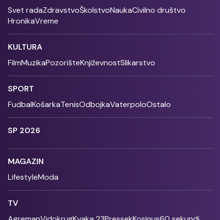
Svet rada
Zdravstvo
Školstvo
Nauka
Civilno društvo
Hronika
Vreme
KULTURA
Film
Muzika
Pozorište
Književnost
Slikarstvo
SPORT
Fudbal
Košarka
Tenis
Odbojka
Vaterpolo
Ostalo
SP 2026
MAGAZIN
Lifestyle
Moda
TV
Agreman
Vidokrug
Kvaka 23
Pressek
Kosinus
60 sekundi