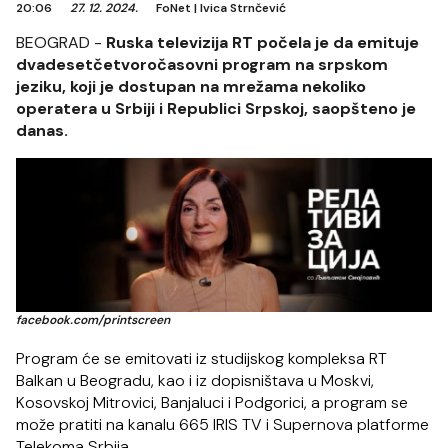
20:06
27. 12. 2024.
FoNet
|
Ivica Strnčević
BEOGRAD -
Ruska televizija RT počela je da emituje
dvadesetčetvoročasovni program na srpskom
jeziku, koji je dostupan na mrežama nekoliko
operatera u Srbiji i Republici Srpskoj, saopšteno je
danas.
facebook.com/printscreen
Program će se emitovati iz studijskog kompleksa RT
Balkan u Beogradu, kao i iz dopisništava u Moskvi,
Kosovskoj Mitrovici, Banjaluci i Podgorici, a program se
može pratiti na kanalu 665 IRIS TV i Supernova platforme
Telekoma Srbija.