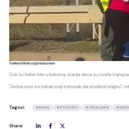
FoNet/n1info.rs/printscreen
Dok su bebe bile u kolicima, starija deca su nosila transpa
"Jedva smo svi čekali ovaj trenutak da studenti stignu", re
Tagovi:
#MARS
#STUDENTI
#ZRENJANIN
#SRED
Share: