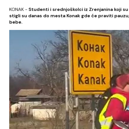
KONAK -
Studenti i srednjoškolci iz Zrenjanina koji s
stigli su danas do mesta Konak gde će praviti pauzu,
bebe.