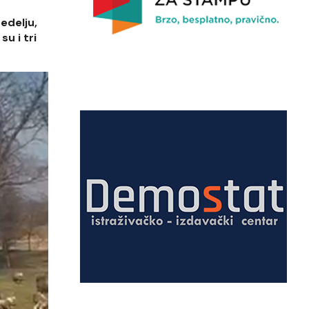
nedelju,
u i tri