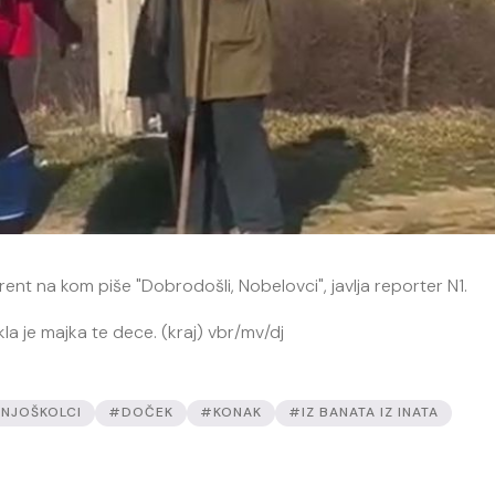
rent na kom piše "Dobrodošli, Nobelovci", javlja reporter N1.
kla je majka te dece. (kraj) vbr/mv/dj
NJOŠKOLCI
#DOČEK
#KONAK
#IZ BANATA IZ INATA