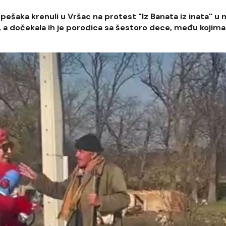
u pešaka krenuli u Vršac na protest "Iz Banata iz inata" u 
 a dočekala ih je porodica sa šestoro dece, među kojima s