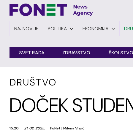
NAJNOVIJE
POLITIKA
EKONOMIJA
DR
SVET RADA
ZDRAVSTVO
ŠKOLSTV
DRUŠTVO
DOČEK STUDEN
15:20
21. 02. 2025.
FoNet
|
Milena Vlajić