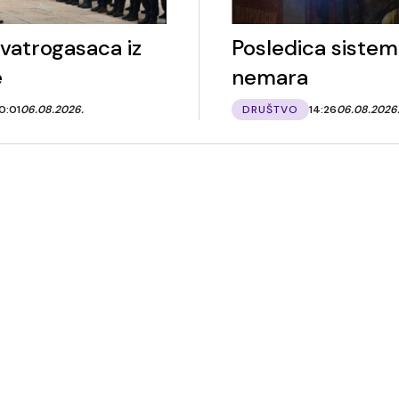
vatrogasaca iz
Posledica siste
e
nemara
0:01
06.08.2026.
DRUŠTVO
14:26
06.08.2026