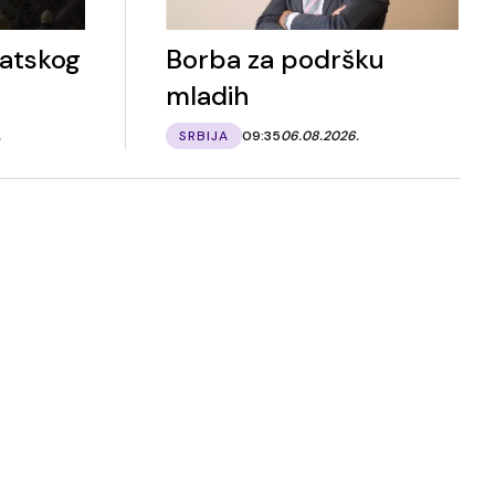
matskog
Borba za podršku
mladih
.
SRBIJA
09:35
06.08.2026.