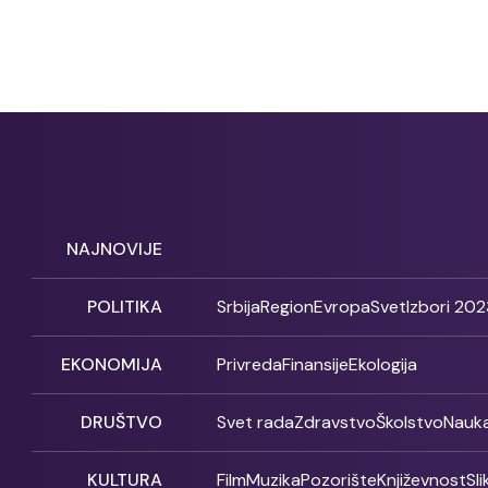
NAJNOVIJE
POLITIKA
Srbija
Region
Evropa
Svet
Izbori 202
EKONOMIJA
Privreda
Finansije
Ekologija
DRUŠTVO
Svet rada
Zdravstvo
Školstvo
Nauk
KULTURA
Film
Muzika
Pozorište
Književnost
Sl