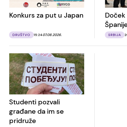
Konkurs za put u Japan
Doček 
Španij
DRUŠTVO
15:24
07.08.2026.
SRBIJA
2
Studenti pozvali
građane da im se
pridruže