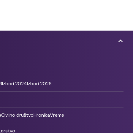
3
Izbori 2024
Izbori 2026
a
Civilno društvo
Hronika
Vreme
ikarstvo