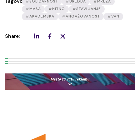
Tagovi:
#SOLIDARNOST
#UREDBA
#MREŽA
#MASA
#HITNO
#STAVLJANJE
#AKADEMSKA
#ANGAŽOVANOST
#VAN
Share: