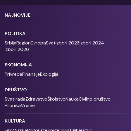
NAJNOVIJE
POLITIKA
Srbija
Region
Evropa
Svet
Izbori 2023
Izbori 2024
Izbori 2026
EKONOMIJA
Privreda
Finansije
Ekologija
DRUŠTVO
Svet rada
Zdravstvo
Školstvo
Nauka
Civilno društvo
Hronika
Vreme
KULTURA
Film
Muzika
Pozorište
Književnost
Slikarstvo