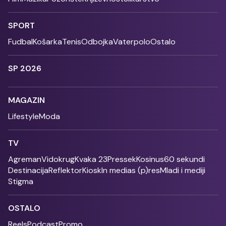
SPORT
Fudbal
Košarka
Tenis
Odbojka
Vaterpolo
Ostalo
SP 2026
MAGAZIN
Lifestyle
Moda
TV
Agreman
Vidokrug
Kvaka 23
Pressek
Kosinus
60 sekundi
Destinacija
Reflektor
Kiosk
In medias (p)res
Mladi i mediji
Stigma
OSTALO
Reels
Podcast
Promo