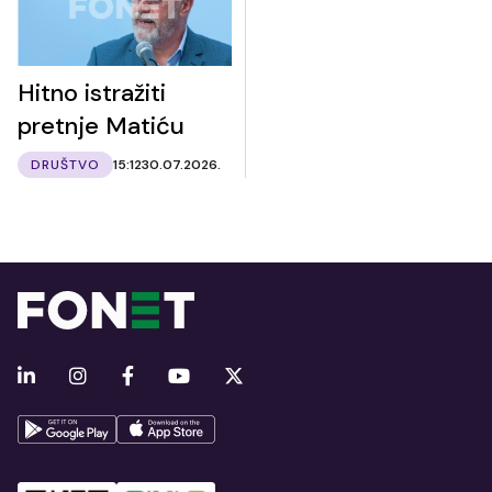
Hitno istražiti
pretnje Matiću
DRUŠTVO
15:12
30.07.2026.