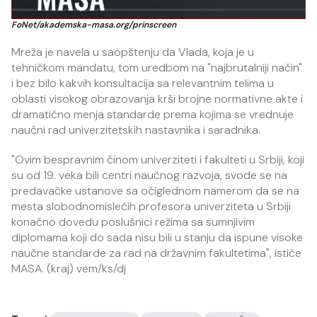
FoNet/akademska-masa.org/prinscreen
Mreža je navela u saopštenju da Vlada, koja je u
tehničkom mandatu, tom uredbom na "najbrutalniji način"
i bez bilo kakvih konsultacija sa relevantnim telima u
oblasti visokog obrazovanja krši brojne normativne akte i
dramatično menja standarde prema kojima se vrednuje
naučni rad univerzitetskih nastavnika i saradnika.
"Ovim bespravnim činom univerziteti i fakulteti u Srbiji, koji
su od 19. veka bili centri naučnog razvoja, svode se na
predavačke ustanove sa očiglednom namerom da se na
mesta slobodnomislećih profesora univerziteta u Srbiji
konačno dovedu poslušnici režima sa sumnjivim
diplomama koji do sada nisu bili u stanju da ispune visoke
naučne standarde za rad na državnim fakultetima", ističe
MASA. (kraj) vem/ks/dj