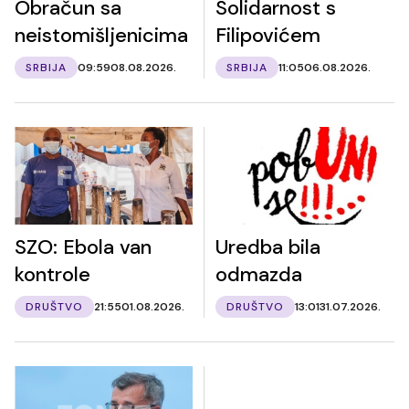
Obračun sa
Solidarnost s
neistomišljenicima
Filipovićem
SRBIJA
09:59
08.08.2026.
SRBIJA
11:05
06.08.2026.
SZO: Ebola van
Uredba bila
kontrole
odmazda
DRUŠTVO
21:55
01.08.2026.
DRUŠTVO
13:01
31.07.2026.