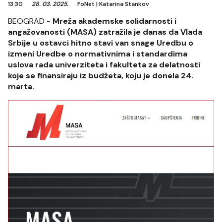
13:30
28. 03. 2025.
FoNet
|
Katarina Stankov
BEOGRAD -
Mreža akademske solidarnosti i
angažovanosti (MASA) zatražila je danas da Vlada
Srbije u ostavci hitno stavi van snage Uredbu o
izmeni Uredbe o normativnima i standardima
uslova rada univerziteta i fakulteta za delatnosti
koje se finansiraju iz budžeta, koju je donela 24.
marta.