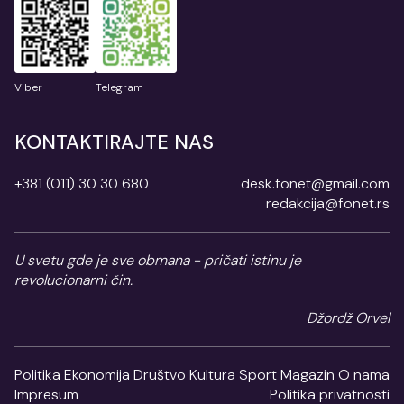
Viber
Telegram
KONTAKTIRAJTE NAS
+381 (011) 30 30 680
desk.fonet@gmail.com
redakcija@fonet.rs
U svetu gde je sve obmana - pričati istinu je
revolucionarni čin.
Džordž Orvel
Politika
Ekonomija
Društvo
Kultura
Sport
Magazin
O nama
Impresum
Politika privatnosti