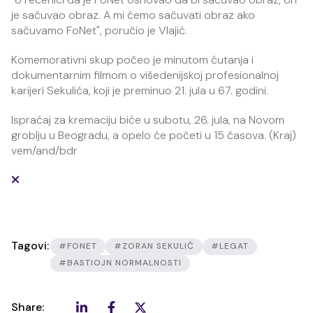
je sačuvao obraz. A mi ćemo sačuvati obraz ako
sačuvamo FoNet", poručio je Vlajić.
Komemorativni skup počeo je minutom ćutanja i
dokumentarnim filmom o višedenijskoj profesionalnoj
karijeri Sekulića, koji je preminuo 21. jula u 67. godini.
Ispraćaj za kremaciju biće u subotu, 26. jula, na Novom
groblju u Beogradu, a opelo će početi u 15 časova. (Kraj)
vem/and/bdr
Tagovi:
#FONET
#ZORAN SEKULIĆ
#LEGAT
#BASTIOJN NORMALNOSTI
Share: