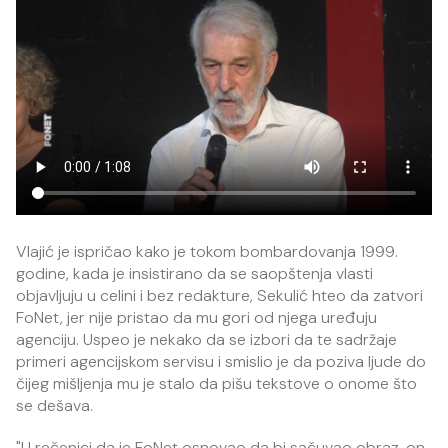
Vlajić je ispričao kako je tokom bombardovanja 1999.
godine, kada je insistirano da se saopštenja vlasti
objavljuju u celini i bez redakture, Sekulić hteo da zatvori
FoNet, jer nije pristao da mu gori od njega uređuju
agenciju. Uspeo je nekako da se izbori da te sadržaje
primeri agencijskom servisu i smislio je da poziva ljude do
čijeg mišljenja mu je stalo da pišu tekstove o onome što
se dešava.
"U rečenici da je FoNet osnovao da bi sačuvao obraz, on