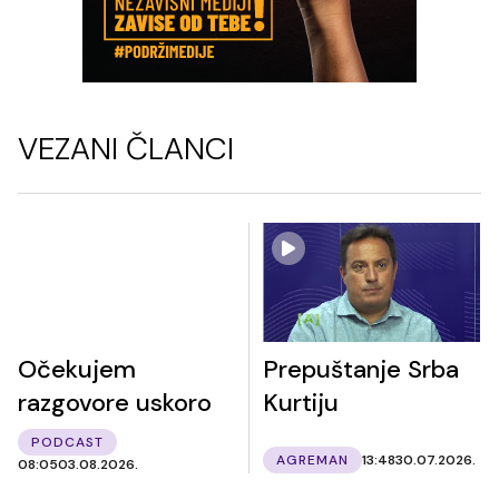
VEZANI ČLANCI
Očekujem
Prepuštanje Srba
razgovore uskoro
Kurtiju
PODCAST
AGREMAN
13:48
30.07.2026.
08:05
03.08.2026.