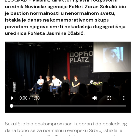
urednik Novinske agencije FoNet Zoran Sekulić bio
je bastion normalnosti u nenormalnom svetu,
istakla je danas na komemorativnom skupu
povodom njegove smrti nekadašnja dugogodišnja
urednica FoNeta Jasmina Džabić.
Sekulić je bio beskompromisan i uporan i do poslednjeg
daha borio se za normalnu i evropsku Srbiju, istakla je