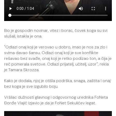
Bio je gospodin novinar, vitez i borac, čovek koga su svi
slušali, istakla je ona.
"Odlazi onaj koji je verovao u dobro, imao je nos za zlo i
svima davao šansu. Odlazi onaj koji je sve konflikte
rešavao bez svađe, onaj koji je retko podizao ton, a čija je
reč pomerala svetove. Odlazi prijatelj, učitelj, uzor", rekla
je Tamara Skrozza.
Kako je dodala, njoj je otišla podrška, snaga, zaštita i onaj
bez koga je sve izgubilo boju.
Vršilac dužnosti glavnog i odgovornog urednika FoNeta
Đorđe Vlajić izjavio je da je FoNet Sekulićev legat.