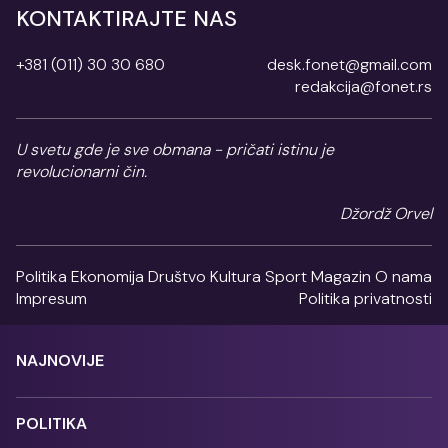
KONTAKTIRAJTE NAS
+381 (011) 30 30 680
desk.fonet@gmail.com
redakcija@fonet.rs
U svetu gde je sve obmana - pričati istinu je
revolucionarni čin.
Džordž Orvel
Politika
Ekonomija
Društvo
Kultura
Sport
Magazin
O nama
Impresum
Politika privatnosti
NAJNOVIJE
POLITIKA