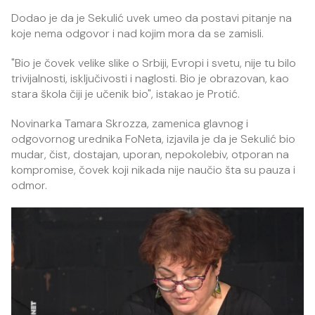
Dodao je da je Sekulić uvek umeo da postavi pitanje na
koje nema odgovor i nad kojim mora da se zamisli.
"Bio je čovek velike slike o Srbiji, Evropi i svetu, nije tu bilo
trivijalnosti, isključivosti i naglosti. Bio je obrazovan, kao
stara škola čiji je učenik bio", istakao je Protić.
Novinarka Tamara Skrozza, zamenica glavnog i
odgovornog urednika FoNeta, izjavila je da je Sekulić bio
mudar, čist, dostajan, uporan, nepokolebiv, otporan na
kompromise, čovek koji nikada nije naučio šta su pauza i
odmor.