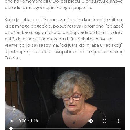
ona na komemoraciji u Dorćol placu, u prisustvu članova
porodice, mnogobrojnih kolega i prijatelja.
Kako je rekla, pod "Zoranovim čvrstim korakom" jezdili su
kroz mnoge događaje, poput ratova i promena, "dolazeći
u FoNet kao u sigurnu kuću u kojoj vlada bistri um i zdrav
duh", da bi spasili sopstvenu dušu. Sekulić se sve to
vreme borio sa izazovima, "od jutra do mraka u redakciji"
u jedinoj želji da sačuva svoj obraz i obraz ljudi u redakciji
FoNeta.