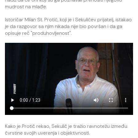
mudrost na mlađe.
Istoričar Milan St. Protić, koji je i Sekulićev prijatelj, istakao
je da razgovor sa njim nikada nije bio površan i da ga
opisuje reč "produhovljenost".
Kako je Protić rekao, Sekulić je tražio ravnotežu između
čvrstine svojih uverenja i objektivnosti.