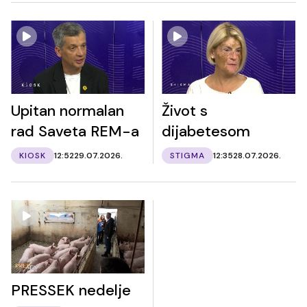
Upitan normalan
Život s
rad Saveta REM-a
dijabetesom
KIOSK
12:52
29.07.2026.
STIGMA
12:35
28.07.2026.
PRESSEK nedelje