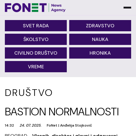
SVET RADA
ZDRAVSTVO
ŠKOLSTVO
NAUKA
CIVILNO DRUŠTVO
HRONIKA
VREME
DRUŠTVO
BASTION NORMALNOSTI
14:32
24. 07. 2025.
FoNet
|
Anđelija Stojković
BEOGRAD -
Vlasnik, direktor i glavni i odgovorni