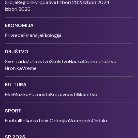
Srbija
Region
Evropa
Svet
Izbori 2023
Izbori 2024
Izbori 2026
EKONOMIJA
Privreda
Finansije
Ekologija
DRUŠTVO
Svet rada
Zdravstvo
Školstvo
Nauka
Civilno društvo
Hronika
Vreme
KULTURA
Film
Muzika
Pozorište
Književnost
Slikarstvo
SPORT
Fudbal
Košarka
Tenis
Odbojka
Vaterpolo
Ostalo
SP 2026