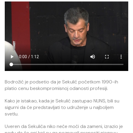
Bodrožić je podsetio da je Sekulić početkom 1990-ih
platio cenu beskompromisnoj odanosti profesiji.
Kako je istakao, kada je Sekulić zastupao NUNS, bili su
sigurni da će predstavljati to udruženje u najboljem
svetlu.
Uveren da Sekulića niko neće moći da zameni, izrazio je
nadu da će oni koji su ga poznavali prenositi njegovu