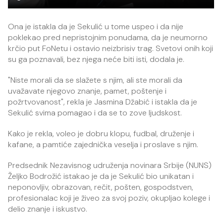
Ona je istakla da je Sekulić u tome uspeo i da nije
poklekao pred nepristojnim ponudama, da je neumorno
krčio put FoNetu i ostavio neizbrisiv trag. Svetovi onih koji
su ga poznavali, bez njega neće biti isti, dodala je.
"Niste morali da se slažete s njim, ali ste morali da
uvažavate njegovo znanje, pamet, poštenje i
požrtvovanost", rekla je Jasmina Džabić i istakla da je
Sekulić svima pomagao i da se to zove ljudskost.
Kako je rekla, voleo je dobru klopu, fudbal, druženje i
kafane, a pamtiće zajednička veselja i proslave s njim.
Predsednik Nezavisnog udruženja novinara Srbije (NUNS)
Željko Bodrožić istakao je da je Sekulić bio unikatan i
neponovljiv, obrazovan, rečit, pošten, gospodstven,
profesionalac koji je živeo za svoj poziv, okupljao kolege i
delio znanje i iskustvo.