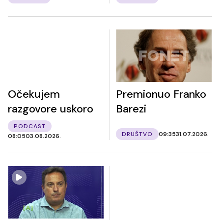
Očekujem
Premionuo Franko
razgovore uskoro
Barezi
PODCAST
DRUŠTVO
09:35
31.07.2026.
08:05
03.08.2026.