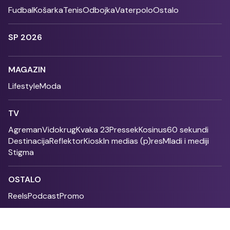
Fudbal
Košarka
Tenis
Odbojka
Vaterpolo
Ostalo
SP 2026
MAGAZIN
Lifestyle
Moda
TV
Agreman
Vidokrug
Kvaka 23
Pressek
Kosinus
60 sekundi
Destinacija
Reflektor
Kiosk
In medias (p)res
Mladi i mediji
Stigma
OSTALO
Reels
Podcast
Promo
Fonet - 2004 - 2026 - All rights reserved