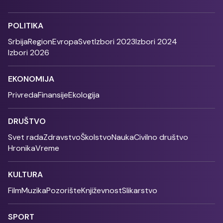
POLITIKA
Srbija
Region
Evropa
Svet
Izbori 2023
Izbori 2024
Izbori 2026
EKONOMIJA
Privreda
Finansije
Ekologija
DRUŠTVO
Svet rada
Zdravstvo
Školstvo
Nauka
Civilno društvo
Hronika
Vreme
KULTURA
Film
Muzika
Pozorište
Književnost
Slikarstvo
SPORT