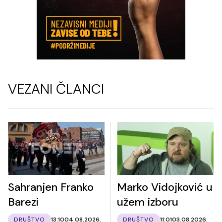
VEZANI ČLANCI
Sahranjen Franko
Marko Vidojković u
Barezi
užem izboru
DRUŠTVO
13:10
04.08.2026.
DRUŠTVO
11:01
03.08.2026.