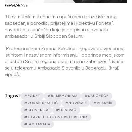
FoNet/Arhiva
"U ovim teškim trenucima upućujemo izraze iskrenog
saosećanja porodici, prijateljima i kolektivu FoNeta",
navodi se u saučešću koje je potpisao slovenački
ambasador u Srbiji Slobodan Šešum.
"Profesionalizam Zorana Sekulića i njegova posvećenost
istinitom i nezavisnom informisanju i doprinos medijskom
prostoru Srbije i regiona ostaju trajno zabeleženi", ističe
se u telegramu Ambasade Slovenije u Beogradu. (kraj)
vip/lč/dj
Tagovi:
#FONET
#IN MEMORIAM
#SAUČEŠĆE
#ZORAN SEKULIĆ
#NOVINAR
#VLASNIK
#SLOVENIJA
#OSNIVAČ
#GLAVNI I ODGOVORNI UREDNIK
# AMBASADA