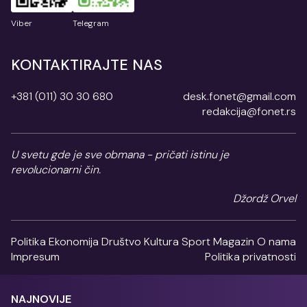
Viber
Telegram
KONTAKTIRAJTE NAS
+381 (011) 30 30 680
desk.fonet@gmail.com
redakcija@fonet.rs
U svetu gde je sve obmana - pričati istinu je
revolucionarni čin.
Džordž Orvel
Politika
Ekonomija
Društvo
Kultura
Sport
Magazin
O nama
Impresum
Politika privatnosti
NAJNOVIJE