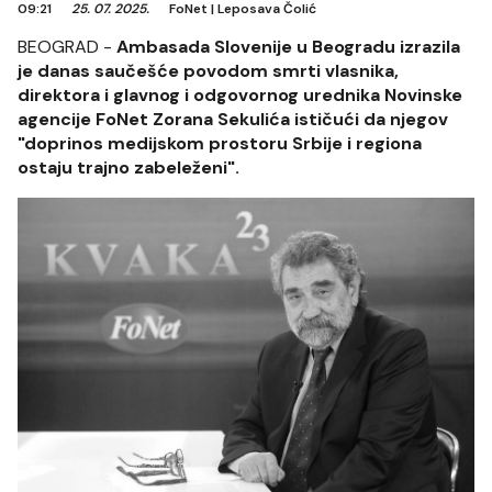
09:21
25. 07. 2025.
FoNet
|
Leposava Čolić
BEOGRAD -
Ambasada Slovenije u Beogradu izrazila
je danas saučešće povodom smrti vlasnika,
direktora i glavnog i odgovornog urednika Novinske
agencije FoNet Zorana Sekulića ističući da njegov
"doprinos medijskom prostoru Srbije i regiona
ostaju trajno zabeleženi".