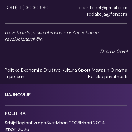
+381 (011) 30 30 680
desk.fonet@gmail.com
redakcija@fonet.rs
U svetu gde je sve obmana - pričati istinu je
revolucionarni čin.
Džordž Orvel
Politika
Ekonomija
Društvo
Kultura
Sport
Magazin
O nama
Impresum
Politika privatnosti
NAJNOVIJE
POLITIKA
Srbija
Region
Evropa
Svet
Izbori 2023
Izbori 2024
Izbori 2026