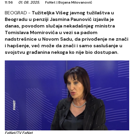
11:56
01. 08. 2025.
FoNet
|
Bojana Milovanović
BEOGRAD -
Tužiteljka Višeg javnog tužilaštva u
Beogradu u penziji Jasmina Paunović izjavila je
danas, povodom slučaja nekadašnjeg ministra
Tomislava Momirovića u vezi sa padom
nadstrešnice u Novom Sadu, da privođenje ne znači
i hapšenje, već može da znači i samo saslušanje u
svojstvu građanina nekoga ko nije bio dostupan.
FoNet/TV FoNet