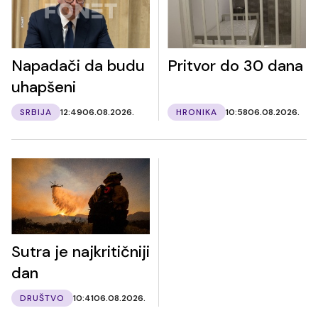
Napadači da budu
Pritvor do 30 dana
uhapšeni
SRBIJA
12:49
06.08.2026.
HRONIKA
10:58
06.08.2026.
Sutra je najkritičniji
dan
DRUŠTVO
10:41
06.08.2026.