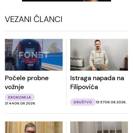
VEZANI ČLANCI
Počele probne
Istraga napada na
vožnje
Filipovića
EKONOMIJA
DRUŠTVO
13:57
06.08.2026.
21:44
06.08.2026.