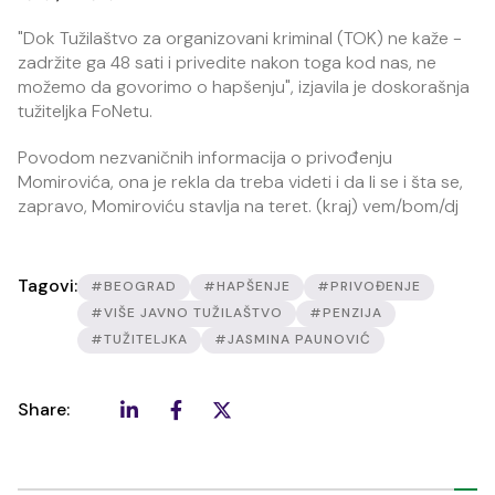
"Dok Tužilaštvo za organizovani kriminal (TOK) ne kaže -
zadržite ga 48 sati i privedite nakon toga kod nas, ne
možemo da govorimo o hapšenju", izjavila je doskorašnja
tužiteljka FoNetu.
Povodom nezvaničnih informacija o privođenju
Momirovića, ona je rekla da treba videti i da li se i šta se,
zapravo, Momiroviću stavlja na teret. (kraj) vem/bom/dj
Tagovi:
#BEOGRAD
#HAPŠENJE
#PRIVOĐENJE
#VIŠE JAVNO TUŽILAŠTVO
#PENZIJA
#TUŽITELJKA
#JASMINA PAUNOVIĆ
Share: