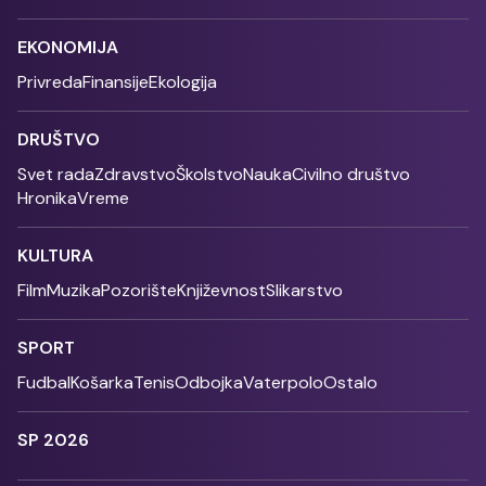
EKONOMIJA
Privreda
Finansije
Ekologija
DRUŠTVO
Svet rada
Zdravstvo
Školstvo
Nauka
Civilno društvo
Hronika
Vreme
KULTURA
Film
Muzika
Pozorište
Književnost
Slikarstvo
SPORT
Fudbal
Košarka
Tenis
Odbojka
Vaterpolo
Ostalo
SP 2026