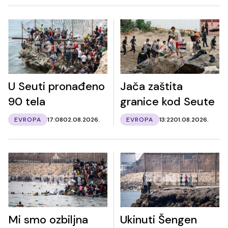
U Seuti pronađeno
Jača zaštita
90 tela
granice kod Seute
EVROPA
17:08
02.08.2026.
EVROPA
13:22
01.08.2026.
Mi smo ozbiljna
Ukinuti Šengen