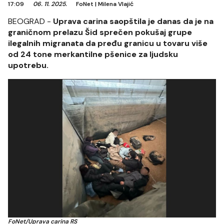
17:09
06. 11. 2025.
FoNet
|
Milena Vlajić
BEOGRAD -
Uprava carina saopštila je danas da je na
graničnom prelazu Šid sprečen pokušaj grupe
ilegalnih migranata da pređu granicu u tovaru više
od 24 tone merkantilne pšenice za ljudsku
upotrebu.
FoNet/Uprava carina RS