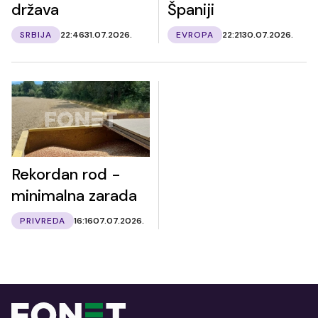
država
Španiji
SRBIJA
22:46
31.07.2026.
EVROPA
22:21
30.07.2026.
Rekordan rod -
minimalna zarada
PRIVREDA
16:16
07.07.2026.