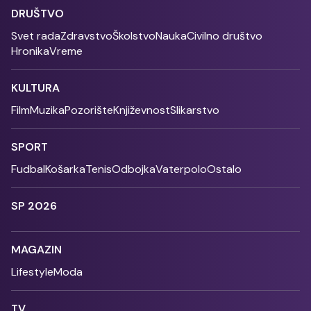
DRUŠTVO
Svet rada
Zdravstvo
Školstvo
Nauka
Civilno društvo
Hronika
Vreme
KULTURA
Film
Muzika
Pozorište
Književnost
Slikarstvo
SPORT
Fudbal
Košarka
Tenis
Odbojka
Vaterpolo
Ostalo
SP 2026
MAGAZIN
Lifestyle
Moda
TV