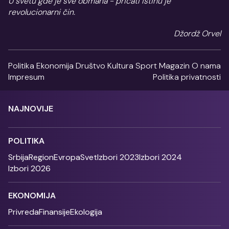
U svetu gde je sve obmana - pričati istinu je
revolucionarni čin.
Džordž Orvel
Politika
Ekonomija
Društvo
Kultura
Sport
Magazin
O nama
Impresum
Politika privatnosti
NAJNOVIJE
POLITIKA
Srbija
Region
Evropa
Svet
Izbori 2023
Izbori 2024
Izbori 2026
EKONOMIJA
Privreda
Finansije
Ekologija