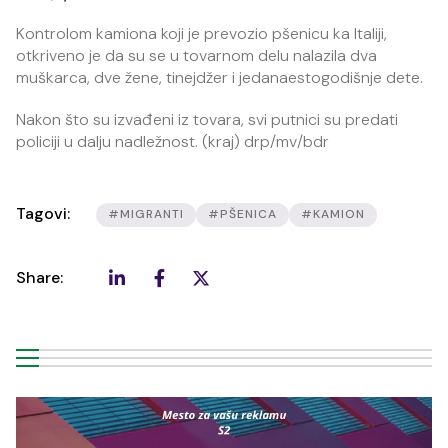
Kontrolom kamiona koji je prevozio pšenicu ka Italiji,
otkriveno je da su se u tovarnom delu nalazila dva
muškarca, dve žene, tinejdžer i jedanaestogodišnje dete.
Nakon što su izvađeni iz tovara, svi putnici su predati
policiji u dalju nadležnost. (kraj) drp/mv/bdr
Tagovi:
#MIGRANTI
#PŠENICA
#KAMION
Share: