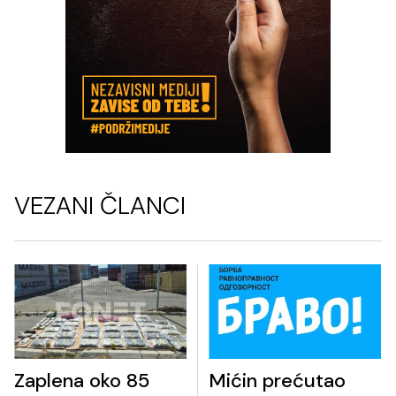
VEZANI ČLANCI
Zaplena oko 85
Mićin prećutao