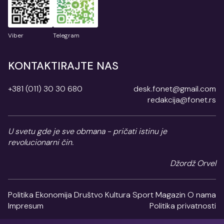
Viber
Telegram
KONTAKTIRAJTE NAS
+381 (011) 30 30 680
desk.fonet@gmail.com
redakcija@fonet.rs
U svetu gde je sve obmana - pričati istinu je
revolucionarni čin.
Džordž Orvel
Politika
Ekonomija
Društvo
Kultura
Sport
Magazin
O nama
Impresum
Politika privatnosti