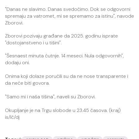
"Danas ne slavimo. Danas svedočimo. Dok se odgovorni
spremaju za vatromet, mi se spremamo za istinu", navode
Zborovi.
Zborovi pozivaju građane da 2025. godinu isprate
"dostojanstveno i u tišini".
"Šesnaest minuta ćutnje. 14 meseci. Nula odgovornih",
dodaju oni.
Onima koji dolaze poručili su da ne nose transparente i
da neće biti govora.
"Samo mi i naša tišina", naveli su Zborovi.
Okupljanje je na Trgu slobode u 23.45 časova. (kraj)
is/lč/dj