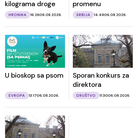
kilograma droge
promenu
HRONIKA
16:26
06.08.2026.
SRBIJA
14:49
06.08.2026.
U bioskop sa psom
Sporan konkurs za
direktora
EVROPA
13:17
06.08.2026.
DRUŠTVO
11:30
06.08.2026.