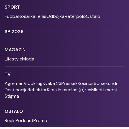
SPORT
Fudbal
Košarka
Tenis
Odbojka
Vaterpolo
Ostalo
SP 2026
MAGAZIN
Lifestyle
Moda
TV
Agreman
Vidokrug
Kvaka 23
Pressek
Kosinus
60 sekundi
Destinacija
Reflektor
Kiosk
In medias (p)res
Mladi i mediji
Stigma
OSTALO
Reels
Podcast
Promo