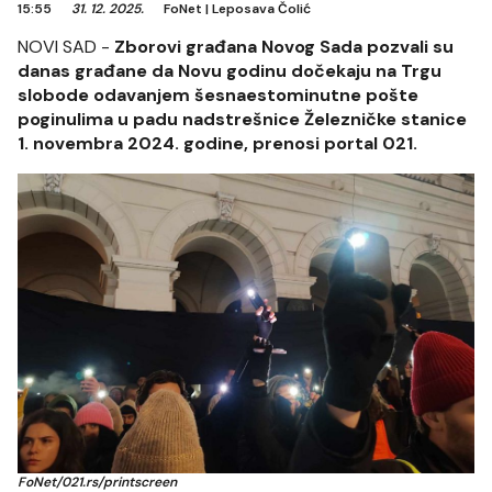
15:55
31. 12. 2025.
FoNet
|
Leposava Čolić
NOVI SAD -
Zborovi građana Novog Sada pozvali su
danas građane da Novu godinu dočekaju na Trgu
slobode odavanjem šesnaestominutne pošte
poginulima u padu nadstrešnice Železničke stanice
1. novembra 2024. godine, prenosi portal 021.
FoNet/021.rs/printscreen