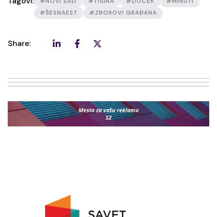
Tagovi:
#NOVI SAD
#TIŠINA
#DOČEK
#MINUTI
#ŠESNAEST
#ZBOROVI GRAĐANA
Share: