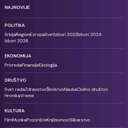
NAJNOVIJE
POLITIKA
Srbija
Region
Evropa
Svet
Izbori 2023
Izbori 2024
Izbori 2026
EKONOMIJA
Privreda
Finansije
Ekologija
DRUŠTVO
Svet rada
Zdravstvo
Školstvo
Nauka
Civilno društvo
Hronika
Vreme
KULTURA
Film
Muzika
Pozorište
Književnost
Slikarstvo