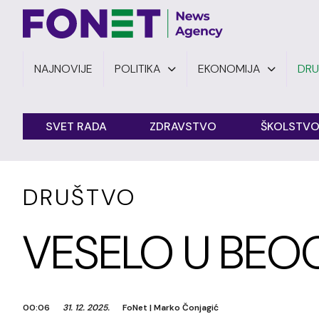
NAJNOVIJE
POLITIKA
EKONOMIJA
DR
SVET RADA
ZDRAVSTVO
ŠKOLSTV
DRUŠTVO
VESELO U BEO
00:06
31. 12. 2025.
FoNet
|
Marko Čonjagić