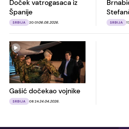
Doček vatrogasaca iz
Brnabi
Španije
Stefan
SRBIJA
20:01
06.08.2026.
SRBIJA
1
Gašić dočekao vojnike
SRBIJA
08:24
24.04.2026.