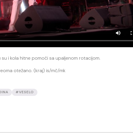
tu su i kola hitne pomoći sa upaljenom rotacijom.
e veoma otežano. (kraj) is/mč/mk
DINA
#VESELO