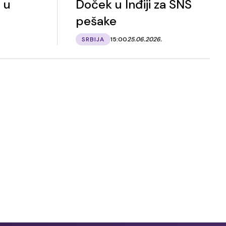
 u
Doček u Inđiji za SNS
pešake
SRBIJA
15:00
25.06.2026.