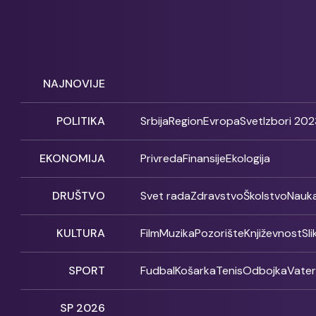
NAJNOVIJE
POLITIKA
Srbija
Region
Evropa
Svet
Izbori 202
EKONOMIJA
Privreda
Finansije
Ekologija
DRUŠTVO
Svet rada
Zdravstvo
Školstvo
Nauk
KULTURA
Film
Muzika
Pozorište
Književnost
Sl
SPORT
Fudbal
Košarka
Tenis
Odbojka
Vate
SP 2026