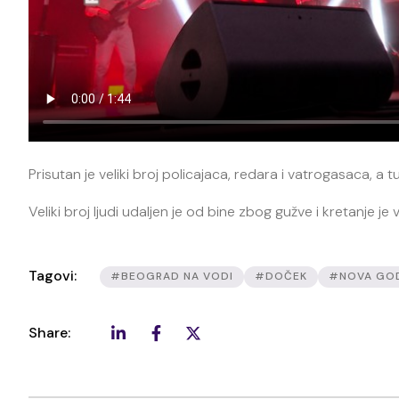
Prisutan je veliki broj policajaca, redara i vatrogasaca, a 
Veliki broj ljudi udaljen je od bine zbog gužve i kretanje j
Tagovi:
#BEOGRAD NA VODI
#DOČEK
#NOVA GO
Share: