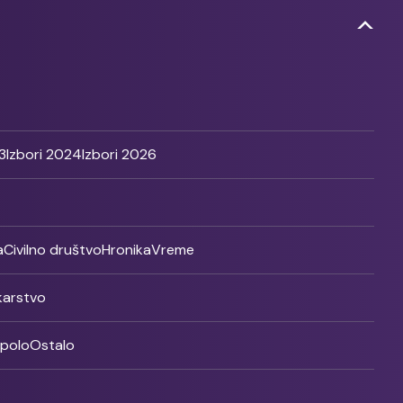
3
Izbori 2024
Izbori 2026
a
Civilno društvo
Hronika
Vreme
ikarstvo
rpolo
Ostalo