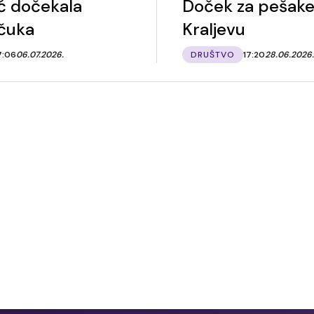
ć dočekala
Doček za pešake
čuka
Kraljevu
7:06
06.07.2026.
DRUŠTVO
17:20
28.06.2026.