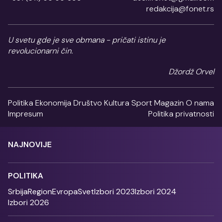
redakcija@fonet.rs
U svetu gde je sve obmana - pričati istinu je
revolucionarni čin.
Džordž Orvel
Politika
Ekonomija
Društvo
Kultura
Sport
Magazin
O nama
Impresum
Politika privatnosti
NAJNOVIJE
POLITIKA
Srbija
Region
Evropa
Svet
Izbori 2023
Izbori 2024
Izbori 2026