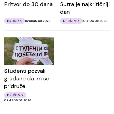
Pritvor do 30 dana
Sutra je najkritičniji
dan
HRONIKA
10:58
06.08.2026.
DRUŠTVO
10:41
06.08.2026.
Studenti pozvali
građane da im se
pridruže
DRUŠTVO
07:49
06.08.2026.