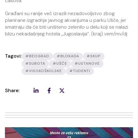
časova.
Građani su ranije već izrazili nezadovoljstvo zbog
planirane izgradnje javnog akvarijuma u parku Ušće, jer
smatraju da će biti uništeno zelenilo u delu koji se nalazi
blizu nekadašnjeg hotela „Jugoslavija“. (kraj) vem/mv/dj
Tagovi:
#BEOGRAD
#BLOKADA
#SKUP
#SUBOTA
#UŠĆE
#USTANOVE
#VISOKOŠKOLSKE
#TUDENTI
Share: