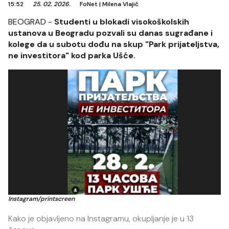
15:52
25. 02. 2026.
FoNet
|
Milena Vlajić
BEOGRAD -
Studenti u blokadi visokoškolskih
ustanova u Beogradu pozvali su danas sugrađane i
kolege da u subotu dođu na skup "Park prijateljstva,
ne investitora" kod parka Ušće.
Instagram/printscreen
Kako je objavljeno na Instagramu, okupljanje je u 13