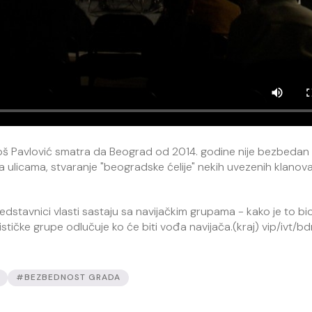
š Pavlović smatra da Beograd od 2014. godine nije bezbedan g
na ulicama, stvaranje "beogradske ćelije" nekih uvezenih klanova
dstavnici vlasti sastaju sa navijačkim grupama - kako je to bio
ističke grupe odlučuje ko će biti vođa navijača.(kraj) vip/ivt/bd
#BEZBEDNOST GRADA