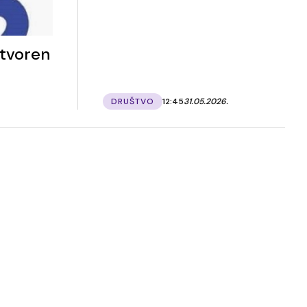
etvoren
DRUŠTVO
12:45
31.05.2026.