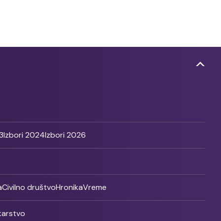
3
Izbori 2024
Izbori 2026
a
Civilno društvo
Hronika
Vreme
ikarstvo