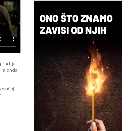
rad, jer
, a onda i
 slučaj
r