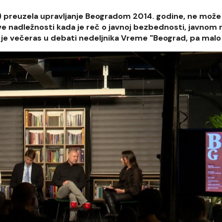
) preuzela upravljanje Beogradom 2014. godine, ne može
e nadležnosti kada je reč o javnoj bezbednosti, javnom r
 je večeras u debati nedeljnika Vreme "Beograd, pa malo j