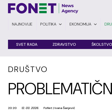
NAJNOVIJE
POLITIKA
EKONOMIJA
DR
SVET RADA
ZDRAVSTVO
ŠKOLSTV
DRUŠTVO
PROBLEMATIČN
20:20
12. 03. 2026.
FoNet
|
Ivana Šanjević