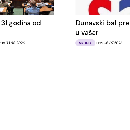
 31 godina od
Dunavski bal pr
u vašar
7:15
03.08.2026.
SRBIJA
10:56
16.07.2026.