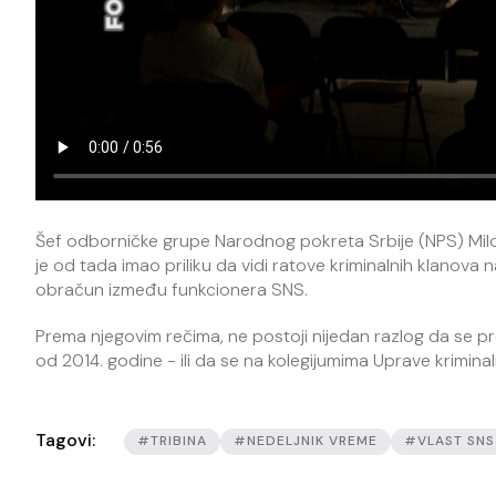
Šef odborničke grupe Narodnog pokreta Srbije (NPS) Milo
je od tada imao priliku da vidi ratove kriminalnih klanova 
obračun između funkcionera SNS.
Prema njegovim rečima, ne postoji nijedan razlog da se pre
od 2014. godine - ili da se na kolegijumima Uprave kriminal
Tagovi:
#TRIBINA
#NEDELJNIK VREME
#VLAST SNS