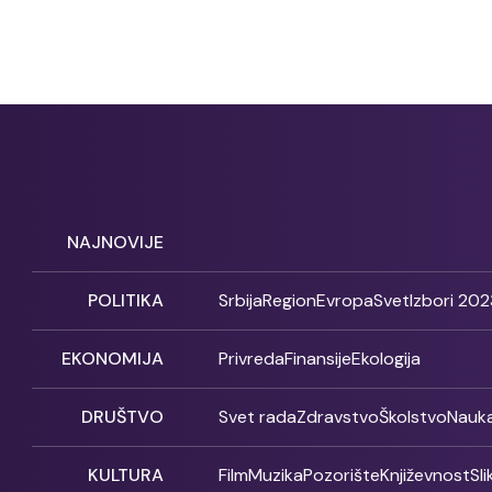
NAJNOVIJE
POLITIKA
Srbija
Region
Evropa
Svet
Izbori 202
EKONOMIJA
Privreda
Finansije
Ekologija
DRUŠTVO
Svet rada
Zdravstvo
Školstvo
Nauk
KULTURA
Film
Muzika
Pozorište
Književnost
Sl