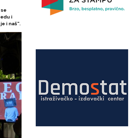
 se
edu i
e i naš".