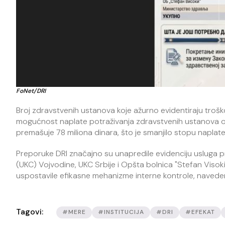
FoNet/DRI
Broj zdravstvenih ustanova koje ažurno evidentiraju troško
mogućnost naplate potraživanja zdravstvenih ustanova o
premašuje 78 miliona dinara, što je smanjilo stopu naplat
Preporuke DRI značajno su unapredile evidenciju usluga pru
(UKC) Vojvodine, UKC Srbije i Opšta bolnica "Stefan Visok
uspostavile efikasne mehanizme interne kontrole, navedeno
Tagovi:
#MERE
#INSTITUCIJA
#DRI
#EFEKAT