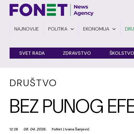
NAJNOVIJE
POLITIKA
EKONOMIJA
DR
SVET RADA
ZDRAVSTVO
ŠKOLSTV
DRUŠTVO
BEZ PUNOG EF
12:28
08. 04. 2026.
FoNet
|
Ivana Šanjević