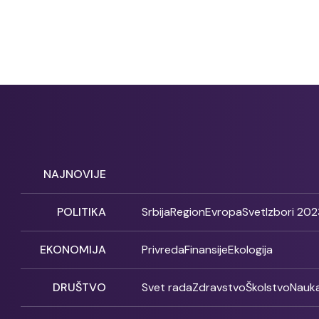
NAJNOVIJE
POLITIKA
Srbija
Region
Evropa
Svet
Izbori 202
EKONOMIJA
Privreda
Finansije
Ekologija
DRUŠTVO
Svet rada
Zdravstvo
Školstvo
Nauk