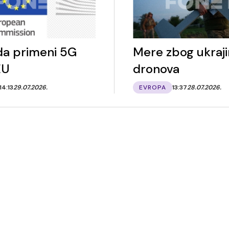
 da primeni 5G
Mere zbog ukraji
EU
dronova
14:13
29.07.2026.
EVROPA
13:37
28.07.2026.