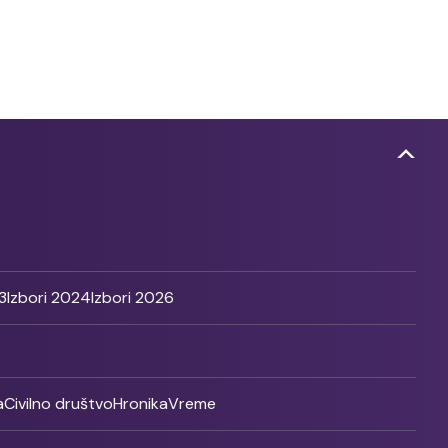
3
Izbori 2024
Izbori 2026
a
Civilno društvo
Hronika
Vreme