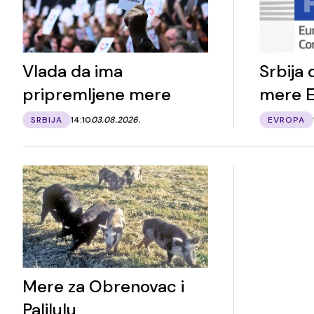
Vlada da ima
Srbija
pripremljene mere
mere 
SRBIJA
14:10
03.08.2026.
EVROPA
Mere za Obrenovac i
Palilulu