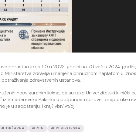
ve porastao je sa 50 u 2023. godini na 70 već u 2024. godini, 
d Ministarstva zdravlja umanjena prinudnom naplatom u iznosu
e potraživanja zdravstvenih ustanova.
ženih neosiguranim licima, pa su tako Univerzitetski klinički c
i" iz Smederevske Palanke u potpunosti sproveli preporuke revi
 je u saopštenju. (kraj) vbr/ivt/dj
# DRŽAVNA
#PUN
# REVIZORSKA