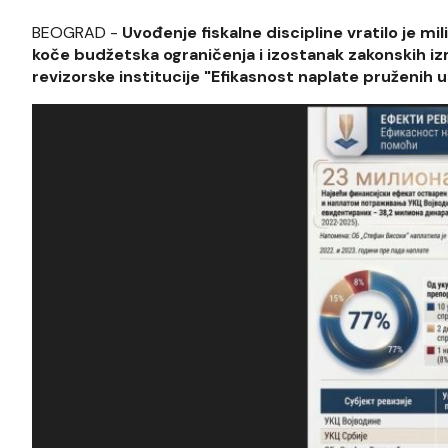
BEOGRAD -
Uvođenje fiskalne discipline vratilo je m
koče budžetska ograničenja i izostanak zakonskih i
revizorske institucije "Efikasnost naplate pruženih