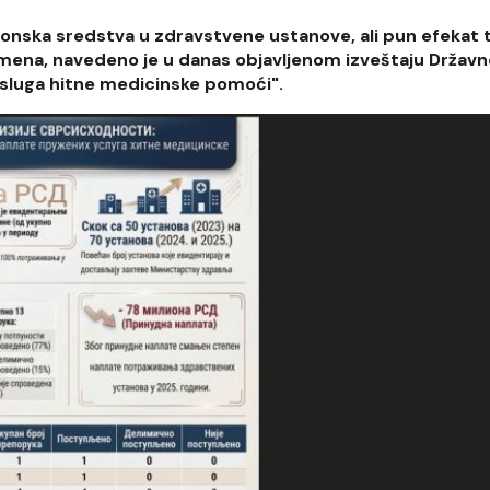
ilionska sredstva u zdravstvene ustanove, ali pun efekat
zmena, navedeno je u danas objavljenom izveštaju Državn
 usluga hitne medicinske pomoći".