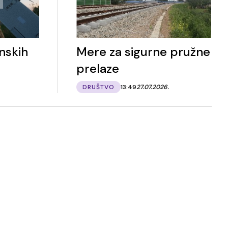
nskih
Mere za sigurne pružne
prelaze
DRUŠTVO
13:49
27.07.2026.