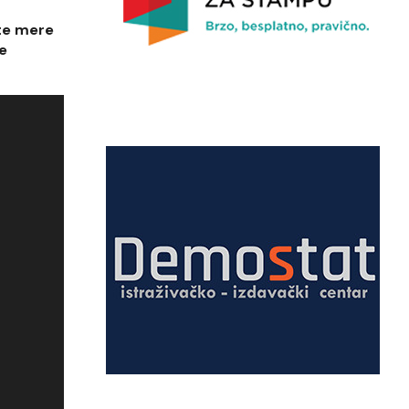
 te mere
e