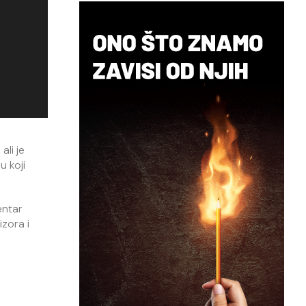
ali je
 koji
entar
zora i