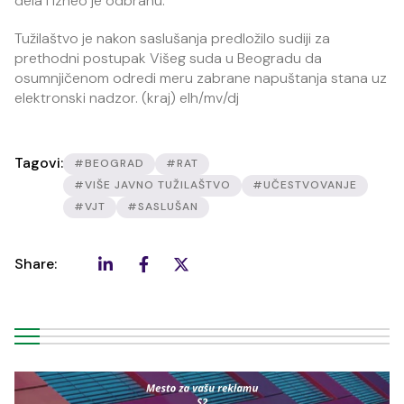
dela i izneo je odbranu.
Tužilaštvo je nakon saslušanja predložilo sudiji za
prethodni postupak Višeg suda u Beogradu da
osumnjičenom odredi meru zabrane napuštanja stana uz
elektronski nadzor. (kraj) elh/mv/dj
Tagovi:
#BEOGRAD
#RAT
#VIŠE JAVNO TUŽILAŠTVO
#UČESTVOVANJE
#VJT
#SASLUŠAN
Share: