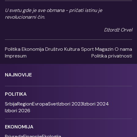
U svetu gde je sve obmana - pričati istinu je
revolucionarni čin.
Džordž Orvel
Politika
Ekonomija
Društvo
Kultura
Sport
Magazin
O nama
Impresum
Politika privatnosti
NAJNOVIJE
POLITIKA
Srbija
Region
Evropa
Svet
Izbori 2023
Izbori 2024
Izbori 2026
EKONOMIJA
Privreda
Finansije
Ekologija