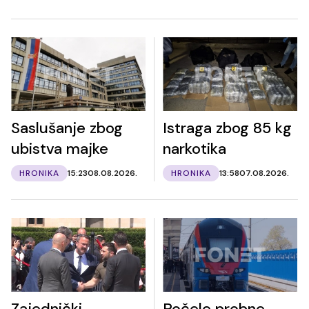
Saslušanje zbog
Istraga zbog 85 kg
ubistva majke
narkotika
HRONIKA
15:23
08.08.2026.
HRONIKA
13:58
07.08.2026.
Zajednički
Počele probne