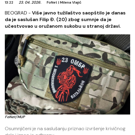
13:22
23. 04. 2026.
FoNet
|
Milena Vlajić
BEOGRAD -
Više javno tužilaštvo saopštilo je danas
da je saslušan Filip Đ. (20) zbog sumnje da je
učestvovao u oružanom sukobu u stranoj državi.
FoNet/MUP
Osumnjičeni je na saslušanju priznao izvršenje krivičnog