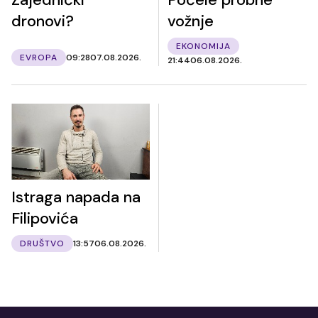
dronovi?
vožnje
EKONOMIJA
EVROPA
09:28
07.08.2026.
21:44
06.08.2026.
Istraga napada na
Filipovića
DRUŠTVO
13:57
06.08.2026.