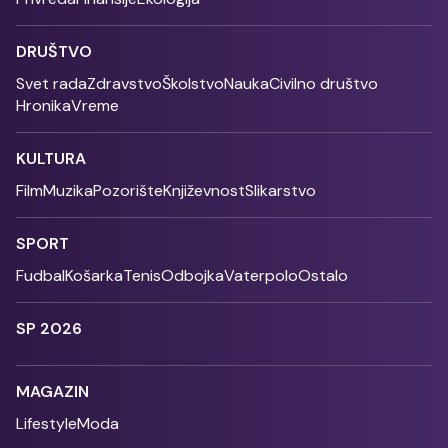
DRUŠTVO
Svet rada
Zdravstvo
Školstvo
Nauka
Civilno društvo
Hronika
Vreme
KULTURA
Film
Muzika
Pozorište
Književnost
Slikarstvo
SPORT
Fudbal
Košarka
Tenis
Odbojka
Vaterpolo
Ostalo
SP 2026
MAGAZIN
Lifestyle
Moda