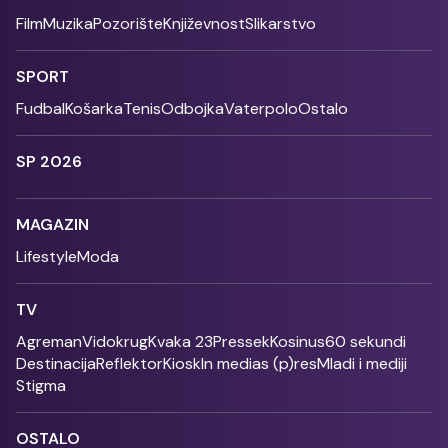
Film
Muzika
Pozorište
Književnost
Slikarstvo
SPORT
Fudbal
Košarka
Tenis
Odbojka
Vaterpolo
Ostalo
SP 2026
MAGAZIN
Lifestyle
Moda
TV
Agreman
Vidokrug
Kvaka 23
Pressek
Kosinus
60 sekundi
Destinacija
Reflektor
Kiosk
In medias (p)res
Mladi i mediji
Stigma
OSTALO