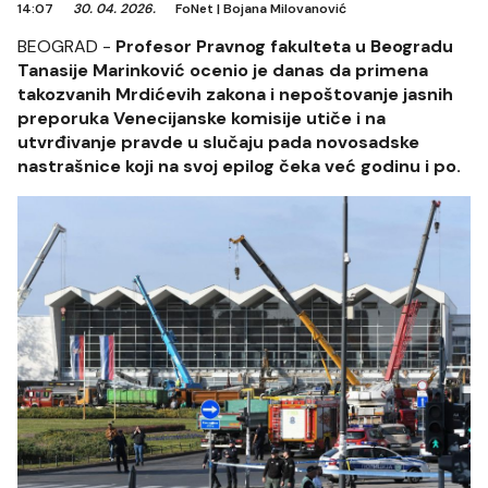
14:07
30. 04. 2026.
FoNet
|
Bojana Milovanović
BEOGRAD -
Profesor Pravnog fakulteta u Beogradu
Tanasije Marinković ocenio je danas da primena
takozvanih Mrdićevih zakona i nepoštovanje jasnih
preporuka Venecijanske komisije utiče i na
utvrđivanje pravde u slučaju pada novosadske
nastrašnice koji na svoj epilog čeka već godinu i po.