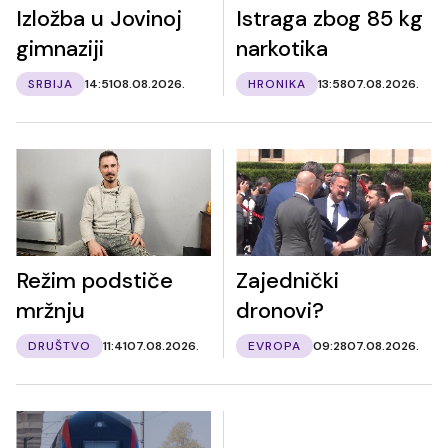
Izložba u Jovinoj
Istraga zbog 85 kg
gimnaziji
narkotika
SRBIJA
14:51
08.08.2026.
HRONIKA
13:58
07.08.2026.
Režim podstiče
Zajednički
mržnju
dronovi?
DRUŠTVO
11:41
07.08.2026.
EVROPA
09:28
07.08.2026.