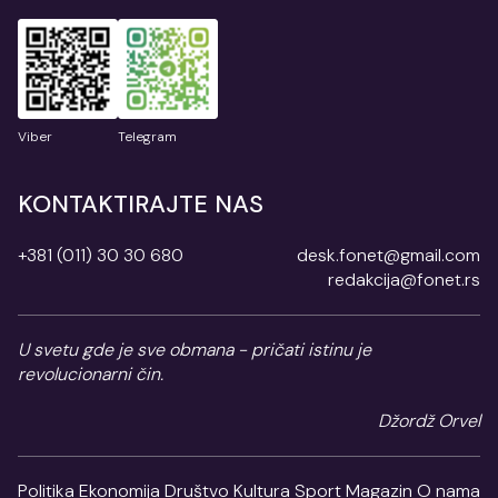
Viber
Telegram
KONTAKTIRAJTE NAS
+381 (011) 30 30 680
desk.fonet@gmail.com
redakcija@fonet.rs
U svetu gde je sve obmana - pričati istinu je
revolucionarni čin.
Džordž Orvel
Politika
Ekonomija
Društvo
Kultura
Sport
Magazin
O nama