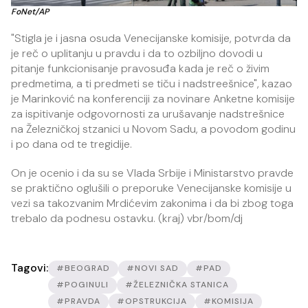
FoNet/AP
"Stigla je i jasna osuda Venecijanske komisije, potvrda da
je reč o uplitanju u pravdu i da to ozbiljno dovodi u
pitanje funkcionisanje pravosuđa kada je reč o živim
predmetima, a ti predmeti se tiču i nadstreešnice", kazao
je Marinković na konferenciji za novinare Anketne komisije
za ispitivanje odgovornosti za urušavanje nadstrešnice
na Železničkoj stzanici u Novom Sadu, a povodom godinu
i po dana od te tregidije.
On je ocenio i da su se Vlada Srbije i Ministarstvo pravde
se praktično oglušili o preporuke Venecijanske komisije u
vezi sa takozvanim Mrdićevim zakonima i da bi zbog toga
trebalo da podnesu ostavku. (kraj) vbr/bom/dj
Tagovi:
#BEOGRAD
#NOVI SAD
#PAD
#POGINULI
#ŽELEZNIČKA STANICA
#PRAVDA
#OPSTRUKCIJA
#KOMISIJA