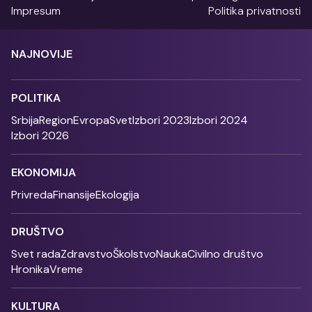
Impresum
Politika privatnosti
NAJNOVIJE
POLITIKA
Srbija
Region
Evropa
Svet
Izbori 2023
Izbori 2024
Izbori 2026
EKONOMIJA
Privreda
Finansije
Ekologija
DRUŠTVO
Svet rada
Zdravstvo
Školstvo
Nauka
Civilno društvo
Hronika
Vreme
KULTURA