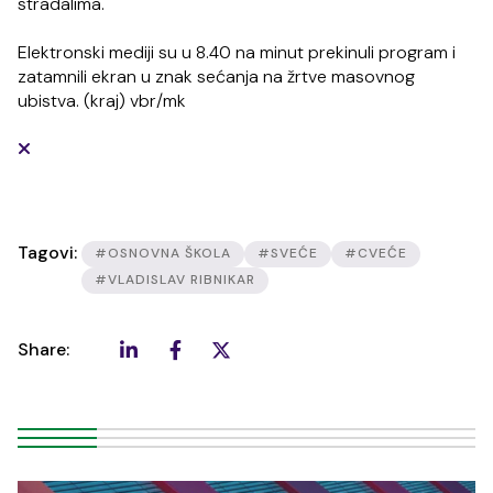
stradalima.
Elektronski mediji su u 8.40 na minut prekinuli program i
zatamnili ekran u znak sećanja na žrtve masovnog
ubistva. (kraj) vbr/mk
Tagovi:
#OSNOVNA ŠKOLA
#SVEĆE
#CVEĆE
#VLADISLAV RIBNIKAR
Share: