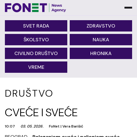
SVET RADA
ZDRAVSTVO
ŠKOLSTVO
NAUKA
CIVILNO DRUŠTVO
HRONIKA
VREME
DRUŠTVO
CVEĆE I SVEĆE
10:07
03. 05. 2026.
FoNet
|
Vera Barišić
BEOGRAD -
Polaganjem cveća i paljenjem sveća