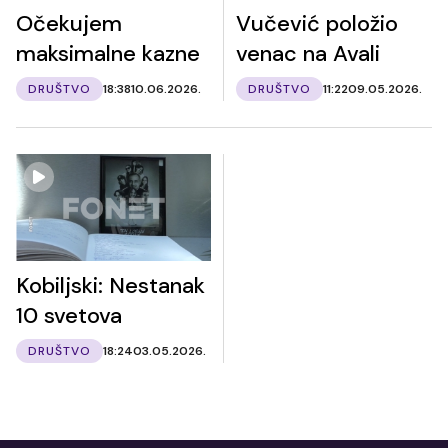
Očekujem
Vučević položio
maksimalne kazne
venac na Avali
DRUŠTVO
18:38
10.06.2026.
DRUŠTVO
11:22
09.05.2026.
Kobiljski: Nestanak
10 svetova
DRUŠTVO
18:24
03.05.2026.