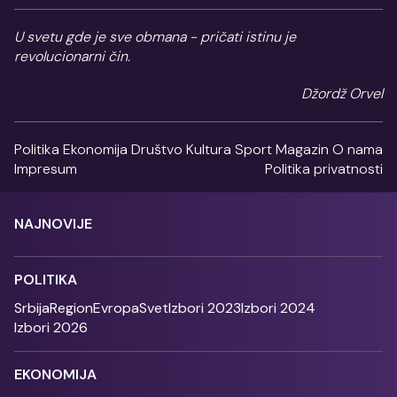
U svetu gde je sve obmana - pričati istinu je
revolucionarni čin.
Džordž Orvel
Politika
Ekonomija
Društvo
Kultura
Sport
Magazin
O nama
Impresum
Politika privatnosti
NAJNOVIJE
POLITIKA
Srbija
Region
Evropa
Svet
Izbori 2023
Izbori 2024
Izbori 2026
EKONOMIJA