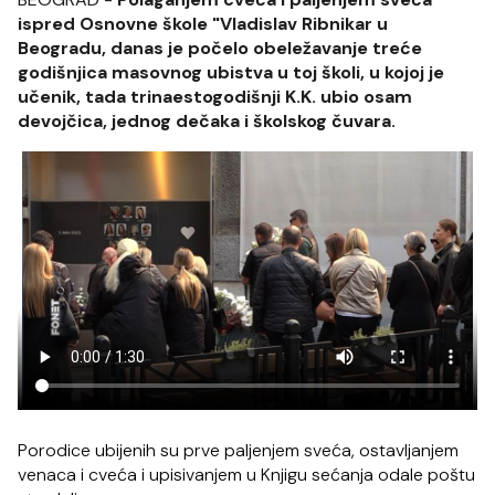
ispred Osnovne škole "Vladislav Ribnikar u
Beogradu, danas je počelo obeležavanje treće
godišnjica masovnog ubistva u toj školi, u kojoj je
učenik, tada trinaestogodišnji K.K. ubio osam
devojčica, jednog dečaka i školskog čuvara.
Porodice ubijenih su prve paljenjem sveća, ostavljanjem
venaca i cveća i upisivanjem u Knjigu sećanja odale poštu