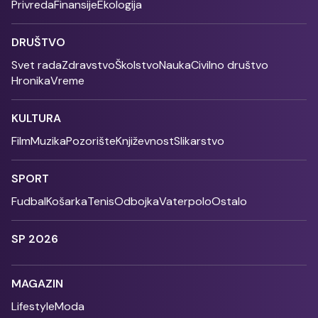
Privreda
Finansije
Ekologija
DRUŠTVO
Svet rada
Zdravstvo
Školstvo
Nauka
Civilno društvo
Hronika
Vreme
KULTURA
Film
Muzika
Pozorište
Književnost
Slikarstvo
SPORT
Fudbal
Košarka
Tenis
Odbojka
Vaterpolo
Ostalo
SP 2026
MAGAZIN
Lifestyle
Moda