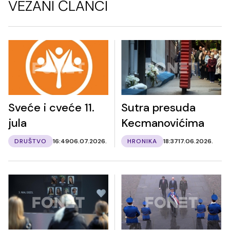
VEZANI ČLANCI
Sveće i cveće 11.
Sutra presuda
jula
Kecmanovićima
DRUŠTVO
16:49
06.07.2026.
HRONIKA
18:37
17.06.2026.