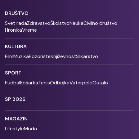
DRUŠTVO
Svet rada
Zdravstvo
Školstvo
Nauka
Civilno društvo
Hronika
Vreme
KULTURA
Film
Muzika
Pozorište
Književnost
Slikarstvo
SPORT
Fudbal
Košarka
Tenis
Odbojka
Vaterpolo
Ostalo
SP 2026
MAGAZIN
Lifestyle
Moda