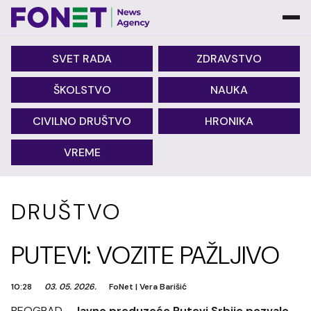
SVET RADA
ZDRAVSTVO
ŠKOLSTVO
NAUKA
CIVILNO DRUŠTVO
HRONIKA
VREME
DRUŠTVO
PUTEVI: VOZITE PAŽLJIVO
10:28
03. 05. 2026.
FoNet
|
Vera Barišić
BEOGRAD -
Javno preduzeće Putevi Srbije pozvalo