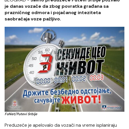
je danas vozače da zbog povratka građana sa
prazničnog odmora i pojačanog inteziteta
saobraćaja voze pažljivo.
FoNet/Putevi Srbije
Preduzeće je apelovalo da vozači na vreme isplaniraju