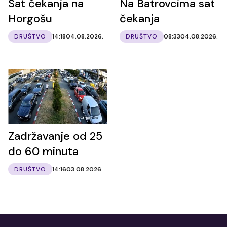
Sat čekanja na
Na Batrovcima sat
Horgošu
čekanja
DRUŠTVO
14:18
04.08.2026.
DRUŠTVO
08:33
04.08.2026.
Zadržavanje od 25
do 60 minuta
DRUŠTVO
14:16
03.08.2026.