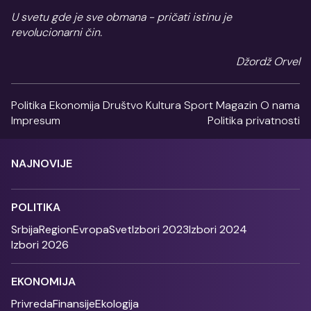
U svetu gde je sve obmana - pričati istinu je
revolucionarni čin.
Džordž Orvel
Politika
Ekonomija
Društvo
Kultura
Sport
Magazin
O nama
Impresum
Politika privatnosti
NAJNOVIJE
POLITIKA
Srbija
Region
Evropa
Svet
Izbori 2023
Izbori 2024
Izbori 2026
EKONOMIJA
Privreda
Finansije
Ekologija