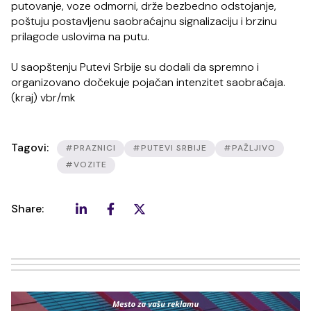
putovanje, voze odmorni, drže bezbedno odstojanje,
poštuju postavljenu saobraćajnu signalizaciju i brzinu
prilagode uslovima na putu.
U saopštenju Putevi Srbije su dodali da spremno i
organizovano dočekuje pojačan intenzitet saobraćaja.
(kraj) vbr/mk
Tagovi:
#PRAZNICI
#PUTEVI SRBIJE
#PAŽLJIVO
#VOZITE
Share: