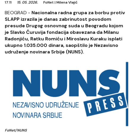
17:11
15. 05. 2026.
FoNet
|
Milena Vlajić
BEOGRAD -
Nacionalna radna grupa za borbu protiv
SLAPP izrazila je danas zabrinutost povodom
presude Drugog osnovnog suda u Beogradu kojom
je Slavko Ćuruvija fondacija obavezana da Milanu
Radonjiću, Ratku Romiću i Miroslavu Kuraku isplati
ukupno 1.035.000 dinara, saopštilo je Nezavisno
udruženje novinara Srbije (NUNS).
FoNet/NUNS