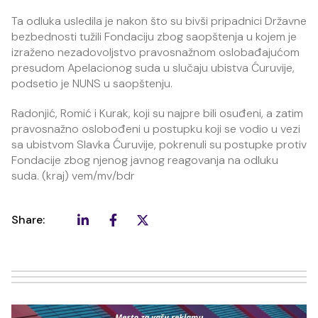
Ta odluka usledila je nakon što su bivši pripadnici Državne
bezbednosti tužili Fondaciju zbog saopštenja u kojem je
izraženo nezadovoljstvo pravosnažnom oslobađajućom
presudom Apelacionog suda u slučaju ubistva Ćuruvije,
podsetio je NUNS u saopštenju.
Radonjić, Romić i Kurak, koji su najpre bili osuđeni, a zatim
pravosnažno oslobođeni u postupku koji se vodio u vezi
sa ubistvom Slavka Ćuruvije, pokrenuli su postupke protiv
Fondacije zbog njenog javnog reagovanja na odluku
suda. (kraj) vem/mv/bdr
Share: