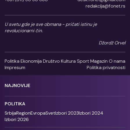
redakcija@fonet.rs
U svetu gde je sve obmana - pričati istinu je
revolucionarni čin.
Džordž Orvel
Politika
Ekonomija
Društvo
Kultura
Sport
Magazin
O nama
Impresum
Politika privatnosti
NAJNOVIJE
POLITIKA
Srbija
Region
Evropa
Svet
Izbori 2023
Izbori 2024
Izbori 2026