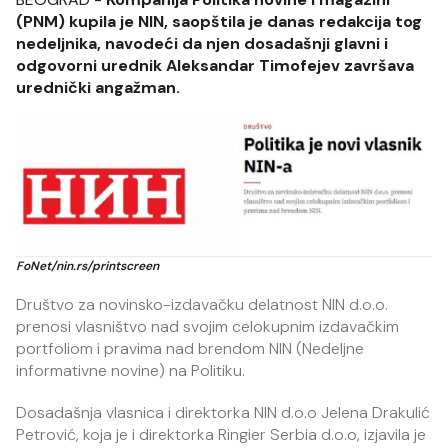
(PNM) kupila je NIN, saopštila je danas redakcija tog
nedeljnika, navodeći da njen dosadašnji glavni i
odgovorni urednik Aleksandar Timofejev završava
urednički angažman.
FoNet/nin.rs/printscreen
Društvo za novinsko-izdavačku delatnost NIN d.o.o.
prenosi vlasništvo nad svojim celokupnim izdavačkim
portfoliom i pravima nad brendom NIN (Nedeljne
informativne novine) na Politiku.
Dosadašnja vlasnica i direktorka NIN d.o.o Jelena Drakulić
Petrović, koja je i direktorka Ringier Serbia d.o.o, izjavila je