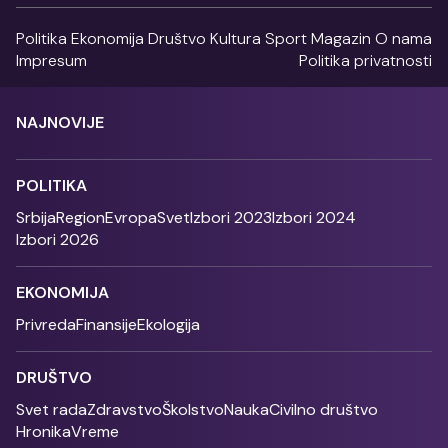
Politika
Ekonomija
Društvo
Kultura
Sport
Magazin
O nama
Impresum
Politika privatnosti
NAJNOVIJE
POLITIKA
Srbija
Region
Evropa
Svet
Izbori 2023
Izbori 2024
Izbori 2026
EKONOMIJA
Privreda
Finansije
Ekologija
DRUŠTVO
Svet rada
Zdravstvo
Školstvo
Nauka
Civilno društvo
Hronika
Vreme