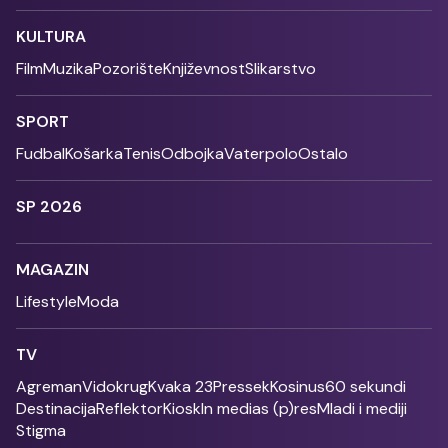
KULTURA
Film
Muzika
Pozorište
Književnost
Slikarstvo
SPORT
Fudbal
Košarka
Tenis
Odbojka
Vaterpolo
Ostalo
SP 2026
MAGAZIN
Lifestyle
Moda
TV
Agreman
Vidokrug
Kvaka 23
Pressek
Kosinus
60 sekundi
Destinacija
Reflektor
Kiosk
In medias (p)res
Mladi i mediji
Stigma