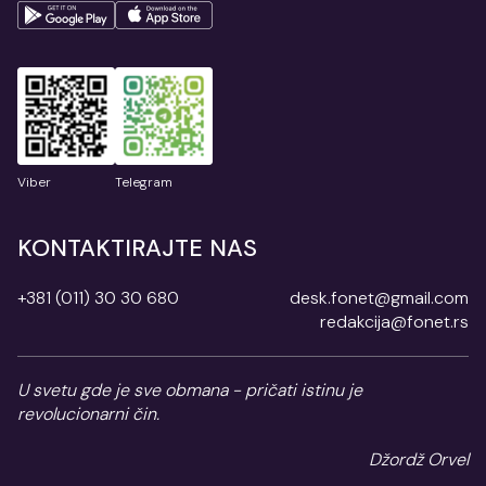
Viber
Telegram
KONTAKTIRAJTE NAS
+381 (011) 30 30 680
desk.fonet@gmail.com
redakcija@fonet.rs
U svetu gde je sve obmana - pričati istinu je
revolucionarni čin.
Džordž Orvel