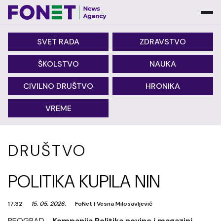
SVET RADA
ZDRAVSTVO
ŠKOLSTVO
NAUKA
CIVILNO DRUŠTVO
HRONIKA
VREME
DRUŠTVO
POLITIKA KUPILA NIN
17:32
15. 05. 2026.
FoNet
|
Vesna Milosavljević
BEOGRAD -
Kompanija Politika novine i magazini