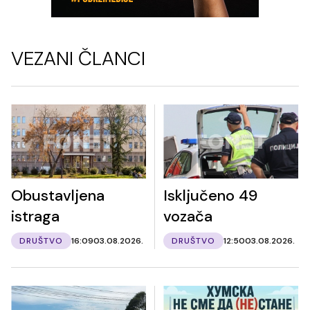
VEZANI ČLANCI
Obustavljena
Isključeno 49
istraga
vozača
DRUŠTVO
16:09
03.08.2026.
DRUŠTVO
12:50
03.08.2026.