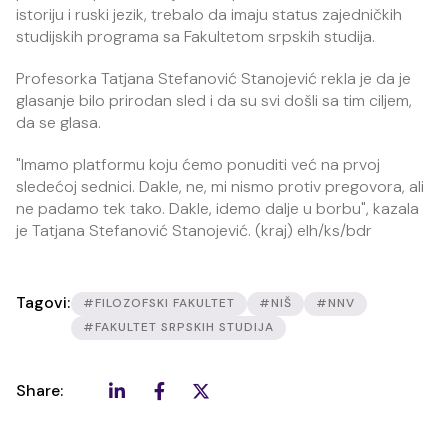
istoriju i ruski jezik, trebalo da imaju status zajedničkih
studijskih programa sa Fakultetom srpskih studija.
Profesorka Tatjana Stefanović Stanojević rekla je da je
glasanje bilo prirodan sled i da su svi došli sa tim ciljem,
da se glasa.
"Imamo platformu koju ćemo ponuditi već na prvoj
sledećoj sednici. Dakle, ne, mi nismo protiv pregovora, ali
ne padamo tek tako. Dakle, idemo dalje u borbu", kazala
je Tatjana Stefanović Stanojević. (kraj) elh/ks/bdr
Tagovi:
#FILOZOFSKI FAKULTET
#NIŠ
#NNV
#FAKULTET SRPSKIH STUDIJA
Share: