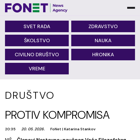
SVET RADA
ZDRAVSTVO
ŠKOLSTVO
NAUKA
CIVILNO DRUŠTVO
HRONIKA
VREME
DRUŠTVO
PROTIV KOMPROMISA
20:35
20. 05. 2026.
FoNet
|
Katarina Stankov
NIŠ -
Članovi Nastavno-naučnog Veća Filozofskog