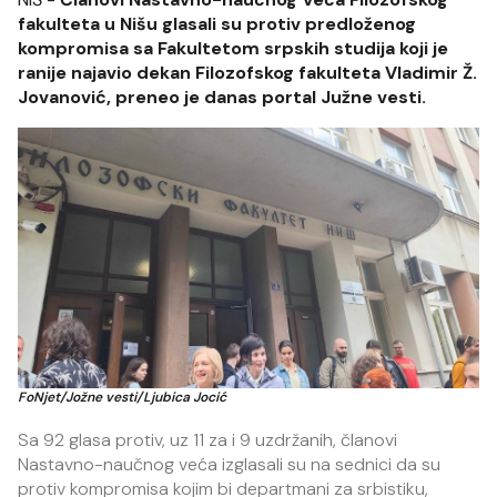
fakulteta u Nišu glasali su protiv predloženog
kompromisa sa Fakultetom srpskih studija koji je
ranije najavio dekan Filozofskog fakulteta Vladimir Ž.
Jovanović, preneo je danas portal Južne vesti.
FoNjet/Jožne vesti/Ljubica Jocić
Sa 92 glasa protiv, uz 11 za i 9 uzdržanih, članovi
Nastavno-naučnog veća izglasali su na sednici da su
protiv kompromisa kojim bi departmani za srbistiku,