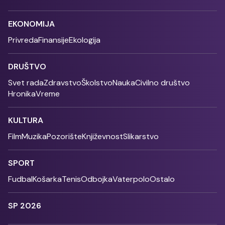
EKONOMIJA
Privreda
Finansije
Ekologija
DRUŠTVO
Svet rada
Zdravstvo
Školstvo
Nauka
Civilno društvo
Hronika
Vreme
KULTURA
Film
Muzika
Pozorište
Književnost
Slikarstvo
SPORT
Fudbal
Košarka
Tenis
Odbojka
Vaterpolo
Ostalo
SP 2026