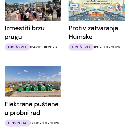
Izmestiti brzu
Protiv zatvaranja
prugu
Humske
DRUŠTVO
11:42
01.08.2026.
DRUŠTVO
11:02
31.07.2026.
Elektrane puštene
u probni rad
PRIVREDA
12:00
29.07.2026.