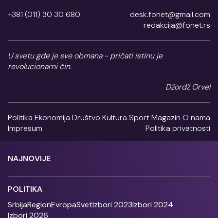
+381 (011) 30 30 680
desk.fonet@gmail.com
redakcija@fonet.rs
U svetu gde je sve obmana - pričati istinu je
revolucionarni čin.
Džordž Orvel
Politika
Ekonomija
Društvo
Kultura
Sport
Magazin
O nama
Impresum
Politika privatnosti
NAJNOVIJE
POLITIKA
Srbija
Region
Evropa
Svet
Izbori 2023
Izbori 2024
Izbori 2026