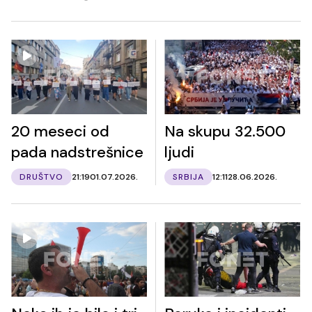
20 meseci od
Na skupu 32.500
pada nadstrešnice
ljudi
DRUŠTVO
21:19
01.07.2026.
SRBIJA
12:11
28.06.2026.