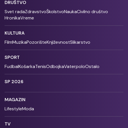
DRUŠTVO
Svet rada
Zdravstvo
Školstvo
Nauka
Civilno društvo
Hronika
Vreme
KULTURA
Film
Muzika
Pozorište
Književnost
Slikarstvo
SPORT
Fudbal
Košarka
Tenis
Odbojka
Vaterpolo
Ostalo
SP 2026
MAGAZIN
Lifestyle
Moda
TV