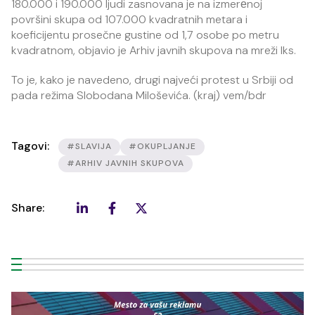
180.000 i 190.000 ljudi zasnovana je na izmerеnoj
površini skupa od 107.000 kvadratnih metara i
koeficijentu prosečne gustine od 1,7 osobe po metru
kvadratnom, objavio je Arhiv javnih skupova na mreži Iks.
To je, kako je navedeno, drugi najveći protest u Srbiji od
pada režima Slobodana Miloševića. (kraj) vem/bdr
Tagovi:
#SLAVIJA
#OKUPLJANJE
#ARHIV JAVNIH SKUPOVA
Share: