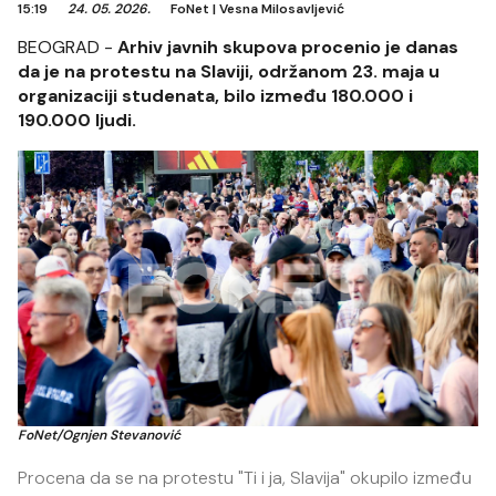
15:19
24. 05. 2026.
FoNet
|
Vesna Milosavljević
BEOGRAD -
Arhiv javnih skupova procenio je danas
da je na protestu na Slaviji, održanom 23. maja u
organizaciji studenata, bilo između 180.000 i
190.000 ljudi.
FoNet/Ognjen Stevanović
Procena da se na protestu "Ti i ja, Slavija" okupilo između