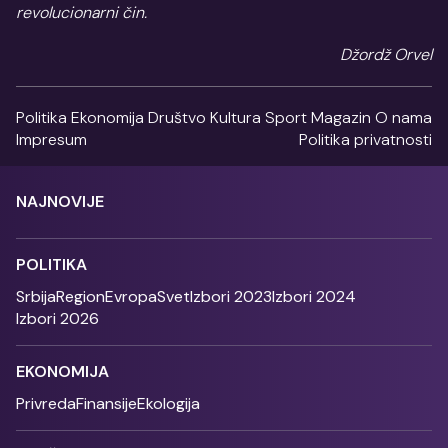
revolucionarni čin.
Džordž Orvel
Politika
Ekonomija
Društvo
Kultura
Sport
Magazin
O nama
Impresum
Politika privatnosti
NAJNOVIJE
POLITIKA
Srbija
Region
Evropa
Svet
Izbori 2023
Izbori 2024
Izbori 2026
EKONOMIJA
Privreda
Finansije
Ekologija