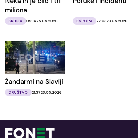
Neka ih je bilo i tri
Poruke i incidenti
miliona
SRBIJA
09:14
25.05.2026.
EVROPA
22:03
23.05.2026.
Žandarmi na Slaviji
DRUŠTVO
21:37
23.05.2026.