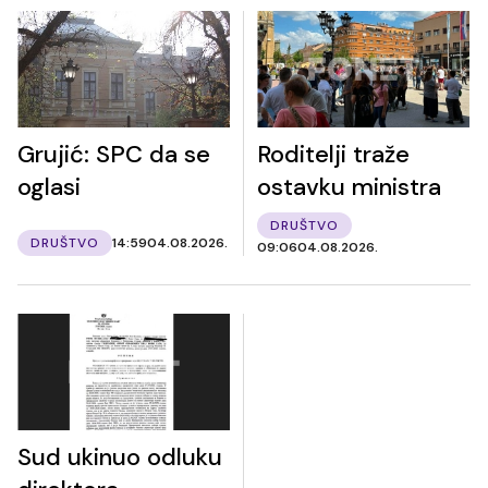
Grujić: SPC da se
Roditelji traže
oglasi
ostavku ministra
DRUŠTVO
DRUŠTVO
14:59
04.08.2026.
09:06
04.08.2026.
Sud ukinuo odluku