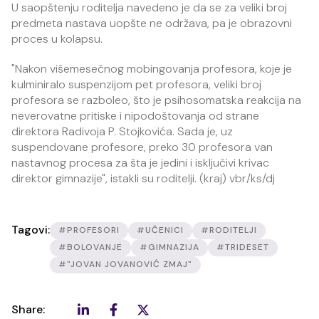
U saopštenju roditelja navedeno je da se za veliki broj
predmeta nastava uopšte ne održava, pa je obrazovni
proces u kolapsu.
"Nakon višemesečnog mobingovanja profesora, koje je
kulminiralo suspenzijom pet profesora, veliki broj
profesora se razboleo, što je psihosomatska reakcija na
neverovatne pritiske i nipodoštovanja od strane
direktora Radivoja P. Stojkovića. Sada je, uz
suspendovane profesore, preko 30 profesora van
nastavnog procesa za šta je jedini i isključivi krivac
direktor gimnazije", istakli su roditelji. (kraj) vbr/ks/dj
Tagovi:
#PROFESORI
#UČENICI
#RODITELJI
#BOLOVANJE
#GIMNAZIJA
#TRIDESET
#"JOVAN JOVANOVIĆ ZMAJ"
Share: