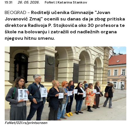
15:31
26. 05. 2026.
FoNet
|
Katarina Stankov
BEOGRAD -
Roditelji učenika Gimnazije "Jovan
Jovanović Zmaj" ocenili su danas da je zbog pritiska
direktora Radivoja P. Stojkovića oko 30 profesora te
škole na bolovanju i zatražili od nadležnih organa
njegovu hitnu smenu.
FoNet/021.rs/printscreen