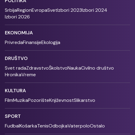
POLITIKA
Srbija
Region
Evropa
Svet
Izbori 2023
Izbori 2024
Izbori 2026
EKONOMIJA
Privreda
Finansije
Ekologija
DRUŠTVO
Svet rada
Zdravstvo
Školstvo
Nauka
Civilno društvo
Hronika
Vreme
KULTURA
Film
Muzika
Pozorište
Književnost
Slikarstvo
SPORT
Fudbal
Košarka
Tenis
Odbojka
Vaterpolo
Ostalo