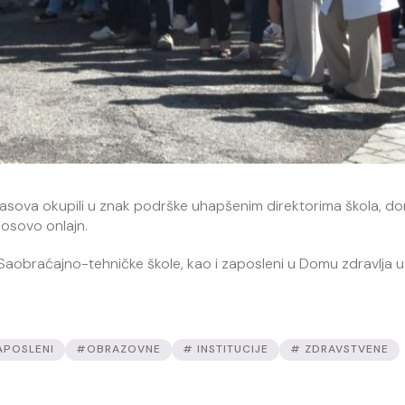
 časova okupili u znak podrške uhapšenim direktorima škola, 
Kosovo onlajn.
ci Saobraćajno-tehničke škole, kao i zaposleni u Domu zdravlja u
APOSLENI
#OBRAZOVNE
# INSTITUCIJE
# ZDRAVSTVENE