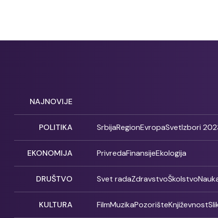
NAJNOVIJE
POLITIKA
Srbija
Region
Evropa
Svet
Izbori 202
EKONOMIJA
Privreda
Finansije
Ekologija
DRUŠTVO
Svet rada
Zdravstvo
Školstvo
Nauk
KULTURA
Film
Muzika
Pozorište
Književnost
Sl