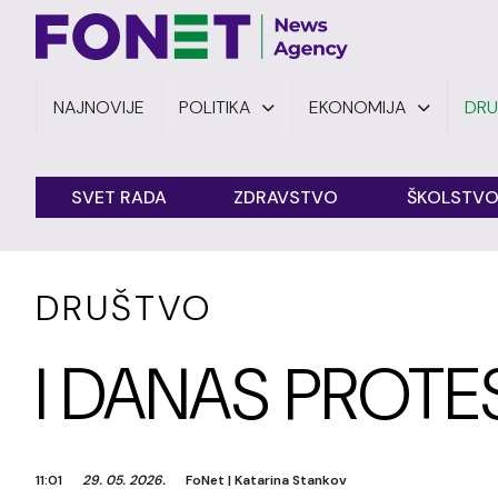
NAJNOVIJE
POLITIKA
EKONOMIJA
DR
SVET RADA
ZDRAVSTVO
ŠKOLSTV
DRUŠTVO
I DANAS PROTE
11:01
29. 05. 2026.
FoNet
|
Katarina Stankov