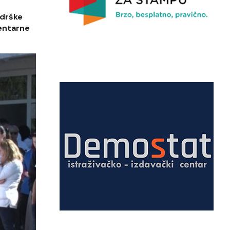
odrške
mentarne