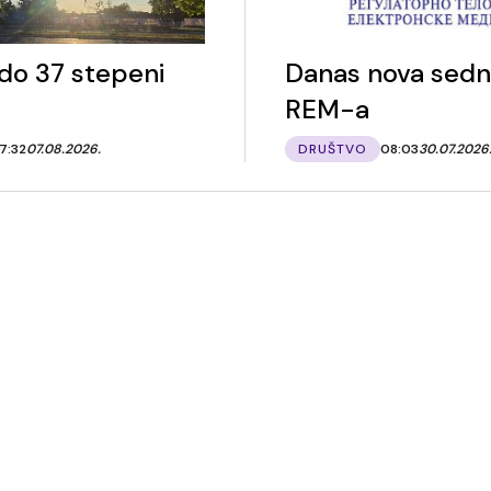
do 37 stepeni
Danas nova sedn
REM-a
7:32
07.08.2026.
DRUŠTVO
08:03
30.07.2026