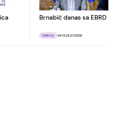
ica
Brnabić danas sa EBRD
.
SRBIJA
08:15
23.07.2026.