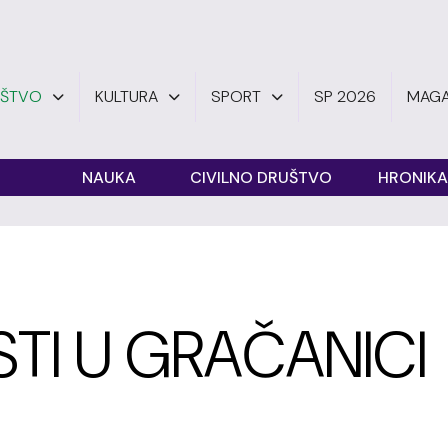
UŠTVO
KULTURA
SPORT
SP 2026
MAGA
O
NAUKA
CIVILNO DRUŠTVO
HRONIKA
STI U GRAČANICI