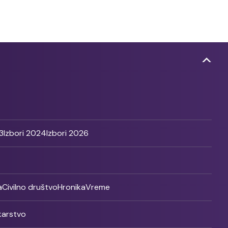
3
Izbori 2024
Izbori 2026
a
Civilno društvo
Hronika
Vreme
ikarstvo