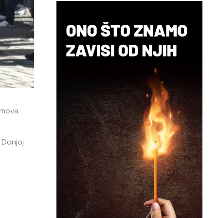
domova
 Donjoj