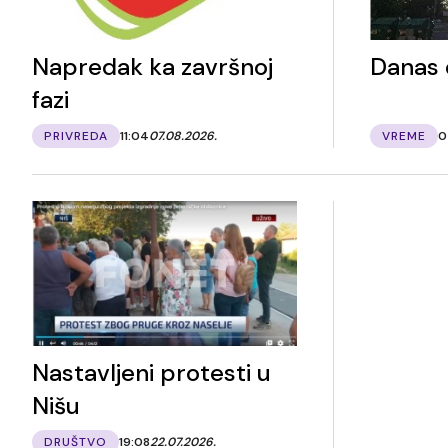
Napredak ka završnoj
Danas 
fazi
PRIVREDA
11:04
07.08.2026.
VREME
0
Nastavljeni protesti u
Nišu
DRUŠTVO
19:08
22.07.2026.