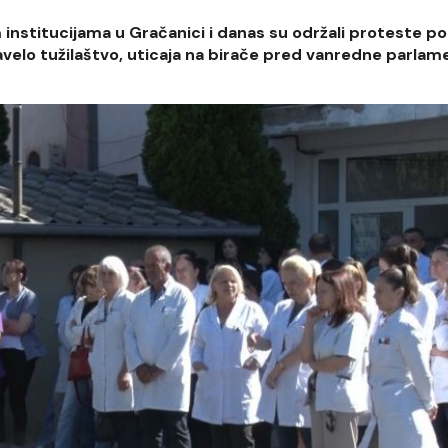
institucijama u Gračanici i danas su održali proteste p
navelo tužilaštvo, uticaja na birače pred vanredne parla