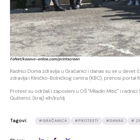
FoNet/kosovo-online.com/printscreen
Radnici Doma zdravlja u Gračanici i danas su se u devet
zdravlja i Kliničko-Bolničkog centra (KBC), prenosi portal 
Protest su održali i zaposleni u OŠ "Miladin Mitić" i radni
Gušterici. (kraj) elh/ks/dj
Tagovi:
#GRAČANICA
#PROTESTI
#DANAS
# Z