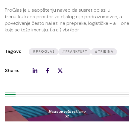
ProGlas je u saopštenju naveo da susret dolazi u
trenutku kada prostor za dijalog nije podrazumevan, a
povezivanje često nailazi na prepreke, logističke - ali i one
koje se teže imenuju. (kraj) vbr/bdr
Tagovi:
#PROGLAS
#FRANKFURT
#TRIBINA
Share: