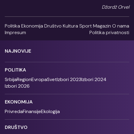
Džordž Orvel
Politika
Ekonomija
Društvo
Kultura
Sport
Magazin
O nama
Impresum
Politika privatnosti
NAJNOVIJE
POLITIKA
Srbija
Region
Evropa
Svet
Izbori 2023
Izbori 2024
Izbori 2026
EKONOMIJA
Privreda
Finansije
Ekologija
DRUŠTVO