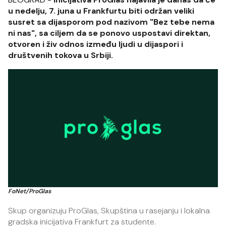
u nedelju, 7. juna u Frankfurtu biti održan veliki
susret sa dijasporom pod nazivom "Bez tebe nema
ni nas", sa ciljem da se ponovo uspostavi direktan,
otvoren i živ odnos između ljudi u dijaspori i
društvenih tokova u Srbiji.
FoNet/ProGlas
Skup organizuju ProGlas, Skupština u rasejanju i lokalna
gradska inicijativa Frankfurt za studente.