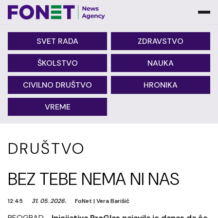
SVET RADA
ZDRAVSTVO
ŠKOLSTVO
NAUKA
CIVILNO DRUŠTVO
HRONIKA
VREME
DRUŠTVO
BEZ TEBE NEMA NI NAS
12:45
31. 05. 2026.
FoNet
|
Vera Barišić
BEOGRAD -
Inicijativa ProGlas najavila je danas da će