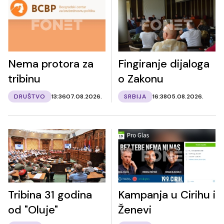
Nema protora za
Fingiranje dijaloga
tribinu
o Zakonu
DRUŠTVO
13:36
07.08.2026.
SRBIJA
16:38
05.08.2026.
Tribina 31 godina
Kampanja u Cirihu i
od "Oluje"
Ženevi