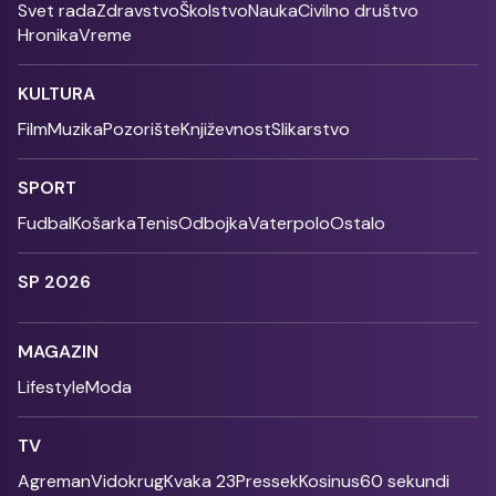
Svet rada
Zdravstvo
Školstvo
Nauka
Civilno društvo
Hronika
Vreme
KULTURA
Film
Muzika
Pozorište
Književnost
Slikarstvo
SPORT
Fudbal
Košarka
Tenis
Odbojka
Vaterpolo
Ostalo
SP 2026
MAGAZIN
Lifestyle
Moda
TV
Agreman
Vidokrug
Kvaka 23
Pressek
Kosinus
60 sekundi