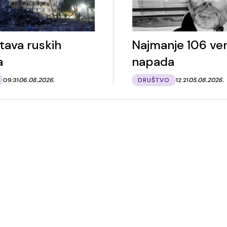
tava ruskih
Najmanje 106 ver
a
napada
09:31
06.08.2026.
DRUŠTVO
12:21
05.08.2026.