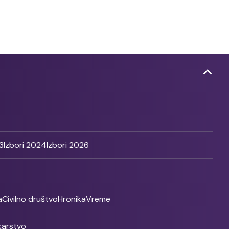
3
Izbori 2024
Izbori 2026
a
Civilno društvo
Hronika
Vreme
ikarstvo