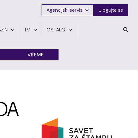
Agencijski servisi
Ulogujte se
ZIN
TV
OSTALO
VREME
DA