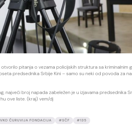
 otvorilo pitanja o vezama policijskih struktura sa kriminalnim
e poseta predsednika Srbije Kini – samo su neki od povoda za n
g, najveći broj napada zabeležen je u izjavama predsednika Sr
hu ove liste. (kraj) vem/dj
VKO ĆURUVIJA FONDACIJA
#SĆF
#135