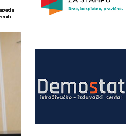
napada
venih