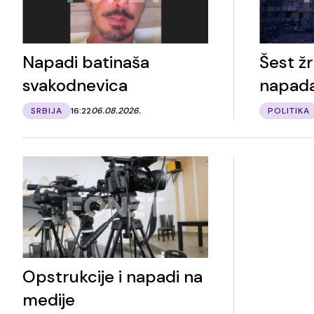
Napadi batinaša
Šest žr
svakodnevica
napad
SRBIJA
16:22
06.08.2026.
POLITIKA
Opstrukcije i napadi na
medije