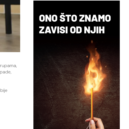
 grupama,
apade,
bije