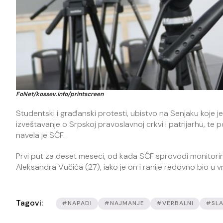
FoNet/kossev.info/printscreen
Studentski i građanski protesti, ubistvo na Senjaku koje je
izveštavanje o Srpskoj pravoslavnoj crkvi i patrijarhu, t
navela je SĆF.
Prvi put za deset meseci, od kada SĆF sprovodi monitorin
Aleksandra Vučića (27), iako je on i ranije redovno bio u vr
Tagovi:
#NAPADI
#NAJMANJE
#VERBALNI
#SLA