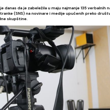
 je danas da je zabeležila u maju najmanje 135 verbalnih 
stranke (SNS) na novinare i medije upućenih preko društ
dne skupštine.