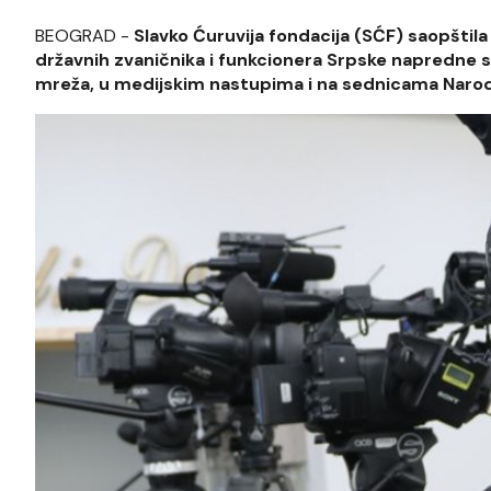
BEOGRAD -
Slavko Ćuruvija fondacija (SĆF) saopštila
državnih zvaničnika i funkcionera Srpske napredne 
mreža, u medijskim nastupima i na sednicama Naro