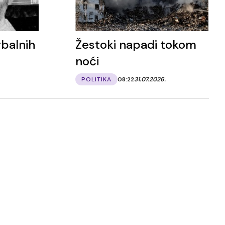
balnih
Žestoki napadi tokom
noći
POLITIKA
08:22
31.07.2026.