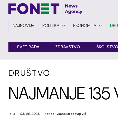
NAJNOVIJE
POLITIKA
EKONOMIJA
DR
SVET RADA
ZDRAVSTVO
ŠKOLSTV
DRUŠTVO
NAJMANJE 135 
15:13
05. 06. 2026.
FoNet
|
Vesna Milosavljević