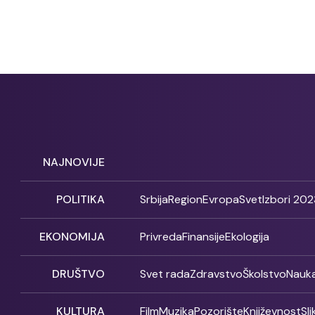
NAJNOVIJE
POLITIKA
Srbija
Region
Evropa
Svet
Izbori 202
EKONOMIJA
Privreda
Finansije
Ekologija
DRUŠTVO
Svet rada
Zdravstvo
Školstvo
Nauk
KULTURA
Film
Muzika
Pozorište
Književnost
Sl