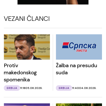
VEZANI ČLANCI
Protiv
Žalba na presudu
makedonskog
suda
spomenika
SRBIJA
11:18
05.08.2026.
SRBIJA
11:40
04.08.2026.