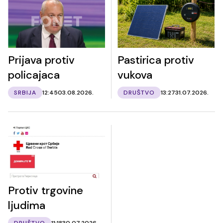
Prijava protiv
Pastirica protiv
policajaca
vukova
SRBIJA
12:45
03.08.2026.
DRUŠTVO
13:27
31.07.2026.
Protiv trgovine
ljudima