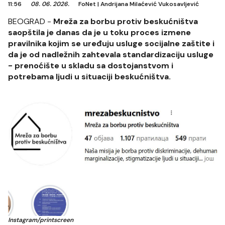
11:56
08. 06. 2026.
FoNet
|
Andrijana Milaćević Vukosavljević
BEOGRAD -
Mreža za borbu protiv beskućništva
saopštila je danas da je u toku proces izmene
pravilnika kojim se uređuju usluge socijalne zaštite i
da je od nadležnih zahtevala standardizaciju usluge
- prenoćište u skladu sa dostojanstvom i
potrebama ljudi u situaciji beskućništva.
Instagram/printscreen