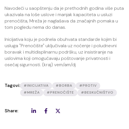
Navodeći u saopštenju da je prethodnih godina više puta
ukazivala na loše uslove i manjak kapaciteta u usluzi
prenoćišta, Mreža je naglašava da značajnih pomaka u
tom pogledu nema do danas.
Inicijativa koju je podnela obuhvata standarde kojim bi
usluga "Prenoćište" uključivala uz noćenje i poludnevni
boravak i multidisplinarnu podršku, uz insistiranje na
uslovima koji omogućavaju poštovanje privatnosti i
osećaj sigurnosti. (kraj) vem/am/dj
Tagovi:
#INICIJATIVA
#BORBA
#PROTIV
#MREŽA
#PRENOĆIŠTE
#BESKUĆNIŠTVO
Share: