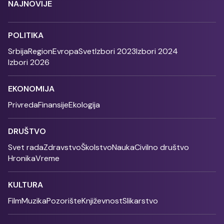
NAJNOVIJE
POLITIKA
Srbija
Region
Evropa
Svet
Izbori 2023
Izbori 2024
Izbori 2026
EKONOMIJA
Privreda
Finansije
Ekologija
DRUŠTVO
Svet rada
Zdravstvo
Školstvo
Nauka
Civilno društvo
Hronika
Vreme
KULTURA
Film
Muzika
Pozorište
Književnost
Slikarstvo