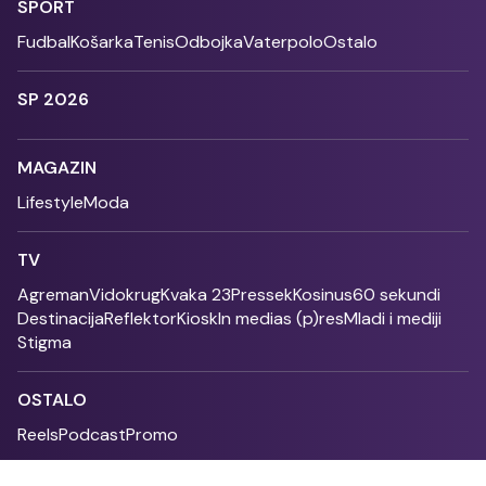
SPORT
Fudbal
Košarka
Tenis
Odbojka
Vaterpolo
Ostalo
SP 2026
MAGAZIN
Lifestyle
Moda
TV
Agreman
Vidokrug
Kvaka 23
Pressek
Kosinus
60 sekundi
Destinacija
Reflektor
Kiosk
In medias (p)res
Mladi i mediji
Stigma
OSTALO
Reels
Podcast
Promo