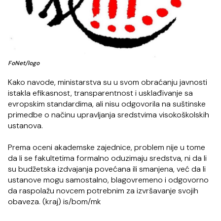
FoNet/logo
Kako navode, ministarstva su u svom obraćanju javnosti
istakla efikasnost, transparentnost i usklađivanje sa
evropskim standardima, ali nisu odgovorila na suštinske
primedbe o načinu upravljanja sredstvima visokoškolskih
ustanova.
Prema oceni akademske zajednice, problem nije u tome
da li se fakultetima formalno oduzimaju sredstva, ni da li
su budžetska izdvajanja povećana ili smanjena, već da li
ustanove mogu samostalno, blagovremeno i odgovorno
da raspolažu novcem potrebnim za izvršavanje svojih
obaveza. (kraj) is/bom/mk