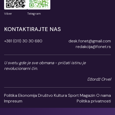
Viber
Telegram
KONTAKTIRAJTE NAS
+381 (011) 30 30 680
desk.fonet@gmail.com
redakcija@fonet.rs
U svetu gde je sve obmana - pričati istinu je
revolucionarni čin.
Džordž Orvel
Politika
Ekonomija
Društvo
Kultura
Sport
Magazin
O nama
Impresum
Politika privatnosti