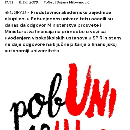
17:52
11. 06. 2026.
FoNet
|
Bojana Milovanović
BEOGRAD -
Predstavnici akademske zajednice
okupljeni u Pobunjenom univerzitetu ocenili su
danas da odgovor Ministarstva prosvete i
Ministarstva finansija na primedbe u vezi sa
uvođenjem visokoškolskih ustanova u SPIRI sistem
ne daje odgovore na ključna pitanja o finansijskoj
autonomiji univerziteta.