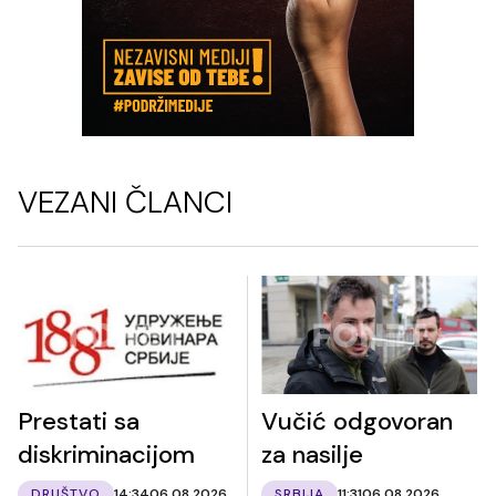
VEZANI ČLANCI
Prestati sa
Vučić odgovoran
diskriminacijom
za nasilje
DRUŠTVO
14:34
06.08.2026.
SRBIJA
11:31
06.08.2026.