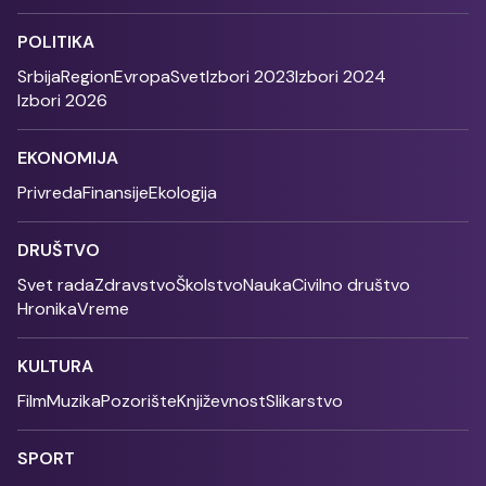
POLITIKA
Srbija
Region
Evropa
Svet
Izbori 2023
Izbori 2024
Izbori 2026
EKONOMIJA
Privreda
Finansije
Ekologija
DRUŠTVO
Svet rada
Zdravstvo
Školstvo
Nauka
Civilno društvo
Hronika
Vreme
KULTURA
Film
Muzika
Pozorište
Književnost
Slikarstvo
SPORT