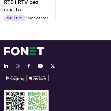
RTS i RTV bez
saveta
DRUŠTVO
11:19
05.08.2026.