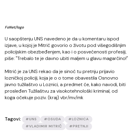
FoNet/logo
U saopštenju UNS navedeno je da u komentaru ispod
izjave, u kojoj je Mitrić govorio o životu pod višegodišnjim
policijskim obezbeđenjem, kao i o posvećenosti profesiji,
piše: "Trebalo te je davno ubiti maljem u glavu magarčino!"
Mitrić je za UNS rekao da je sinoć tu pretnju prijavio
lozničkoj policiji, koja je o o tome obavestila Osnovno
javno tužilaštvo u Loznici, a predmet će, kako navodi, biti
prosleđen Tužilaštvu za visokotehnološki kriminal, od
koga očekuje poziv. (kraj) vbr/mv/mk
Tagovi:
#UNS
#OSUDA
#LOZNICA
#VLADIMIR MITRIĆ
#PRETNJI