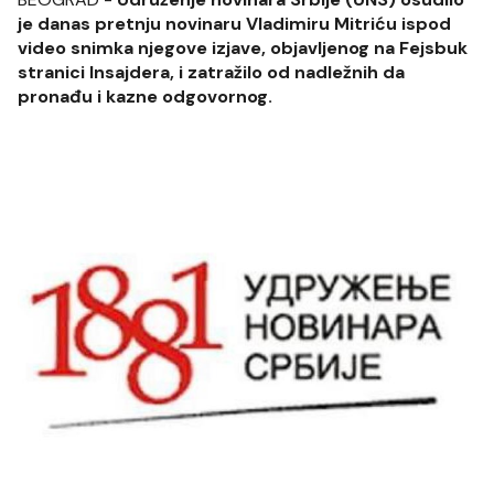
je danas pretnju novinaru Vladimiru Mitriću ispod
video snimka njegove izjave, objavljenog na Fejsbuk
stranici Insajdera, i zatražilo od nadležnih da
pronađu i kazne odgovornog.