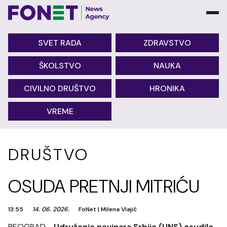
SVET RADA
ZDRAVSTVO
ŠKOLSTVO
NAUKA
CIVILNO DRUŠTVO
HRONIKA
VREME
DRUŠTVO
OSUDA PRETNJI MITRIĆU
13:55
14. 06. 2026.
FoNet
|
Milena Vlajić
BEOGRAD -
Udruženje novinara Srbije (UNS) osudilo