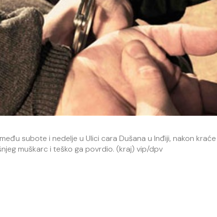
zmeđu subote i nedelje u Ulici cara Dušana u Inđiji, nakon kraće
jeg muškarc i teško ga povrdio. (kraj) vip/dpv