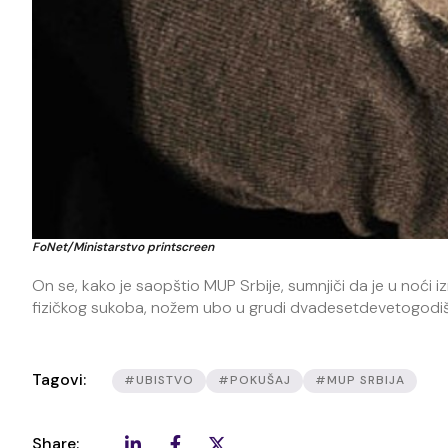
FoNet/Ministarstvo printscreen
On se, kako je saopštio MUP Srbije, sumnjiči da je u noći i
fizičkog sukoba, nožem ubo u grudi dvadesetdevetogodišn
Tagovi:
#UBISTVO
#POKUŠAJ
#MUP SRBIJA
Share: