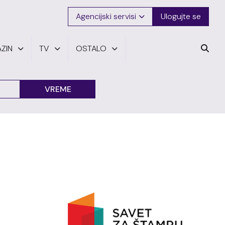
Agencijski servisi
Ulogujte se
ZIN
TV
OSTALO
VREME