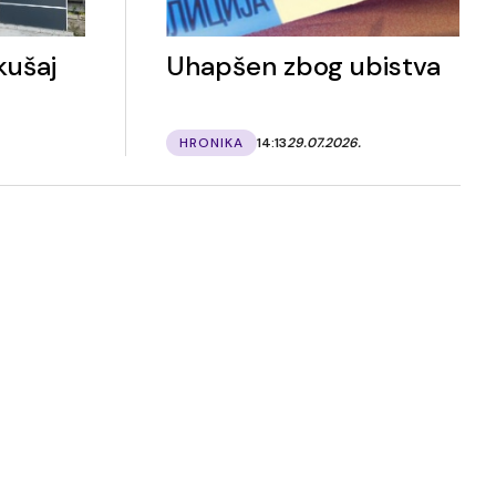
kušaj
Uhapšen zbog ubistva
HRONIKA
14:13
29.07.2026.