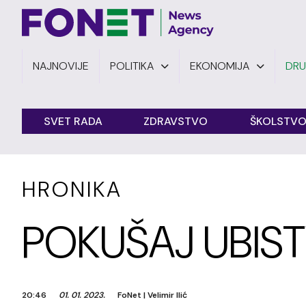
NAJNOVIJE
POLITIKA
EKONOMIJA
DR
SVET RADA
ZDRAVSTVO
ŠKOLSTV
HRONIKA
POKUŠAJ UBIS
20:46
01. 01. 2023.
FoNet
|
Velimir Ilić