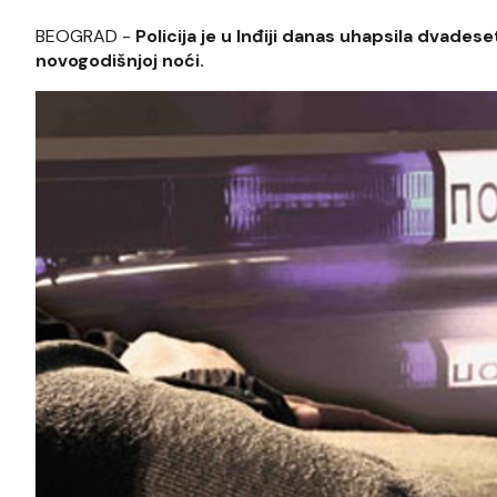
BEOGRAD -
Policija je u Inđiji danas uhapsila dvade
novogodišnjoj noći.