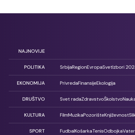
NAJNOVIJE
POLITIKA
Srbija
Region
Evropa
Svet
Izbori 202
EKONOMIJA
Privreda
Finansije
Ekologija
DRUŠTVO
Svet rada
Zdravstvo
Školstvo
Nauk
KULTURA
Film
Muzika
Pozorište
Književnost
Sl
SPORT
Fudbal
Košarka
Tenis
Odbojka
Vate