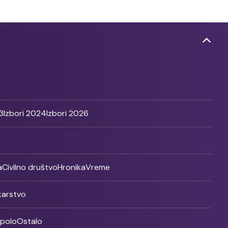
3
Izbori 2024
Izbori 2026
a
Civilno društvo
Hronika
Vreme
ikarstvo
rpolo
Ostalo