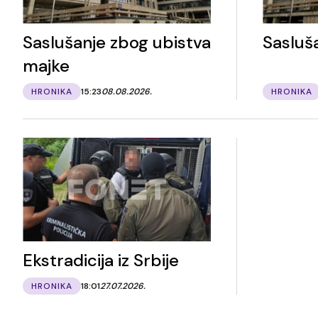
Saslušanje zbog ubistva
Sasluš
majke
HRONIKA
15:23
08.08.2026.
HRONIKA
Ekstradicija iz Srbije
HRONIKA
18:01
27.07.2026.