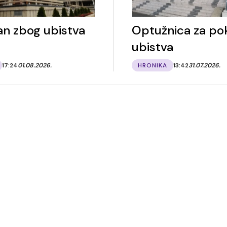
an zbog ubistva
Optužnica za po
ubistva
17:24
01.08.2026.
HRONIKA
13:42
31.07.2026.