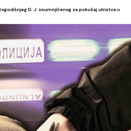
setogodišnjeg D. J. osumnjičenog za pokušaj ubistva u