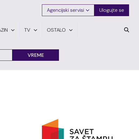
Agencijski servisi
Ulogujte se
ZIN
TV
OSTALO
VREME