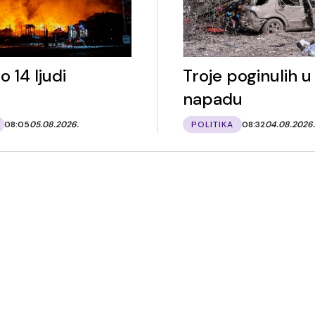
o 14 ljudi
Troje poginulih u
napadu
08:05
05.08.2026.
POLITIKA
08:32
04.08.2026.