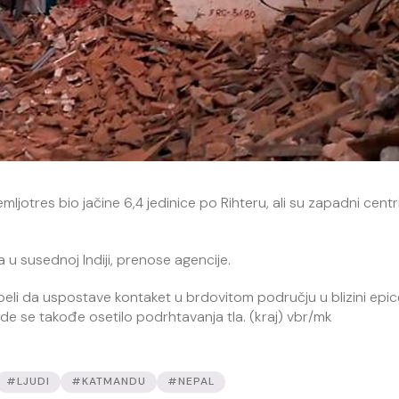
ljotres bio jačine 6,4 jedinice po Rihteru, ali su zapadni centri 
a u susednoj Indiji, prenose agencije.
speli da uspostave kontaket u brdovitom području u blizini epic
 se takođe osetilo podrhtavanja tla. (kraj) vbr/mk
#LJUDI
#KATMANDU
#NEPAL