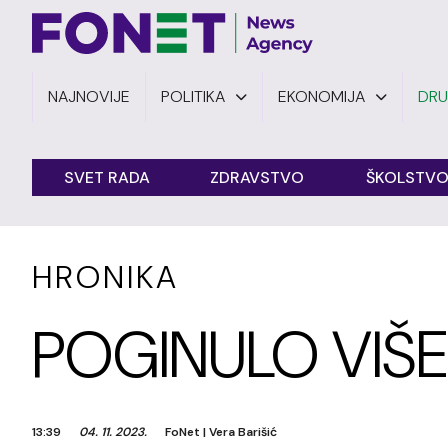
NAJNOVIJE
POLITIKA
EKONOMIJA
DR
SVET RADA
ZDRAVSTVO
ŠKOLSTV
HRONIKA
POGINULO VIŠE
13:39
04. 11. 2023.
FoNet
|
Vera Barišić