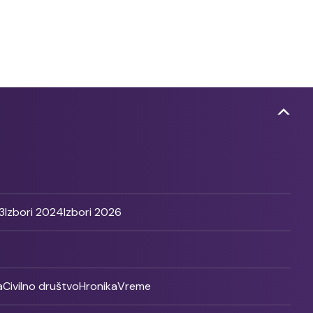
3
Izbori 2024
Izbori 2026
a
Civilno društvo
Hronika
Vreme