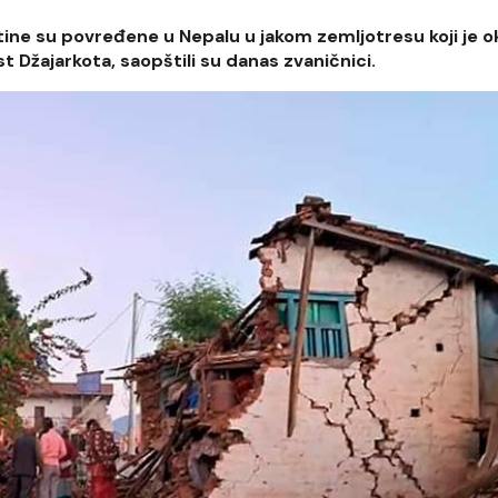
tine su povređene u Nepalu u jakom zemljotresu koji je o
Džajarkota, saopštili su danas zvaničnici.