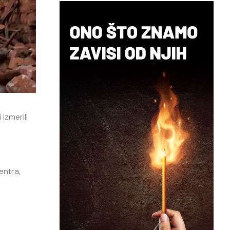
izmerili
entra,