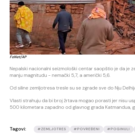
FoNet/AP
Nepalski nacionalni seizmološki centar saopštio je da je zem
manju magnitudu - nemački 5,7, a američki 5,6.
Od siline zemljotresa tresle su se zgrade sve do Nju Delhij
Vlasti strahuju da bi broj žrtava mogao porasti jer nisu u
500 kilometara zapadno od glavnog grada Katmandua, gde
Tagovi:
#ZEMLJOTRES
#POVREĐENI
#POGINULI