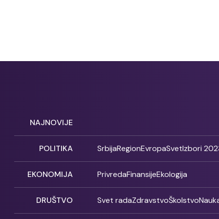
NAJNOVIJE
POLITIKA
Srbija
Region
Evropa
Svet
Izbori 202
EKONOMIJA
Privreda
Finansije
Ekologija
DRUŠTVO
Svet rada
Zdravstvo
Školstvo
Nauk