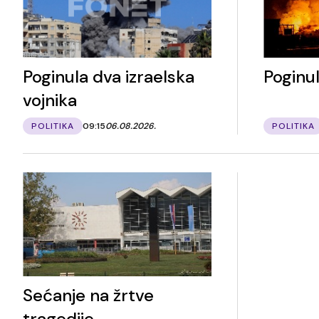
Poginula dva izraelska
Poginul
vojnika
POLITIKA
09:15
06.08.2026.
POLITIKA
Sećanje na žrtve
tragedije