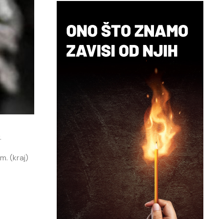
.
. (kraj)