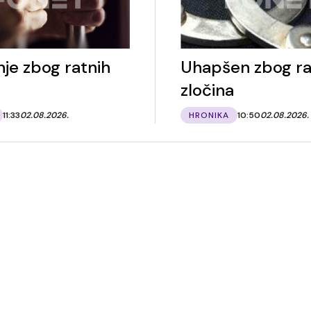
je zbog ratnih
Uhapšen zbog r
zločina
11:33
02.08.2026.
HRONIKA
10:50
02.08.2026.