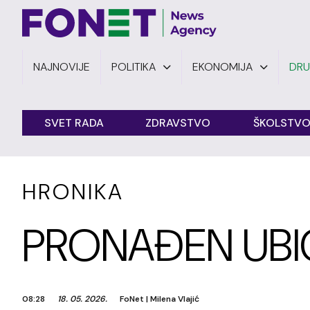
NAJNOVIJE
POLITIKA
EKONOMIJA
DR
SVET RADA
ZDRAVSTVO
ŠKOLSTV
HRONIKA
PRONAĐEN UBI
08:28
18. 05. 2026.
FoNet
|
Milena Vlajić