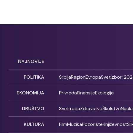
NAJNOVIJE
POLITIKA
Srbija
Region
Evropa
Svet
Izbori 202
EKONOMIJA
Privreda
Finansije
Ekologija
DRUŠTVO
Svet rada
Zdravstvo
Školstvo
Nauk
KULTURA
Film
Muzika
Pozorište
Književnost
Sl