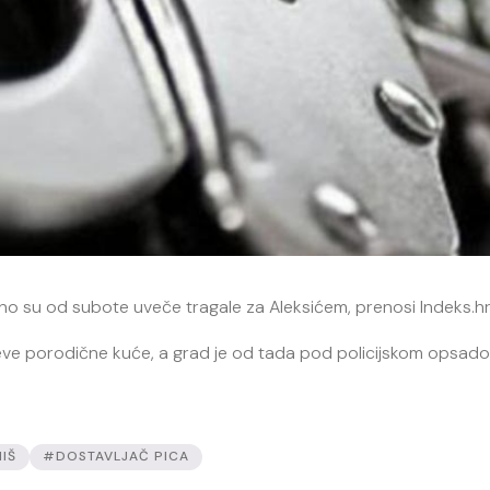
no su od subote uveče tragale za Aleksićem, prenosi Indeks.hr
eve porodične kuće, a grad je od tada pod policijskom opsadom
IŠ
#DOSTAVLJAČ PICA