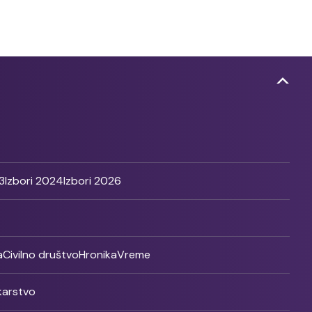
3
Izbori 2024
Izbori 2026
a
Civilno društvo
Hronika
Vreme
ikarstvo