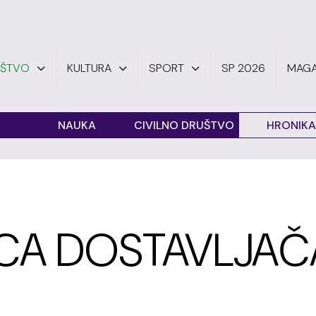
UŠTVO
KULTURA
SPORT
SP 2026
MAGA
O
NAUKA
CIVILNO DRUŠTVO
HRONIKA
CA DOSTAVLJAČ