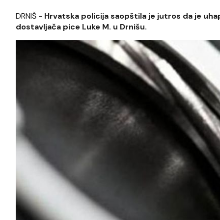
DRNIŠ -
Hrvatska policija saopštila je jutros da je u
dostavljača pice Luke M. u Drnišu.