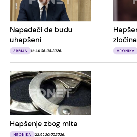
Napadači da budu
Hapšen
uhapšeni
zločina
SRBIJA
12:49
06.08.2026.
HRONIKA
Hapšenje zbog mita
HRONIKA
22:52
30.07.2026.