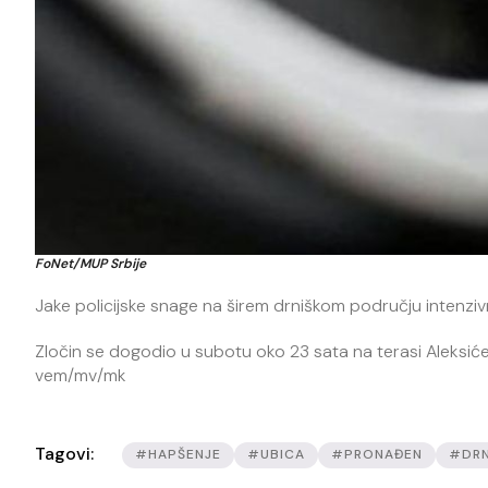
FoNet/MUP Srbije
Jake policijske snage na širem drniškom području intenziv
Zločin se dogodio u subotu oko 23 sata na terasi Aleksić
vem/mv/mk
Tagovi:
#HAPŠENJE
#UBICA
#PRONAĐEN
#DRN