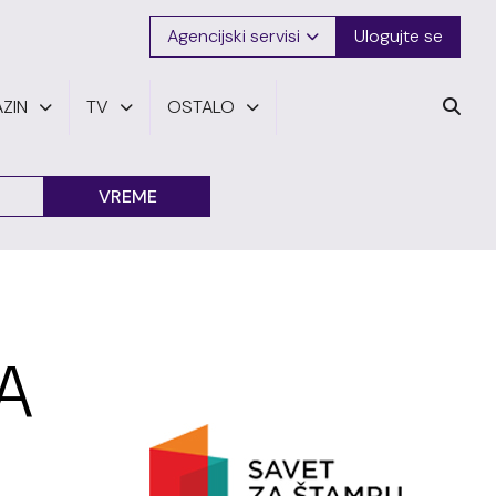
Agencijski servisi
Ulogujte se
ZIN
TV
OSTALO
VREME
A