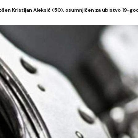
hapšen Kristijan Aleksić (50), osumnjičen za ubistvo 19-go