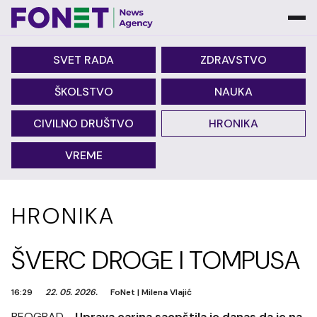
SVET RADA
ZDRAVSTVO
ŠKOLSTVO
NAUKA
CIVILNO DRUŠTVO
HRONIKA
VREME
HRONIKA
ŠVERC DROGE I TOMPUSA
16:29
22. 05. 2026.
FoNet
|
Milena Vlajić
BEOGRAD -
Uprava carina saopštila je danas da je na