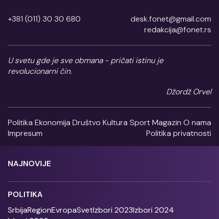
+381 (011) 30 30 680
desk.fonet@gmail.com
redakcija@fonet.rs
U svetu gde je sve obmana - pričati istinu je
revolucionarni čin.
Džordž Orvel
Politika
Ekonomija
Društvo
Kultura
Sport
Magazin
O nama
Impresum
Politika privatnosti
NAJNOVIJE
POLITIKA
Srbija
Region
Evropa
Svet
Izbori 2023
Izbori 2024