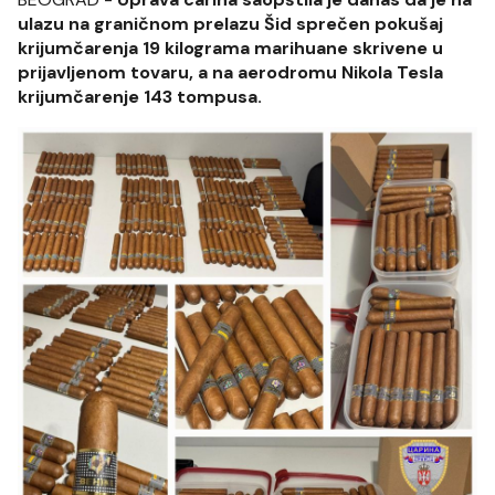
ulazu na graničnom prelazu Šid sprečen pokušaj
krijumčarenja 19 kilograma marihuane skrivene u
prijavljenom tovaru, a na aerodromu Nikola Tesla
krijumčarenje 143 tompusa.