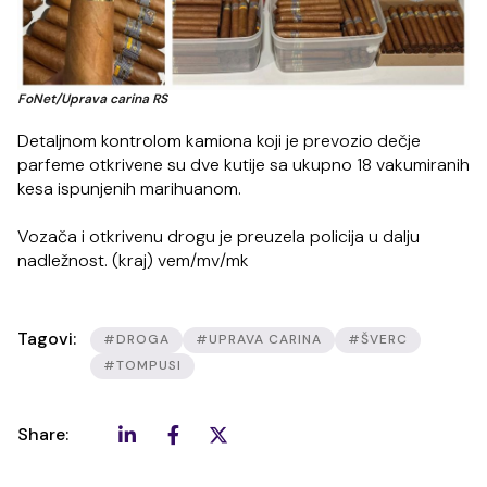
FoNet/Uprava carina RS
Detaljnom kontrolom kamiona koji je prevozio dečje
parfeme otkrivene su dve kutije sa ukupno 18 vakumiranih
kesa ispunjenih marihuanom.
Vozača i otkrivenu drogu je preuzela policija u dalju
nadležnost. (kraj) vem/mv/mk
Tagovi:
#DROGA
#UPRAVA CARINA
#ŠVERC
#TOMPUSI
Share: