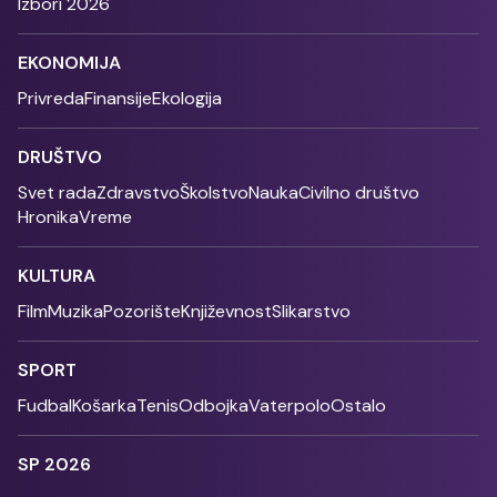
Izbori 2026
EKONOMIJA
Privreda
Finansije
Ekologija
DRUŠTVO
Svet rada
Zdravstvo
Školstvo
Nauka
Civilno društvo
Hronika
Vreme
KULTURA
Film
Muzika
Pozorište
Književnost
Slikarstvo
SPORT
Fudbal
Košarka
Tenis
Odbojka
Vaterpolo
Ostalo
SP 2026