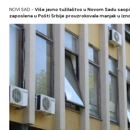
NOVI SAD -
Više javno tužilaštvo u Novom Sadu saopšt
zaposlena u Pošti Srbije prouzrokovala manjak u izno