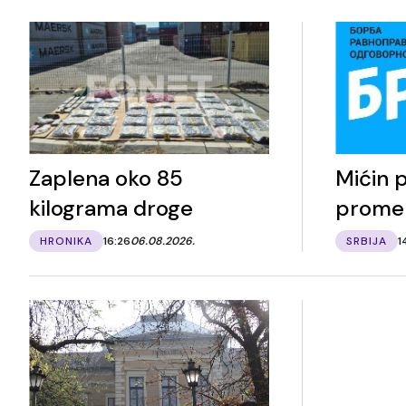
Zaplena oko 85
Mićin 
kilograma droge
prome
HRONIKA
16:26
06.08.2026.
SRBIJA
1