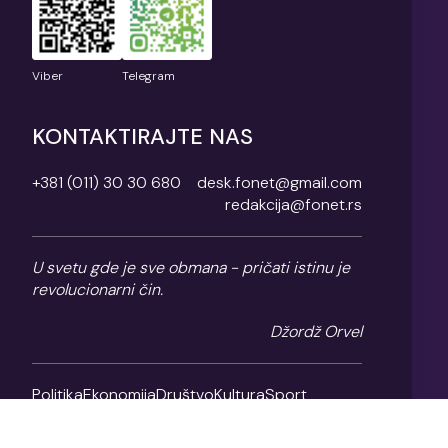
Viber
Telegram
KONTAKTIRAJTE NAS
+381 (011) 30 30 680
desk.fonet@gmail.com
redakcija@fonet.rs
U svetu gde je sve obmana - pričati istinu je
revolucionarni čin.
Džordž Orvel
Politika
Ekonomija
Društvo
Kultura
Sport
Magazin
O nama
Impresum
Politika privatnosti