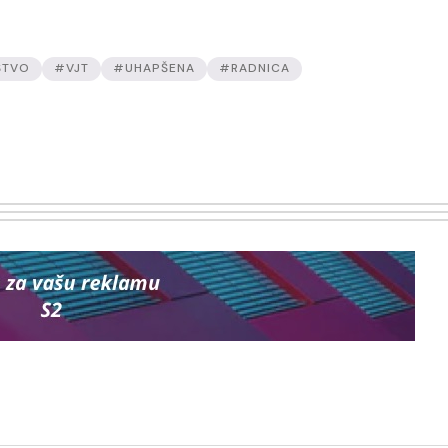
ŠTVO
#VJT
#UHAPŠENA
#RADNICA