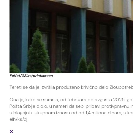
FoNet/021.rs/printscreen
Tereti se da je izvršila produženo krivično delo Zloupotre
Ona je, kako se sumnja, od februara do avgusta 2025. go
Pošta Srbije d.o.o, u nameri da sebi pribavi protivpravnu
u blagajni u ukupnom iznosu od od 1,4 miliona dinara, u ko
elh/ks/dj