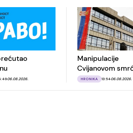
prećutao
Manipulacije
nu
Cvijanovom smr
4:49
06.08.2026.
HRONIKA
13:54
06.08.2026.