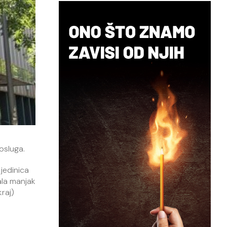
osluga.
jedinica
ala manjak
raj)