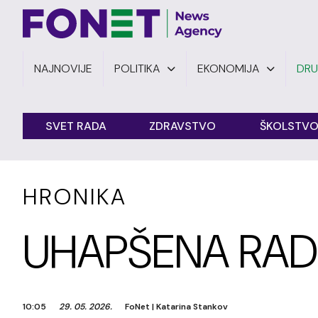
NAJNOVIJE
POLITIKA
EKONOMIJA
DR
SVET RADA
ZDRAVSTVO
ŠKOLSTV
HRONIKA
UHAPŠENA RAD
10:05
29. 05. 2026.
FoNet
|
Katarina Stankov