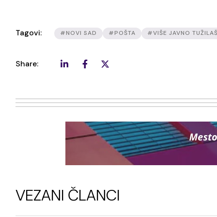
Tagovi:
#NOVI SAD
#POŠTA
#VIŠE JAVNO TUŽILA
Share:
VEZANI ČLANCI