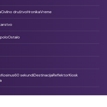
a
Civilno društvo
Hronika
Vreme
ikarstvo
rpolo
Ostalo
k
Kosinus
60 sekundi
Destinacija
Reflektor
Kiosk
a