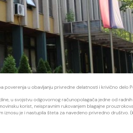
ba poverenja u obavljanju privredne delatnosti i krivično delo P
dine, u svojstvu odgovornog računopolagača jedne od radnih 
 imovinsku korist, neispravnim rukovanjem blagajne prouzrokov
m iznosu je i nastupila šteta za navedeno privredno društvo. (k