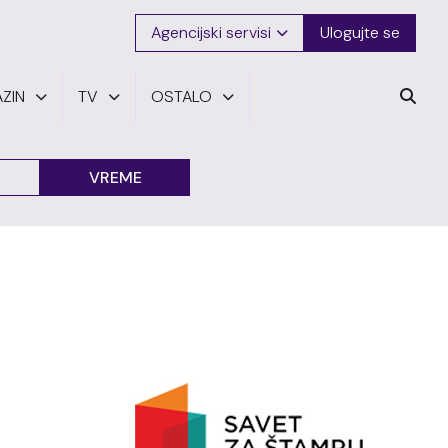
Agencijski servisi
Ulogujte se
ZIN
TV
OSTALO
VREME