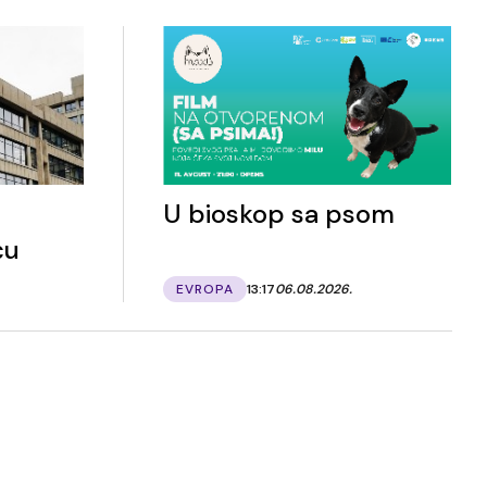
U bioskop sa psom
ću
EVROPA
13:17
06.08.2026.