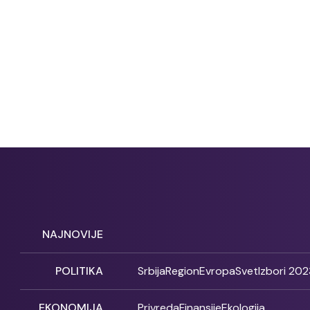
NAJNOVIJE
POLITIKA
Srbija
Region
Evropa
Svet
Izbori 202
EKONOMIJA
Privreda
Finansije
Ekologija