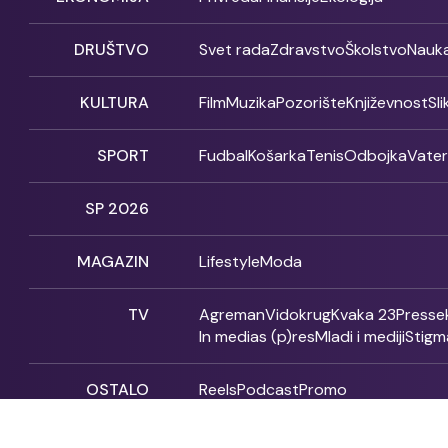
DRUŠTVO
Svet rada
Zdravstvo
Školstvo
Nauk
KULTURA
Film
Muzika
Pozorište
Književnost
Sl
SPORT
Fudbal
Košarka
Tenis
Odbojka
Vate
SP 2026
MAGAZIN
Lifestyle
Moda
TV
Agreman
Vidokrug
Kvaka 23
Presse
In medias (p)res
Mladi i mediji
Stigm
OSTALO
Reels
Podcast
Promo