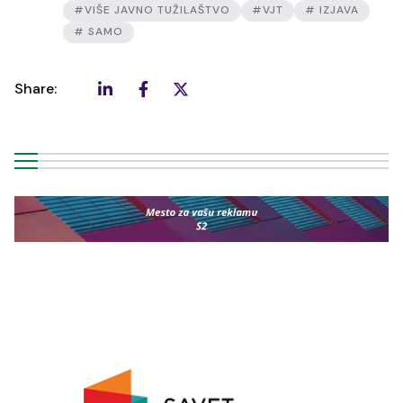
#VIŠE JAVNO TUŽILAŠTVO
#VJT
# IZJAVA
# SAMO
Share: