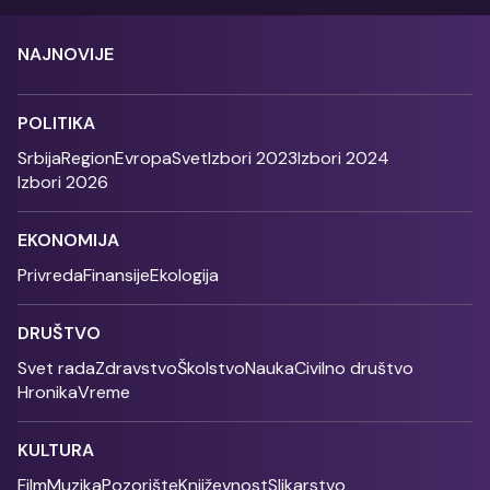
NAJNOVIJE
POLITIKA
Srbija
Region
Evropa
Svet
Izbori 2023
Izbori 2024
Izbori 2026
EKONOMIJA
Privreda
Finansije
Ekologija
DRUŠTVO
Svet rada
Zdravstvo
Školstvo
Nauka
Civilno društvo
Hronika
Vreme
KULTURA
Film
Muzika
Pozorište
Književnost
Slikarstvo