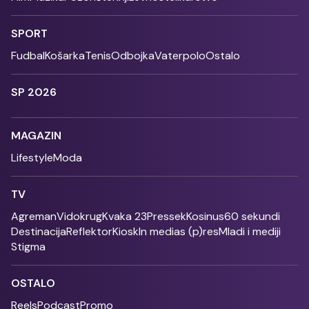
SPORT
Fudbal
Košarka
Tenis
Odbojka
Vaterpolo
Ostalo
SP 2026
MAGAZIN
Lifestyle
Moda
TV
Agreman
Vidokrug
Kvaka 23
Pressek
Kosinus
60 sekundi
Destinacija
Reflektor
Kiosk
In medias (p)res
Mladi i mediji
Stigma
OSTALO
Reels
Podcast
Promo