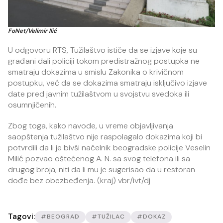
FoNet/Velimir Ilić
U odgovoru RTS, Tužilaštvo ističe da se izjave koje su
građani dali policiji tokom predistražnog postupka ne
smatraju dokazima u smislu Zakonika o krivičnom
postupku, već da se dokazima smatraju isključivo izjave
date pred javnim tužilaštvom u svojstvu svedoka ili
osumnjičenih.
Zbog toga, kako navode, u vreme objavljivanja
saopštenja tužilaštvo nije raspolagalo dokazima koji bi
potvrdili da li je bivši načelnik beogradske policije Veselin
Milić pozvao oštećenog A. N. sa svog telefona ili sa
drugog broja, niti da li mu je sugerisao da u restoran
dođe bez obezbeđenja. (kraj) vbr/ivt/dj
Tagovi:
#BEOGRAD
#TUŽILAC
#DOKAZ