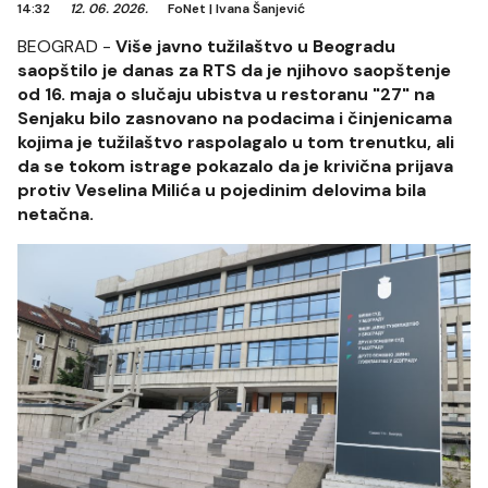
14:32
12. 06. 2026.
FoNet
|
Ivana Šanjević
BEOGRAD -
Više javno tužilaštvo u Beogradu
saopštilo je danas za RTS da je njihovo saopštenje
od 16. maja o slučaju ubistva u restoranu "27" na
Senjaku bilo zasnovano na podacima i činjenicama
kojima je tužilaštvo raspolagalo u tom trenutku, ali
da se tokom istrage pokazalo da je krivična prijava
protiv Veselina Milića u pojedinim delovima bila
netačna.