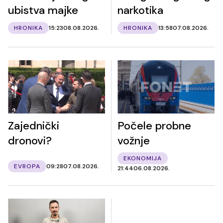
ubistva majke
narkotika
HRONIKA
15:23
08.08.2026.
HRONIKA
13:58
07.08.2026.
Zajednički
Počele probne
dronovi?
vožnje
EKONOMIJA
EVROPA
09:28
07.08.2026.
21:44
06.08.2026.