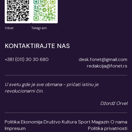
Viber
Telegram
KONTAKTIRAJTE NAS
+381 (011) 30 30 680
desk.fonet@gmail.com
redakcija@fonet.rs
U svetu gde je sve obmana - pričati istinu je
revolucionarni čin.
Džordž Orvel
Politika
Ekonomija
Društvo
Kultura
Sport
Magazin
O nama
Impresum
Politika privatnosti