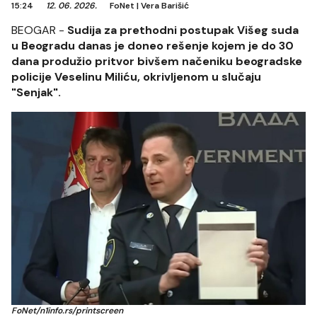
15:24
12. 06. 2026.
FoNet
|
Vera Barišić
BEOGAR -
Sudija za prethodni postupak Višeg suda
u Beogradu danas je doneo rešenje kojem je do 30
dana produžio pritvor bivšem načeniku beogradske
policije Veselinu Miliću, okrivljenom u slučaju
"Senjak".
FoNet/n1info.rs/printscreen