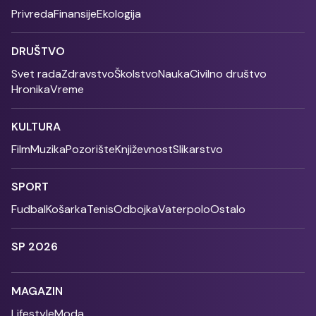
Privreda
Finansije
Ekologija
DRUŠTVO
Svet rada
Zdravstvo
Školstvo
Nauka
Civilno društvo
Hronika
Vreme
KULTURA
Film
Muzika
Pozorište
Književnost
Slikarstvo
SPORT
Fudbal
Košarka
Tenis
Odbojka
Vaterpolo
Ostalo
SP 2026
MAGAZIN
Lifestyle
Moda