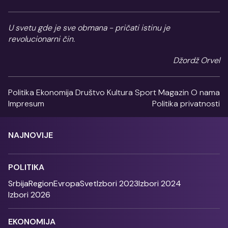
U svetu gde je sve obmana - pričati istinu je
revolucionarni čin.
Džordž Orvel
Politika
Ekonomija
Društvo
Kultura
Sport
Magazin
O nama
Impresum
Politika privatnosti
NAJNOVIJE
POLITIKA
Srbija
Region
Evropa
Svet
Izbori 2023
Izbori 2024
Izbori 2026
EKONOMIJA