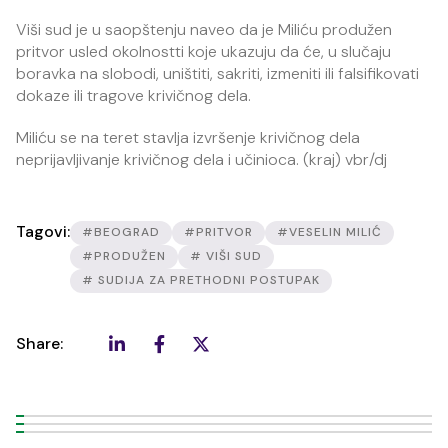
Viši sud je u saopštenju naveo da je Miliću produžen
pritvor usled okolnostti koje ukazuju da će, u slučaju
boravka na slobodi, uništiti, sakriti, izmeniti ili falsifikovati
dokaze ili tragove krivičnog dela.
Miliću se na teret stavlja izvršenje krivičnog dela
neprijavljivanje krivičnog dela i učinioca. (kraj) vbr/dj
Tagovi:
#BEOGRAD
#PRITVOR
#VESELIN MILIĆ
#PRODUŽEN
# VIŠI SUD
# SUDIJA ZA PRETHODNI POSTUPAK
Share: