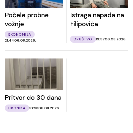
Počele probne
Istraga napada na
vožnje
Filipovića
EKONOMIJA
DRUŠTVO
13:57
06.08.2026.
21:44
06.08.2026.
Pritvor do 30 dana
HRONIKA
10:58
06.08.2026.