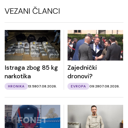
VEZANI ČLANCI
Istraga zbog 85 kg
Zajednički
narkotika
dronovi?
HRONIKA
13:58
07.08.2026.
EVROPA
09:28
07.08.2026.