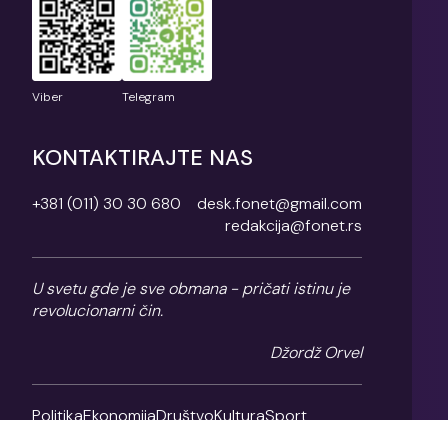
Viber
Telegram
KONTAKTIRAJTE NAS
+381 (011) 30 30 680
desk.fonet@gmail.com
redakcija@fonet.rs
U svetu gde je sve obmana - pričati istinu je
revolucionarni čin.
Džordž Orvel
Politika
Ekonomija
Društvo
Kultura
Sport
Magazin
O nama
Impresum
Politika privatnosti