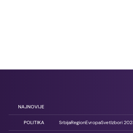
NAJNOVIJE
POLITIKA
Srbija
Region
Evropa
Svet
Izbori 202