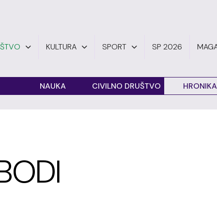
UŠTVO
KULTURA
SPORT
SP 2026
MAGA
O
NAUKA
CIVILNO DRUŠTVO
HRONIKA
OBODI