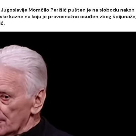
Jugoslavije Momčilo Perišić pušten je na slobodu nakon 
ske kazne na koju je pravosnažno osuđen zbog špijunaže, 
ć.