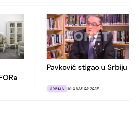
Pavković stigao u Srbiju
FORa
SRBIJA
19:05
28.09.2025.