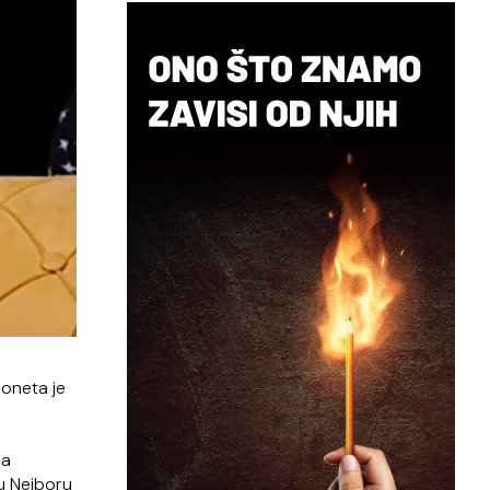
doneta je
ja
u Nejboru