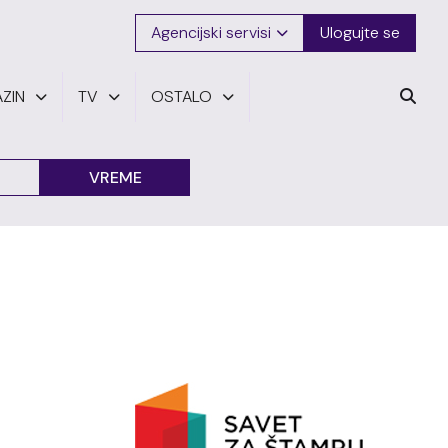
Agencijski servisi
Ulogujte se
ZIN
TV
OSTALO
VREME