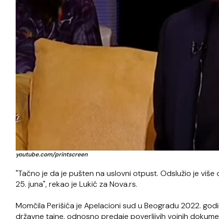
youtube.com/printscreen
"Tačno je da je pušten na uslovni otpust. Odslužio je više
25. juna", rekao je Lukić za Nova.rs.
Momčila Perišića je Apelacioni sud u Beogradu 2022. god
državne tajne, odnosno predaje poverljivih vojnih dokum