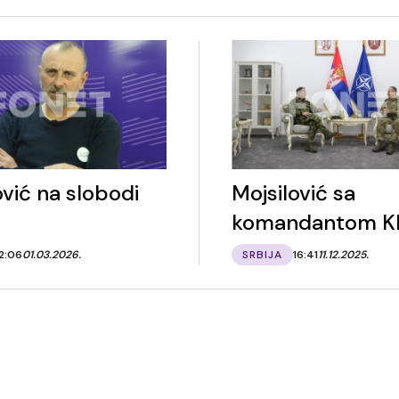
vić na slobodi
Mojsilović sa
komandantom K
2:06
01.03.2026.
SRBIJA
16:41
11.12.2025.