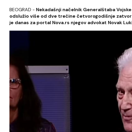
BEOGRAD -
Nekadašnji načelnik Generalštaba Vojske 
odslužio više od dve trećine četvorogodišnje zatvor
je danas za portal Nova.rs njegov advokat Novak Luki