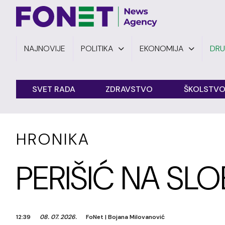
NAJNOVIJE
POLITIKA
EKONOMIJA
DR
SVET RADA
ZDRAVSTVO
ŠKOLSTV
HRONIKA
PERIŠIĆ NA SL
12:39
08. 07. 2026.
FoNet
|
Bojana Milovanović