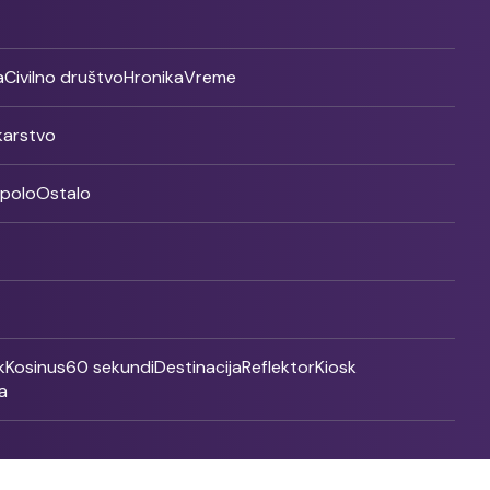
a
Civilno društvo
Hronika
Vreme
ikarstvo
rpolo
Ostalo
k
Kosinus
60 sekundi
Destinacija
Reflektor
Kiosk
a