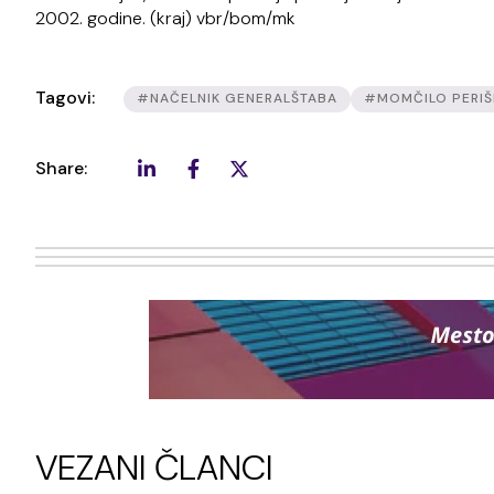
2002. godine. (kraj) vbr/bom/mk
Tagovi:
#NAČELNIK GENERALŠTABA
#MOMČILO PERIŠ
Share:
VEZANI ČLANCI