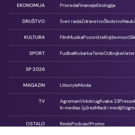
EKONOMIJA
Privreda
Finansije
Ekologija
DRUŠTVO
Svet rada
Zdravstvo
Školstvo
Nauk
KULTURA
Film
Muzika
Pozorište
Književnost
Sl
SPORT
Fudbal
Košarka
Tenis
Odbojka
Vate
SP 2026
MAGAZIN
Lifestyle
Moda
TV
Agreman
Vidokrug
Kvaka 23
Presse
In medias (p)res
Mladi i mediji
Stigm
OSTALO
Reels
Podcast
Promo