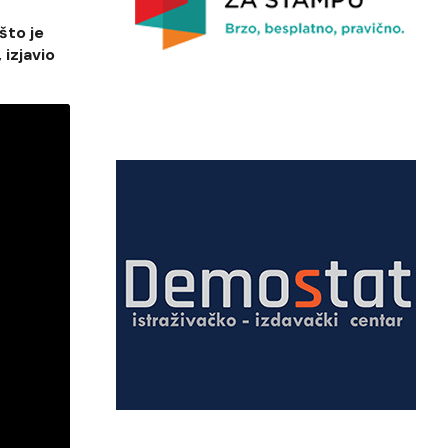
što je
izjavio