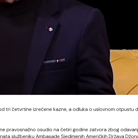
 od tri četvrtine izrečene kazne, a odluka o uslovnom otpustu 
ine pravosnažno osudio na četiri godine zatvora zbog odavan
enata službeniku Ambasade Sjedinjenih Američkih Država Džon