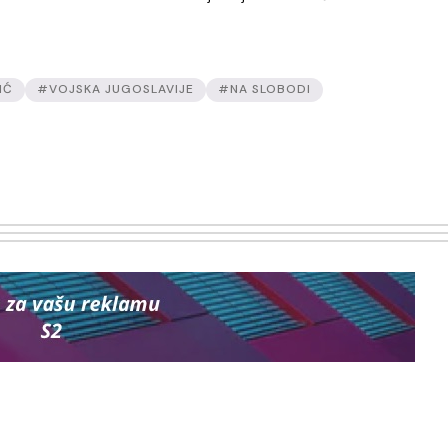
IĆ
#VOJSKA JUGOSLAVIJE
#NA SLOBODI