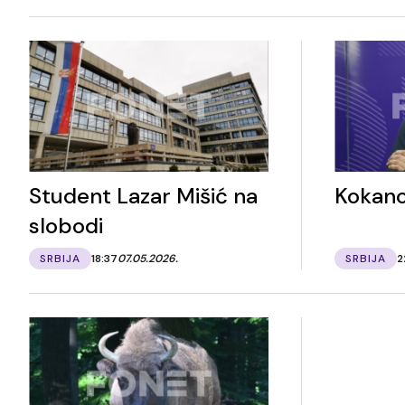
Student Lazar Mišić na
Kokano
slobodi
SRBIJA
18:37
07.05.2026.
SRBIJA
2