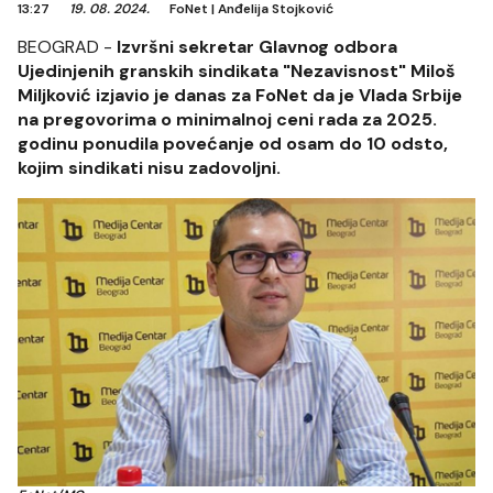
13:27
19. 08. 2024.
FoNet
|
Anđelija Stojković
BEOGRAD -
Izvršni sekretar Glavnog odbora
Ujedinjenih granskih sindikata "Nezavisnost" Miloš
Miljković izjavio je danas za FoNet da je Vlada Srbije
na pregovorima o minimalnoj ceni rada za 2025.
godinu ponudila povećanje od osam do 10 odsto,
kojim sindikati nisu zadovoljni.