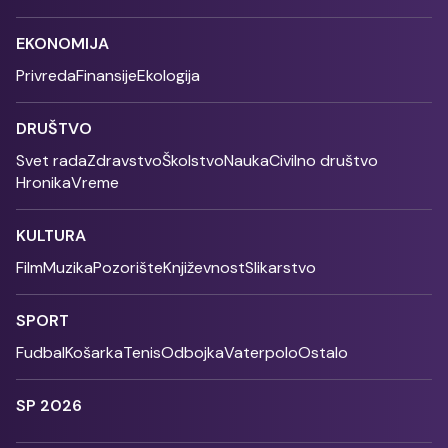
EKONOMIJA
Privreda
Finansije
Ekologija
DRUŠTVO
Svet rada
Zdravstvo
Školstvo
Nauka
Civilno društvo
Hronika
Vreme
KULTURA
Film
Muzika
Pozorište
Književnost
Slikarstvo
SPORT
Fudbal
Košarka
Tenis
Odbojka
Vaterpolo
Ostalo
SP 2026