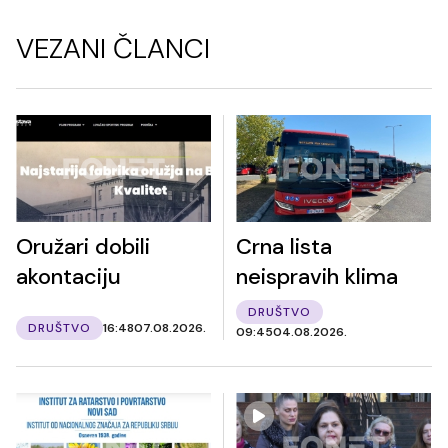
VEZANI ČLANCI
Oružari dobili
Crna lista
akontaciju
neispravih klima
DRUŠTVO
DRUŠTVO
16:48
07.08.2026.
09:45
04.08.2026.