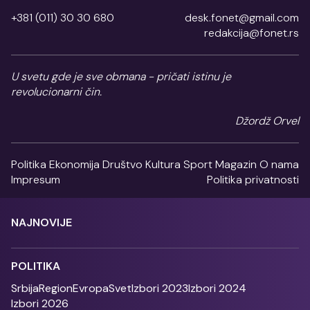
+381 (011) 30 30 680
desk.fonet@gmail.com
redakcija@fonet.rs
U svetu gde je sve obmana - pričati istinu je
revolucionarni čin.
Džordž Orvel
Politika
Ekonomija
Društvo
Kultura
Sport
Magazin
O nama
Impresum
Politika privatnosti
NAJNOVIJE
POLITIKA
Srbija
Region
Evropa
Svet
Izbori 2023
Izbori 2024
Izbori 2026