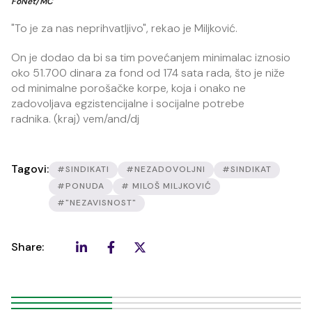
FoNet/MC
"To je za nas neprihvatljivo", rekao je Miljković.
On je dodao da bi sa tim povećanjem minimalac iznosio
oko 51.700 dinara za fond od 174 sata rada, što je niže
od minimalne porošačke korpe, koja i onako ne
zadovoljava egzistencijalne i socijalne potrebe
radnika. (kraj) vem/and/dj
Tagovi:
#SINDIKATI
#NEZADOVOLJNI
#SINDIKAT
#PONUDA
# MILOŠ MILJKOVIĆ
#"NEZAVISNOST"
Share: