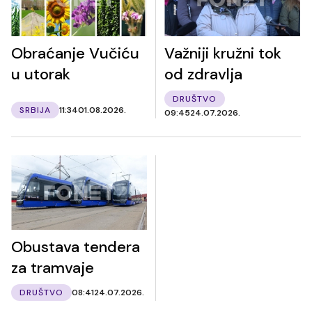
Obraćanje Vučiću
Važniji kružni tok
u utorak
od zdravlja
DRUŠTVO
SRBIJA
11:34
01.08.2026.
09:45
24.07.2026.
Obustava tendera
za tramvaje
DRUŠTVO
08:41
24.07.2026.