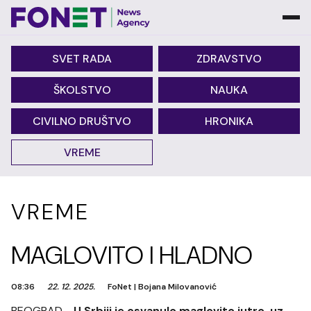
SVET RADA
ZDRAVSTVO
ŠKOLSTVO
NAUKA
CIVILNO DRUŠTVO
HRONIKA
VREME
VREME
MAGLOVITO I HLADNO
08:36
22. 12. 2025.
FoNet
|
Bojana Milovanović
BEOGRAD -
U Srbiji je osvanulo maglovito jutro, uz