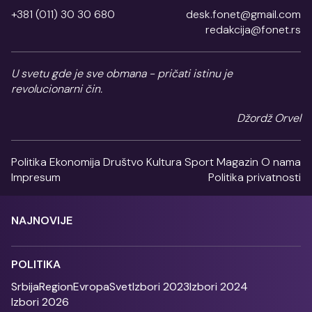
+381 (011) 30 30 680
desk.fonet@gmail.com
redakcija@fonet.rs
U svetu gde je sve obmana - pričati istinu je
revolucionarni čin.
Džordž Orvel
Politika
Ekonomija
Društvo
Kultura
Sport
Magazin
O nama
Impresum
Politika privatnosti
NAJNOVIJE
POLITIKA
Srbija
Region
Evropa
Svet
Izbori 2023
Izbori 2024
Izbori 2026