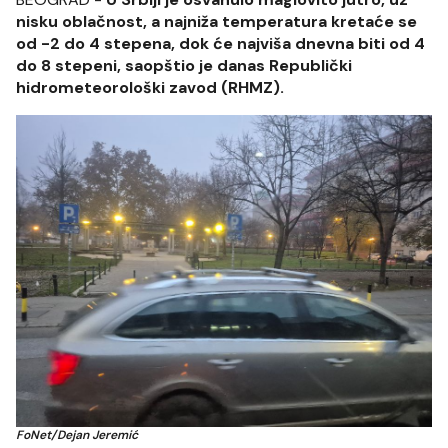
nisku oblačnost, a najniža temperatura kretaće se
od -2 do 4 stepena, dok će najviša dnevna biti od 4
do 8 stepeni, saopštio je danas Republički
hidrometeorološki zavod (RHMZ).
FoNet/Dejan Jeremić