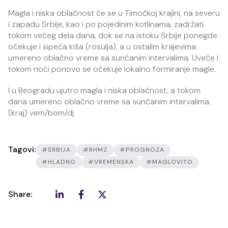
Magla i niska oblačnost će se u Timočkoj krajini, na severu
i zapadu Srbije, kao i po pojedinim kotlinama, zadržati
tokom većeg dela dana, dok se na istoku Srbije ponegde
očekuje i sipeća kiša (rosulja), a u ostalim krajevima
umereno oblačno vreme sa sunčanim intervalima. Uveče i
tokom noći ponovo se očekuje lokalno formiranje magle.
I u Beogradu ujutro magla i niska oblačnost, a tokom
dana umereno oblačno vreme sa sunčanim intervalima.
(kraj) vem/bom/dj
Tagovi:
#SRBIJA
#RHMZ
#PROGNOZA
#HLADNO
#VREMENSKA
#MAGLOVITO
Share: