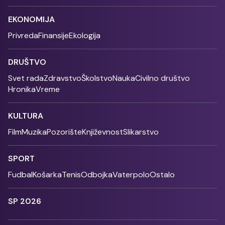
EKONOMIJA
Privreda
Finansije
Ekologija
DRUŠTVO
Svet rada
Zdravstvo
Školstvo
Nauka
Civilno društvo
Hronika
Vreme
KULTURA
Film
Muzika
Pozorište
Književnost
Slikarstvo
SPORT
Fudbal
Košarka
Tenis
Odbojka
Vaterpolo
Ostalo
SP 2026