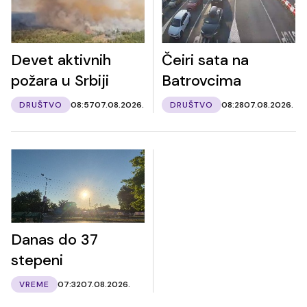
Devet aktivnih
Čeiri sata na
požara u Srbiji
Batrovcima
DRUŠTVO
08:57
07.08.2026.
DRUŠTVO
08:28
07.08.2026.
Danas do 37
stepeni
VREME
07:32
07.08.2026.