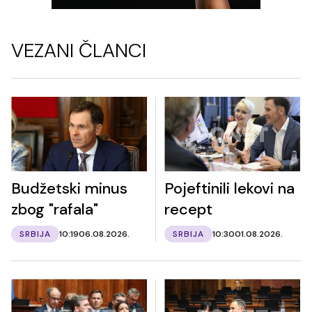
VEZANI ČLANCI
Budžetski minus
Pojeftinili lekovi na
zbog "rafala"
recept
SRBIJA
10:19
06.08.2026.
SRBIJA
10:30
01.08.2026.