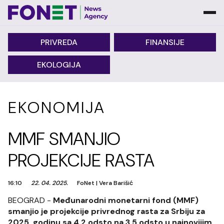
PRIVREDA
FINANSIJE
EKOLOGIJA
EKONOMIJA
MMF SMANJIO
PROJEKCIJE RASTA
16:10
22. 04. 2025.
FoNet
|
Vera Barišić
BEOGRAD -
Međunarodni monetarni fond (MMF)
smanjio je projekcije privrednog rasta za Srbiju za
2025. godinu sa 4,2 odsto na 3,5 odsto u najnovijim