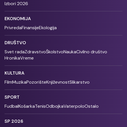
Izbori 2026
EKONOMIJA
Privreda
Finansije
Ekologija
DRUŠTVO
Svet rada
Zdravstvo
Školstvo
Nauka
Civilno društvo
Hronika
Vreme
KULTURA
Film
Muzika
Pozorište
Književnost
Slikarstvo
SPORT
Fudbal
Košarka
Tenis
Odbojka
Vaterpolo
Ostalo
SP 2026