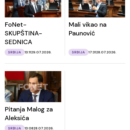
FoNet-
Mali vikao na
SKUPŠTINA-
Paunović
SEDNICA
SRBIJA
13:11
29.07.2026.
SRBIJA
17:31
28.07.2026.
Pitanja Malog za
Aleksića
SRBIJA
13:08
28.07.2026.