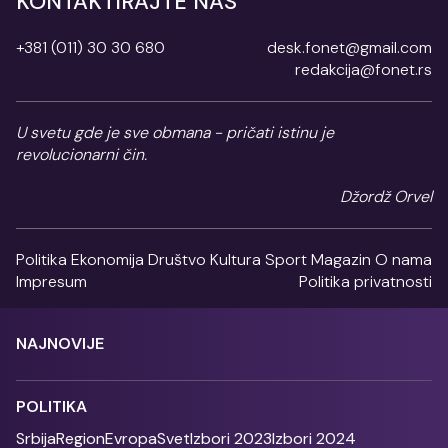
KONTAKTIRAJTE NAS
+381 (011) 30 30 680
desk.fonet@gmail.com
redakcija@fonet.rs
U svetu gde je sve obmana - pričati istinu je
revolucionarni čin.
Džordž Orvel
Politika
Ekonomija
Društvo
Kultura
Sport
Magazin
O nama
Impresum
Politika privatnosti
NAJNOVIJE
POLITIKA
Srbija
Region
Evropa
Svet
Izbori 2023
Izbori 2024