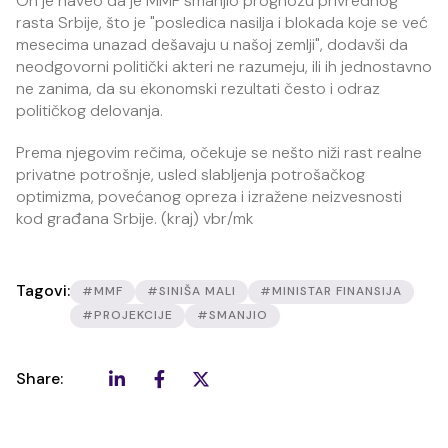
On je naveo da je MMF smanjio prognozu privrednog
rasta Srbije, što je "posledica nasilja i blokada koje se već
mesecima unazad dešavaju u našoj zemlji", dodavši da
neodgovorni politički akteri ne razumeju, ili ih jednostavno
ne zanima, da su ekonomski rezultati često i odraz
političkog delovanja.
Prema njegovim rečima, očekuje se nešto niži rast realne
privatne potrošnje, usled slabljenja potrošačkog
optimizma, povećanog opreza i izražene neizvesnosti
kod građana Srbije. (kraj) vbr/mk
Tagovi:
#MMF
#SINIŠA MALI
#MINISTAR FINANSIJA
#PROJEKCIJE
#SMANJIO
Share: