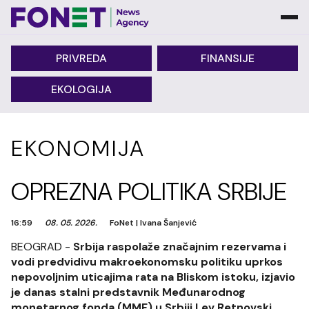
PRIVREDA
FINANSIJE
EKOLOGIJA
EKONOMIJA
OPREZNA POLITIKA SRBIJE
16:59
08. 05. 2026.
FoNet
|
Ivana Šanjević
BEOGRAD -
Srbija raspolaže značajnim rezervama i
vodi predvidivu makroekonomsku politiku uprkos
nepovoljnim uticajima rata na Bliskom istoku, izjavio
je danas stalni predstavnik Međunarodnog
monetarnog fonda (MMF) u Srbiji Lev Retnovski,