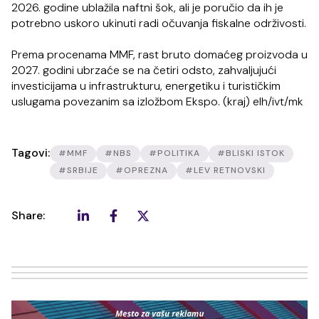
2026. godine ublažila naftni šok, ali je poručio da ih je
potrebno uskoro ukinuti radi očuvanja fiskalne održivosti.
Prema procenama MMF, rast bruto domaćeg proizvoda u
2027. godini ubrzaće se na četiri odsto, zahvaljujući
investicijama u infrastrukturu, energetiku i turističkim
uslugama povezanim sa izložbom Ekspo. (kraj) elh/ivt/mk
Tagovi:
#MMF
#NBS
#POLITIKA
#BLISKI ISTOK
#SRBIJE
#OPREZNA
#LEV RETNOVSKI
Share: