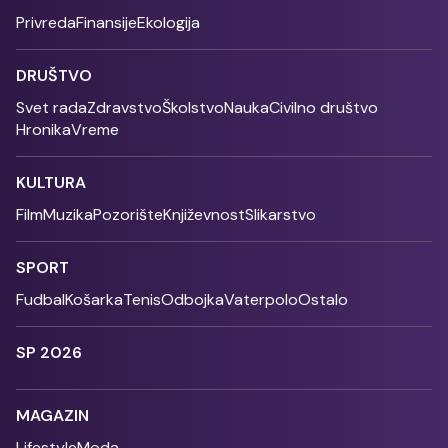
Privreda
Finansije
Ekologija
DRUŠTVO
Svet rada
Zdravstvo
Školstvo
Nauka
Civilno društvo
Hronika
Vreme
KULTURA
Film
Muzika
Pozorište
Književnost
Slikarstvo
SPORT
Fudbal
Košarka
Tenis
Odbojka
Vaterpolo
Ostalo
SP 2026
MAGAZIN
Lifestyle
Moda