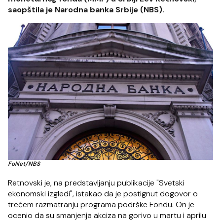
saopštila je Narodna banka Srbije (NBS).
FoNet/NBS
Retnovski je, na predstavljanju publikacije "Svetski
ekonomski izgledi", istakao da je postignut dogovor o
trećem razmatranju programa podrške Fondu. On je
ocenio da su smanjenja akciza na gorivo u martu i aprilu