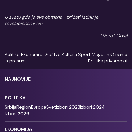
U svetu gde je sve obmana - pričati istinu je
revolucionarni čin.
Džordž Orvel
Politika
Ekonomija
Društvo
Kultura
Sport
Magazin
O nama
Impresum
Politika privatnosti
NAJNOVIJE
POLITIKA
Srbija
Region
Evropa
Svet
Izbori 2023
Izbori 2024
Izbori 2026
EKONOMIJA